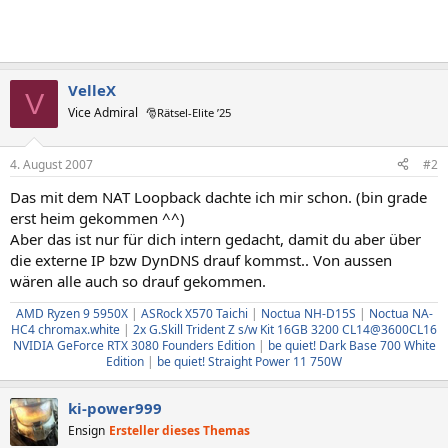
VelleX
V
Vice Admiral
🎅Rätsel-Elite ’25
4. August 2007
#2
Das mit dem NAT Loopback dachte ich mir schon. (bin grade
erst heim gekommen ^^)
Aber das ist nur für dich intern gedacht, damit du aber über
die externe IP bzw DynDNS drauf kommst.. Von aussen
wären alle auch so drauf gekommen.
AMD Ryzen 9 5950X
|
ASRock X570 Taichi
|
Noctua NH-D15S
|
Noctua NA-
HC4 chromax.white
|
2x G.Skill Trident Z s/w Kit 16GB 3200 CL14@3600CL16
NVIDIA GeForce RTX 3080 Founders Edition
|
be quiet! Dark Base 700 White
Edition
|
be quiet! Straight Power 11 750W
ki-power999
Ensign
Ersteller dieses Themas