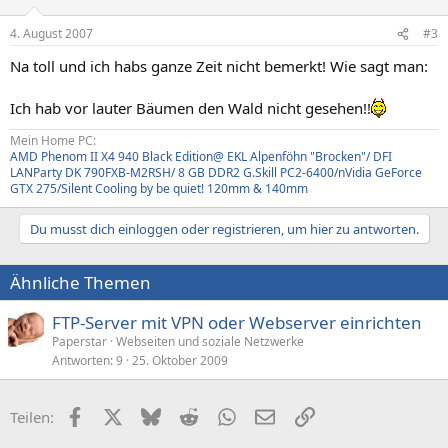
4. August 2007
#3
Na toll und ich habs ganze Zeit nicht bemerkt! Wie sagt man:
Ich hab vor lauter Bäumen den Wald nicht gesehen!!
Mein Home PC:
AMD Phenom II X4 940 Black Edition@ EKL Alpenföhn "Brocken"/ DFI
LANParty DK 790FXB-M2RSH/ 8 GB DDR2 G.Skill PC2-6400/nVidia GeForce
GTX 275/Silent Cooling by be quiet! 120mm & 140mm
Du musst dich einloggen oder registrieren, um hier zu antworten.
Ähnliche Themen
FTP-Server mit VPN oder Webserver einrichten
Paperstar
Webseiten und soziale Netzwerke
Antworten
9
25. Oktober 2009
Facebook
X (Twitter)
Bluesky
Reddit
WhatsApp
E-Mail
Link
Teilen: