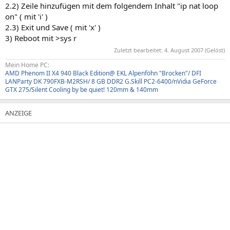
2.2) Zeile hinzufügen mit dem folgendem Inhalt "ip nat loop
on" ( mit 'i' )
2.3) Exit und Save ( mit 'x' )
3) Reboot mit >sys r
Zuletzt bearbeitet:
4. August 2007
(Gelöst)
Mein Home PC:
AMD Phenom II X4 940 Black Edition@ EKL Alpenföhn "Brocken"/ DFI
LANParty DK 790FXB-M2RSH/ 8 GB DDR2 G.Skill PC2-6400/nVidia GeForce
GTX 275/Silent Cooling by be quiet! 120mm & 140mm