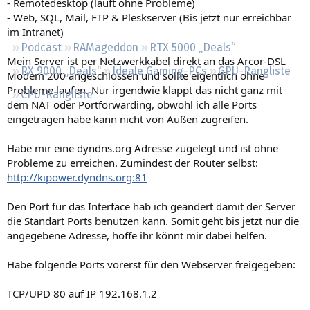
- Remotedesktop (läuft ohne Probleme)
Regeln
- Web, SQL, Mail, FTP & Pleskserver (Bis jetzt nur erreichbar
im Intranet)
Podcast
RAMageddon
RTX 5000 „Deals“
Mein Server ist per Netzwerkkabel direkt an das Arcor-DSL
RX 9000 „Deals“
Ideale Gaming-PCs
GPU-Rangliste
Modem 200 angeschlossen und sollte eigentlich ohne
Probleme laufen. Nur irgendwie klappt das nicht ganz mit
CPU-Rangliste
dem NAT oder Portforwarding, obwohl ich alle Ports
eingetragen habe kann nicht von Außen zugreifen.
Habe mir eine dyndns.org Adresse zugelegt und ist ohne
Probleme zu erreichen. Zumindest der Router selbst:
http://kipower.dyndns.org:81
Den Port für das Interface hab ich geändert damit der Server
die Standart Ports benutzen kann. Somit geht bis jetzt nur die
angegebene Adresse, hoffe ihr könnt mir dabei helfen.
Habe folgende Ports vorerst für den Webserver freigegeben:
TCP/UPD 80 auf IP 192.168.1.2