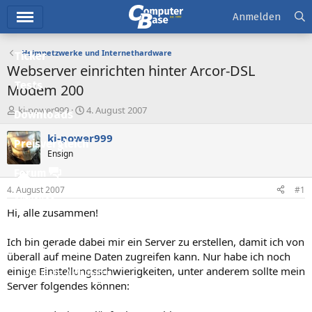
Hauptmenü
Anmelden
Heimnetzwerke und Internethardware
Ticker
Webserver einrichten hinter Arcor-DSL
Tests
Modem 200
E
E
ki-power999
4. August 2007
Downloads
r
r
s
s
ki-power999
Preisvergleich
t
t
Ensign
e
e
l
l
Forum
l
l
4. August 2007
#1
e
t
Aktuelles
r
a
Hi, alle zusammen!
m
Empfohlene Inhalte
Ich bin gerade dabei mir ein Server zu erstellen, damit ich von
Neue Beiträge
überall auf meine Daten zugreifen kann. Nur habe ich noch
einige Einstellungsschwierigkeiten, unter anderem sollte mein
Neueste Aktivitäten
Server folgendes können:
Leserartikel