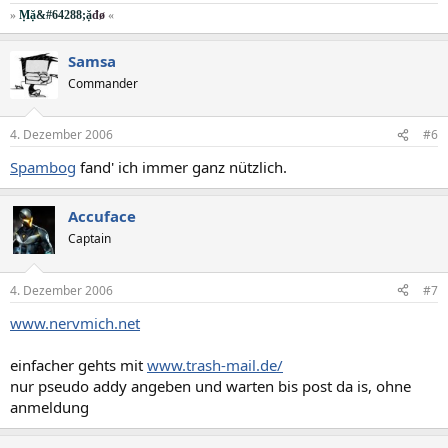
»
Ṃặ
&#64288;ặ
đø
«
Samsa
Commander
4. Dezember 2006
#6
Spambog
fand' ich immer ganz nützlich.
Accuface
Captain
4. Dezember 2006
#7
www.nervmich.net
einfacher gehts mit
www.trash-mail.de/
nur pseudo addy angeben und warten bis post da is, ohne
anmeldung