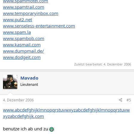
www.spammotel.com
www.spamtrail.com
www.temporaryinbox.com
www.put2.net
www.senseless-entertainment.com
www.spam.la
www.spambob.com
www.kasmail.com
www.dumpmail.de/
www.dodgeit.com
Zuletzt bearbeitet:
4. Dezember 2006
Mavado
Lieutenant
4. Dezember 2006
#5
www.abcdefghijklmnopqrstuvwxyzabcdefghijklmnopqrstuvw
xyzabcdefghijk.com
benutze ich ab und zu