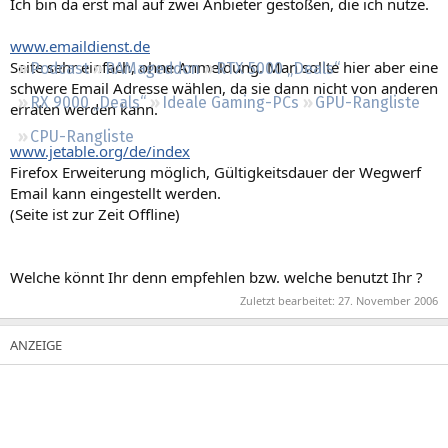
Ich bin da erst mal auf zwei Anbieter gestoßen, die ich nutze.
Regeln
www.emaildienst.de
Seite sehr einfach, ohne Anmeldung. Man sollte hier aber eine
Podcast
RAMageddon
RTX 5000 „Deals“
schwere Email Adresse wählen, da sie dann nicht von anderen
RX 9000 „Deals“
Ideale Gaming-PCs
GPU-Rangliste
erraten werden kann.
CPU-Rangliste
www.jetable.org/de/index
Firefox Erweiterung möglich, Gültigkeitsdauer der Wegwerf
Email kann eingestellt werden.
(Seite ist zur Zeit Offline)
Welche könnt Ihr denn empfehlen bzw. welche benutzt Ihr ?
Zuletzt bearbeitet:
27. November 2006