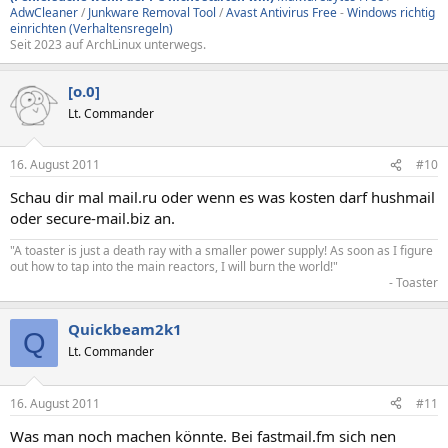
AdwCleaner
/
Junkware Removal Tool
/
Avast Antivirus Free
-
Windows richtig
einrichten (Verhaltensregeln)
Seit 2023 auf ArchLinux unterwegs.
[o.0]
Lt. Commander
16. August 2011
#10
Schau dir mal mail.ru oder wenn es was kosten darf hushmail
oder secure-mail.biz an.
"A toaster is just a death ray with a smaller power supply! As soon as I figure
out how to tap into the main reactors, I will burn the world!"
- Toaster​
Quickbeam2k1
Q
Lt. Commander
16. August 2011
#11
Was man noch machen könnte. Bei fastmail.fm sich nen