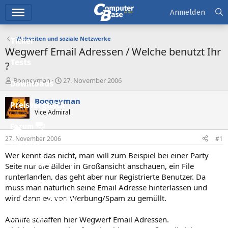
Hauptmenü
Anmelden
Webseiten und soziale Netzwerke
Ticker
Wegwerf Email Adressen / Welche benutzt Ihr
Tests
?
E
E
Boogeyman
27. November 2006
Downloads
r
r
s
s
Boogeyman
Preisvergleich
t
t
Vice Admiral
e
e
l
l
Forum
l
l
27. November 2006
#1
e
t
Aktuelles
r
a
Wer kennt das nicht, man will zum Beispiel bei einer Party
m
Empfohlene Inhalte
Seite nur die Bilder in Großansicht anschauen, ein File
runterlanden, das geht aber nur Registrierte Benutzer. Da
Neue Beiträge
muss man natürlich seine Email Adresse hinterlassen und
wird dann ev. von Werbung/Spam zu gemüllt.
Neueste Aktivitäten
Leserartikel
Abhilfe schaffen hier Wegwerf Email Adressen.