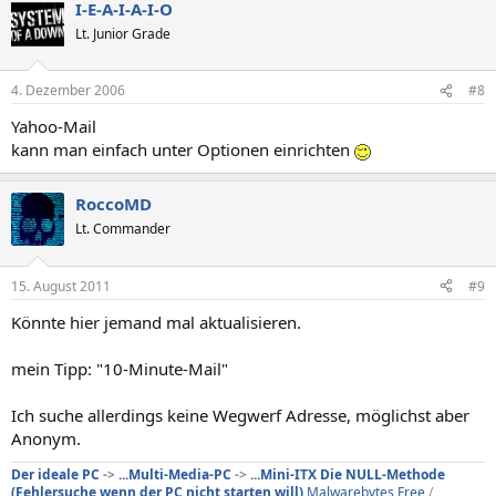
I-E-A-I-A-I-O
Lt. Junior Grade
4. Dezember 2006
#8
Yahoo-Mail
kann man einfach unter Optionen einrichten
RoccoMD
Lt. Commander
15. August 2011
#9
Könnte hier jemand mal aktualisieren.
mein Tipp: "10-Minute-Mail"
Ich suche allerdings keine Wegwerf Adresse, möglichst aber
Anonym.
Der ideale PC
->
...Multi-Media-PC
->
...Mini-ITX
Die NULL-Methode
(Fehlersuche wenn der PC nicht starten will)
Malwarebytes Free
/