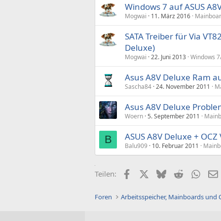
Windows 7 auf ASUS A8V 
Mogwai
11. März 2016
Mainboar
SATA Treiber für Via VT8
Deluxe)
Mogwai
22. Juni 2013
Windows 7/
Asus A8V Deluxe Ram a
Sascha84
24. November 2011
Ma
Asus A8V Deluxe Probl
Woern
5. September 2011
Mainb
ASUS A8V Deluxe + OCZ 
B
Balu909
10. Februar 2011
Mainb
Facebook
X (Twitter)
Bluesky
Reddit
What
Teilen:
Foren
Arbeitsspeicher, Mainboards und