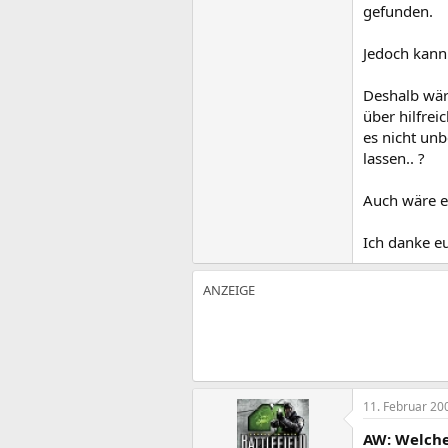
gefunden.
Jedoch kann 
Deshalb wär
über hilfre
es nicht unb
lassen.. ?
Auch wäre e
Ich danke e
11. Februar 20
AW: Welche