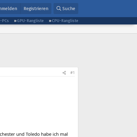
nmelden
Registrieren
Suche
g-PCs
GPU-Rangliste
CPU-Rangliste
#1
hester und Toledo habe ich mal