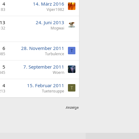
4
14. März 2016
183
Viper1982
13
24. Juni 2013
132
Mogwai
6
28. November 2011
T
085
Turbulence
5
7. September 2011
345
Woern
4
15. Februar 2011
T
213
Tuetensuppe