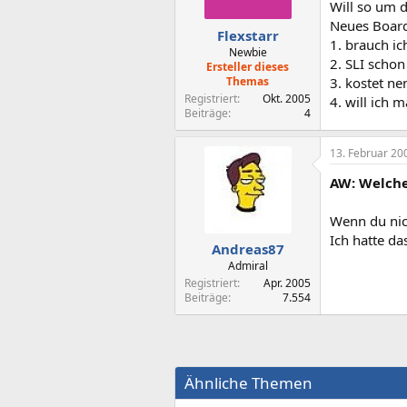
Will so um 
Neues Board 
Flexstarr
1. brauch ic
Newbie
2. SLI schon
Ersteller dieses
Themas
3. kostet n
Registriert
Okt. 2005
4. will ich 
Beiträge
4
13. Februar 20
AW: Welche
Wenn du nich
Ich hatte d
Andreas87
Admiral
Registriert
Apr. 2005
Beiträge
7.554
Ähnliche Themen