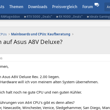
sts
Themen
Downloads
Preisvergleich
Forum
A
RAMageddon
RTX 5000 „Deals“
RX 9000 „Deals“
Ideale Gamin
 CPUs
Mainboards und CPUs: Kaufberatung
 auf Asus A8V Deluxe?
06
mmen,
n Asus A8V Deluxe Rev. 2.00 liegen.
 Hardware will ich von meinem alten System übernehmen.
 ich halt noch ne gute CPU und nen guten Kühler.
ührungen von A64 CPU's gibt es denn alles?
 Newcastle, Winchester, Venice, Sledgehammer, San Diego, Manc