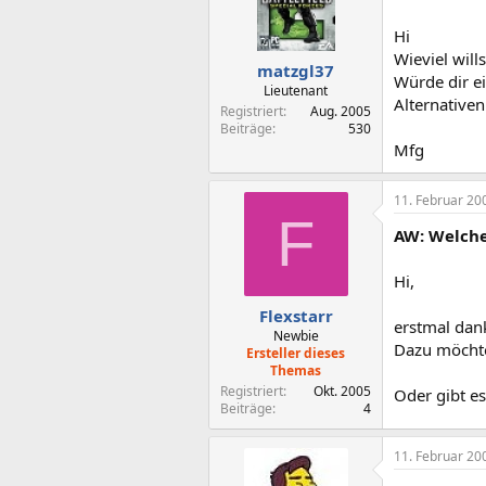
Hi
Wieviel will
matzgl37
Würde dir e
Lieutenant
Alternative
Registriert
Aug. 2005
Beiträge
530
Mfg
11. Februar 20
F
AW: Welche
Hi,
Flexstarr
erstmal dank
Newbie
Dazu möchte
Ersteller dieses
Themas
Registriert
Okt. 2005
Oder gibt es
Beiträge
4
11. Februar 20