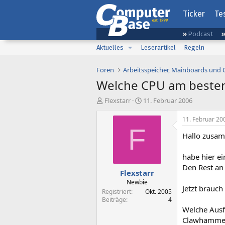
Ticker
Te
Podcast
Aktuelles
Leserartikel
Regeln
Foren
Arbeitsspeicher, Mainboards und
Welche CPU am besten
E
E
Flexstarr
11. Februar 2006
r
r
s
s
11. Februar 20
t
t
F
Hallo zusa
e
e
l
l
l
l
habe hier ei
e
t
Den Rest an
Flexstarr
r
a
m
Newbie
Jetzt brauch
Registriert
Okt. 2005
Beiträge
4
Welche Ausf
Clawhammer,