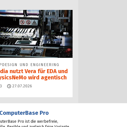
PDESIGN UND ENGINEERING
dia nutzt Vera für EDA und
ysicsNeMo wird agentisch
Kommentare
3
27.07.2026
ComputerBase Pro
terBase Pro ist die werbefreie,
lle, flexible und zugleich faire Variante