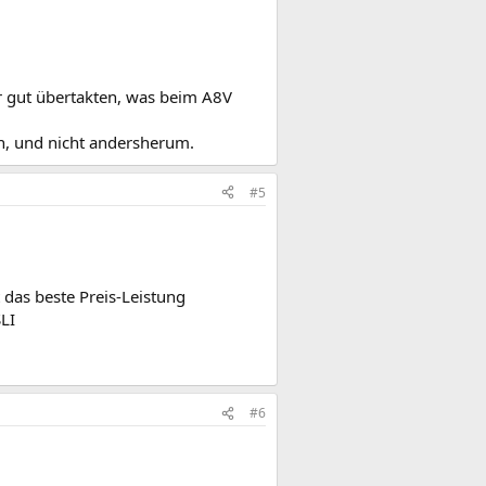
hr gut übertakten, was beim A8V
n, und nicht andersherum.
#5
 das beste Preis-Leistung
LI
#6