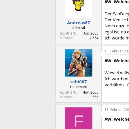
AW: Welche
Der SanDiego
Der Venice 
Andreas87
Noch dazu is
Admiral
egal ist, da 
Registriert
Apr. 2005
Ich würde m
Beiträge
7.554
13. Februar 20
AW: Welche
Wieviel will
Ich würd mi
sebi007
Verhältnis.
Lieutenant
Registriert
Nov. 2005
Beiträge
656
13. Februar 20
F
AW: Welche