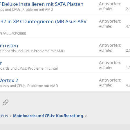
Deluxe installieren mit SATA Platten
Antworten
Aufrufe
2.
ds und CPUs: Probleme mit AMD
237 in XP CD integrieren (MB Asus A8V
Antworten
Aufrufe
4.
8/Vista/XP/2000
ufrüsten
Antworten
Aufrufe
2.
inboards und CPUs: Probleme mit AMD
em
Antworten
Aufrufe
1.
oards und CPUs: Probleme mit Intel
Vertex 2
Antworten
Aufrufe
4.
oards und CPUs: Probleme mit AMD
sApp
E-Mail
Link
 CPUs
Mainboards und CPUs: Kaufberatung