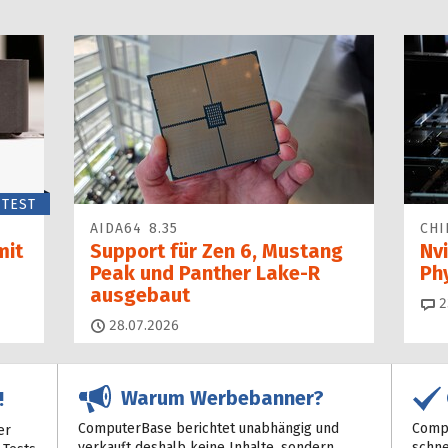
TEST
AIDA64 8.35
CHI
mit
Support für Zen 6, Mustang
Nvi
Peak und Panther Lake-R
Ph
ausgebaut
2
28.07.2026
Warum Werbebanner?
!
ComputerBase berichtet unabhängig und
Compu
er
verkauft deshalb keine Inhalte, sondern
schne