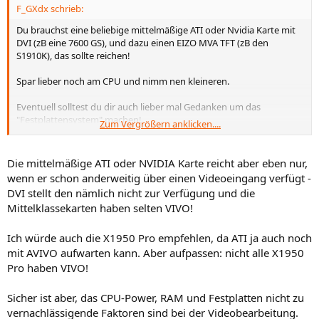
F_GXdx schrieb:
Du brauchst eine beliebige mittelmäßige ATI oder Nvidia Karte mit
DVI (zB eine 7600 GS), und dazu einen EIZO MVA TFT (zB den
S1910K), das sollte reichen!
Spar lieber noch am CPU und nimm nen kleineren.
Eventuell solltest du dir auch lieber mal Gedanken um das
"Festplattensystem" machen!
Zum Vergrößern anklicken....
Wenn schon kein RAID, dann wenigstens ne Raptor verbauen!
Die mittelmäßige ATI oder NVIDIA Karte reicht aber eben nur,
wenn er schon anderweitig über einen Videoeingang verfügt -
DVI stellt den nämlich nicht zur Verfügung und die
Mittelklassekarten haben selten VIVO!
Ich würde auch die X1950 Pro empfehlen, da ATI ja auch noch
mit AVIVO aufwarten kann. Aber aufpassen: nicht alle X1950
Pro haben VIVO!
Sicher ist aber, das CPU-Power, RAM und Festplatten nicht zu
vernachlässigende Faktoren sind bei der Videobearbeitung.