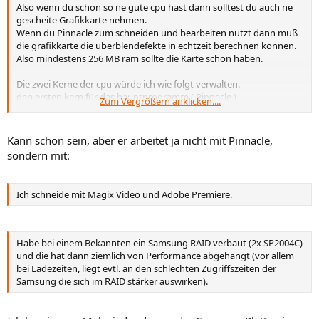
Also wenn du schon so ne gute cpu hast dann solltest du auch ne
gescheite Grafikkarte nehmen.
Wenn du Pinnacle zum schneiden und bearbeiten nutzt dann muß
die grafikkarte die überblendefekte in echtzeit berechnen können.
Also mindestens 256 MB ram sollte die Karte schon haben.
Die zwei Kerne der cpu würde ich wie folgt verwalten.
den ersten kern für das hauptprogramm ( Pinnacle )
Zum Vergrößern anklicken....
den zweiten Kern für die Hintergrund renderarbeiten von Pinnacle
Dann rendert der eine cpu kern denn schonmal den film im forraus
Kann schon sein, aber er arbeitet ja nicht mit Pinnacle,
wenn du ihn noch am schneiden bist.
sondern mit:
Für genauere Infos würde ich mal bei Giga.de rein schauen. Da
hatten sie gestern eine Wiederholung von dem Thema Pinnacle /
Ich schneide mit Magix Video und Adobe Premiere.
Hardware.
Ich selber benutze das Programm schon seit Jahren und kann nicht
meckern.
Habe bei einem Bekannten ein Samsung RAID verbaut (2x SP2004C)
und die hat dann ziemlich von Performance abgehängt (vor allem
bei Ladezeiten, liegt evtl. an den schlechten Zugriffszeiten der
Samsung die sich im RAID stärker auswirken).