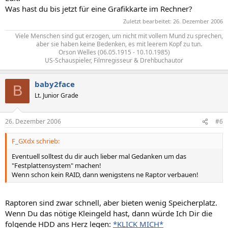
Was hast du bis jetzt für eine Grafikkarte im Rechner?
Zuletzt bearbeitet:
26. Dezember 2006
Viele Menschen sind gut erzogen, um nicht mit vollem Mund zu sprechen,
aber sie haben keine Bedenken, es mit leerem Kopf zu tun.​
Orson Welles (06.05.1915 - 10.10.1985)
US-Schauspieler, Filmregisseur & Drehbuchautor​
baby2face
B
Lt. Junior Grade
26. Dezember 2006
#6
F_GXdx schrieb:
Eventuell solltest du dir auch lieber mal Gedanken um das
"Festplattensystem" machen!
Wenn schon kein RAID, dann wenigstens ne Raptor verbauen!
Raptoren sind zwar schnell, aber bieten wenig Speicherplatz.
Wenn Du das nötige Kleingeld hast, dann würde Ich Dir die
folgende HDD ans Herz legen:
*KLICK MICH*