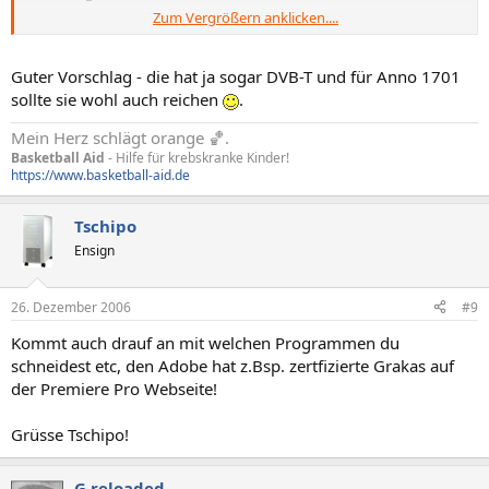
Zum Vergrößern anklicken....
Edit:
Was hast du bis jetzt für eine Grafikkarte im Rechner?
Guter Vorschlag - die hat ja sogar DVB-T und für Anno 1701
sollte sie wohl auch reichen
.
Mein Herz schlägt orange 🏀.
Basketball Aid
- Hilfe für krebskranke Kinder!
https://www.basketball-aid.de
Tschipo
Ensign
26. Dezember 2006
#9
Kommt auch drauf an mit welchen Programmen du
schneidest etc, den Adobe hat z.Bsp. zertfizierte Grakas auf
der Premiere Pro Webseite!
Grüsse Tschipo!
G.reloaded