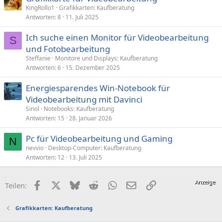
KingRollo1
Grafikkarten: Kaufberatung
Antworten
8
11. Juli 2025
Ich suche einen Monitor für Videobearbeitung
S
und Fotobearbeitung
Steffanie
Monitore und Displays: Kaufberatung
Antworten
6
15. Dezember 2025
Energiesparendes Win-Notebook für
Videobearbeitung mit Davinci
Sinol
Notebooks: Kaufberatung
Antworten
15
28. Januar 2026
Pc für Videobearbeitung und Gaming
N
nevvio
Desktop-Computer: Kaufberatung
Antworten
12
13. Juli 2025
Facebook
X (Twitter)
Bluesky
Reddit
WhatsApp
E-Mail
Link
Teilen:
Grafikkarten: Kaufberatung