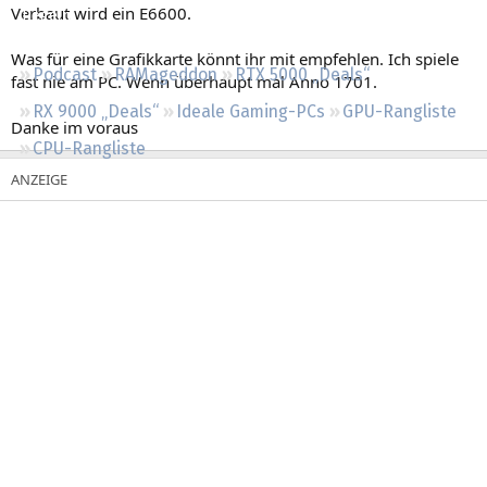
Verbaut wird ein E6600.
Regeln
Was für eine Grafikkarte könnt ihr mit empfehlen. Ich spiele
Podcast
RAMageddon
RTX 5000 „Deals“
fast nie am PC. Wenn überhaupt mal Anno 1701.
RX 9000 „Deals“
Ideale Gaming-PCs
GPU-Rangliste
Danke im voraus
CPU-Rangliste