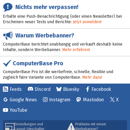
Nichts mehr verpassen!
Erhalte eine Push-Benachrichtigung (oder einen Newsletter) bei
Erscheinen neuer Tests und Berichte:
Jetzt anmelden!
Warum Werbebanner?
ComputerBase berichtet unabhängig und verkauft deshalb keine
Inhalte, sondern Werbebanner.
Mehr erfahren!
ComputerBase Pro
ComputerBase Pro ist die werbefreie, schnelle, flexible und
zugleich faire Variante von ComputerBase.
Mehr dazu!
Feeds
Discord
Bluesky
Facebook
Google News
Instagram
Mastodon
X
YouTube
Einstellungen und
Probleme mit einem
Layout-Umschalter
Werbebanner?