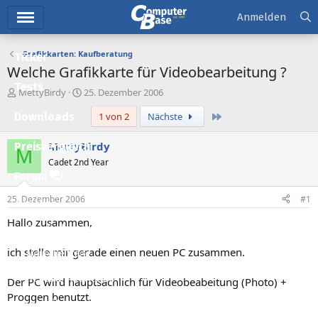
Hauptmenü
Anmelden
Grafikkarten: Kaufberatung
Ticker
Welche Grafikkarte für Videobearbeitung ?
Tests
E
E
MettyBirdy
25. Dezember 2006
r
r
Letzte
Downloads
1 von 2
Nächste
s
s
t
t
e
e
MettyBirdy
Preisvergleich
M
l
l
Cadet 2nd Year
l
l
Forum
e
t
r
a
25. Dezember 2006
#1
Aktuelles
m
Hallo zusammen,
Empfohlene Inhalte
ich stelle mir gerade einen neuen PC zusammen.
Neue Beiträge
Neueste Aktivitäten
Der PC wird hauptsächlich für Videobeabeitung (Photo) +
Proggen benutzt.
Leserartikel