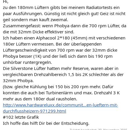
Hi,
zu den 180mm Lüftern gibts bei meinem Radiatortests ein
paar Ausführungen. Günstig ist nicht gleich gut! Geiz ist nicht
geil sondern man kauft zweimal.
Zusammengefasst: wenn Phobya dann die 700 rpm Lüfter, da
die mit 32mm Dicke effektiver sind.
Ich haben einen Alphacool 2*180 (45mm) mit verschiedenen
180er Lüftern vermessen. Bei der überlappenden
Lüftergeschwindigkeit von 700 rpm war der 32mm dicke
Phobya besser (1K) und der ließ sich dann bis 190 rpm
unhörbar runtergregeln.
Die Silverstone Lüfter hatten mehr Reserve, waren aber in
vergleichbaren Drehzahlbereich 1,5 bis 2K schlechter als der
32mm Phobya.
(bzw. gleiche Kühlung bei 150 bis 200 rpm mehr. Dafür
konnten die auch bei Turbinenlärm und max. Drehzahl 3 K
mehr aus dem 180er dual rausholen.
http://www.hardwareluxx.de/communit...en-lueftern-mit-
durchflussheizern-971299.html
#102 letzte Grafik
Ich hoffe das hilft Dir bei der Entscheidung.
Zuletzt bearbeitet:
30. November 2015