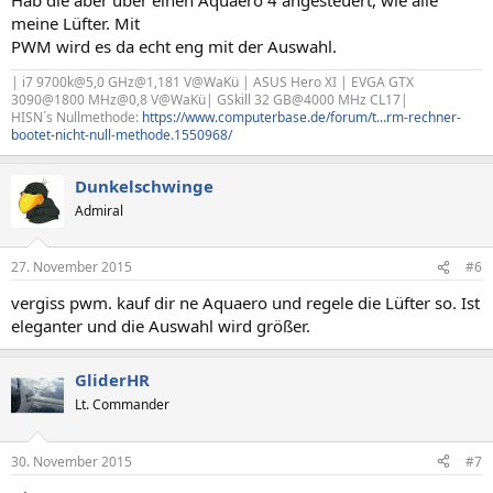
meine Lüfter. Mit
PWM wird es da echt eng mit der Auswahl.
| i7 9700k@5,0 GHz@1,181 V@WaKü | ASUS Hero XI | EVGA GTX
3090@1800 MHz@0,8 V@WaKü| GSkill 32 GB@4000 MHz CL17|
HISN´s Nullmethode:
https://www.computerbase.de/forum/t...rm-rechner-
bootet-nicht-null-methode.1550968/
Dunkelschwinge
Admiral
27. November 2015
#6
vergiss pwm. kauf dir ne Aquaero und regele die Lüfter so. Ist
eleganter und die Auswahl wird größer.
GliderHR
Lt. Commander
30. November 2015
#7