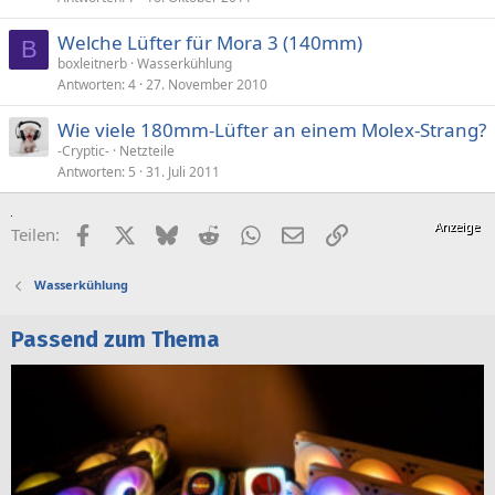
Welche Lüfter für Mora 3 (140mm)
B
boxleitnerb
Wasserkühlung
Antworten
4
27. November 2010
Wie viele 180mm-Lüfter an einem Molex-Strang?
-Cryptic-
Netzteile
Antworten
5
31. Juli 2011
Facebook
X (Twitter)
Bluesky
Reddit
WhatsApp
E-Mail
Link
Teilen:
Wasserkühlung
Passend zum Thema