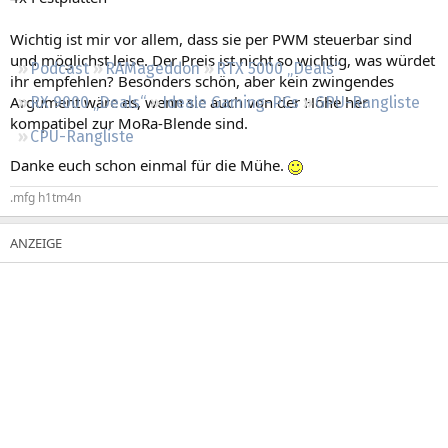
Regeln
Wichtig ist mir vor allem, dass sie per PWM steuerbar sind
und möglichst leise. Der Preis ist nicht so wichtig, was würdet
Podcast
RAMageddon
RTX 5000 „Deals“
ihr empfehlen? Besonders schön, aber kein zwingendes
Argument wäre es, wenn sie auch von der Höhe her
RX 9000 „Deals“
Ideale Gaming-PCs
GPU-Rangliste
kompatibel zur MoRa-Blende sind.
CPU-Rangliste
Danke euch schon einmal für die Mühe.
.mfg h1tm4n