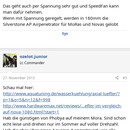
Das geht auch per Spannung sehr gut und SpeedFan kann
man dafür nehmen.
Wenn mit Spannung geregelt, werden in 180mm die
Silverstone AP Airpenetrator für MoRas und Novas gelobt
Sys
ozelot.junior
Lt. Commander
27. November 2015
#5
Schau mal hier:
http://www.aquatuning.de/wasserkuehlung/axial-luefter/?
p=1&o=5&n=12&f=998
http://www.hardwaremax.net/reviews/...efter-im-vergleich-
auf-nova-1080.html?start=1
Hab die günstigen von Phobya auf meinem Mora. Sind schon
echt leise und drehen nur im Sommer auf voller Drehzahl.
Hab die aber über einen Aquaero 4 angesteuert, wie alle