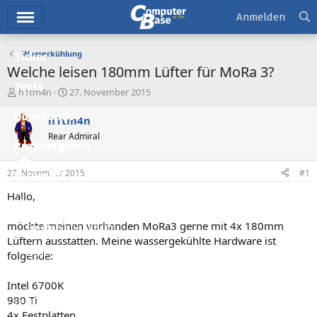
Hauptmenü
Anmelden
Wasserkühlung
Ticker
Welche leisen 180mm Lüfter für MoRa 3?
Tests
E
E
h1tm4n
27. November 2015
r
r
Downloads
s
s
h1tm4n
t
t
Rear Admiral
e
e
Preisvergleich
l
l
l
l
27. November 2015
#1
Forum
e
t
r
a
Hallo,
Aktuelles
m
möchte meinen vorhanden MoRa3 gerne mit 4x 180mm
Empfohlene Inhalte
Lüftern ausstatten. Meine wassergekühlte Hardware ist
Neue Beiträge
folgende:
Neueste Aktivitäten
Intel 6700K
980 Ti
Leserartikel
4x Festplatten