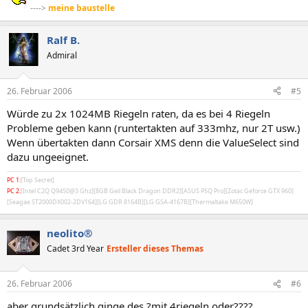
---->
meine baustelle
Ralf B.
Admiral
26. Februar 2006
#5
Würde zu 2x 1024MB Riegeln raten, da es bei 4 Riegeln
Probleme geben kann (runtertakten auf 333mhz, nur 2T usw.)
Wenn übertakten dann Corsair XMS denn die ValueSelect sind
dazu ungeeignet.
PC 1:
[Top Secret]
PC 2:
[Intel C2Q Q9450@3 Ghz][8GB Geil Black Dragon DDR2][ASUS P5Q Pro][Zotac Geforce GTX 960]
[Seagae ST2000DX002-2DV164][LG GDR 8164B][LG GSA-4167B][Thermaltake M650W]
neolito®
Cadet 3rd Year
Ersteller dieses Themas
26. Februar 2006
#6
aber grundsätzlich ginge des ?mit 4riegeln oder????