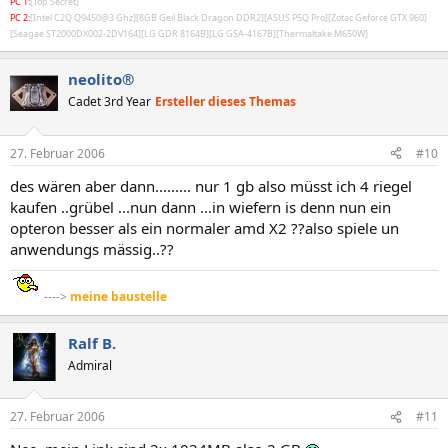
PC 1:
[Top Secret]
PC 2:
[Intel C2Q Q9450@3 Ghz][8GB Geil Black Dragon DDR2][ASUS P5Q Pro][Zotac Geforce GTX 960]
[Seagae ST2000DX002-2DV164][LG GDR 8164B][LG GSA-4167B][Thermaltake M650W]
neolito®
Cadet 3rd Year
Ersteller dieses Themas
27. Februar 2006
#10
des wären aber dann......... nur 1 gb also müsst ich 4 riegel
kaufen ..grübel ...nun dann ...in wiefern is denn nun ein
opteron besser als ein normaler amd X2 ??also spiele un
anwendungs mässig..??
---->
meine baustelle
Ralf B.
Admiral
27. Februar 2006
#11