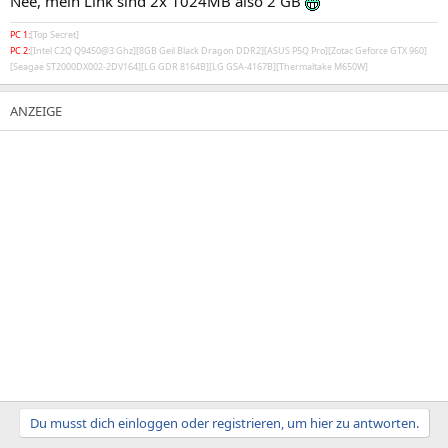
Nee, mein Link sind 2x 1024MB also 2 GB
PC 1:
[Top Secret]
PC 2:
[Intel C2Q Q9450@3 Ghz][8GB Geil Black Dragon DDR2][ASUS P5Q Pro][Zotac Geforce GTX 960]
[Seagae ST2000DX002-2DV164][LG GDR 8164B][LG GSA-4167B][Thermaltake M650W]
Du musst dich einloggen oder registrieren, um hier zu antworten.