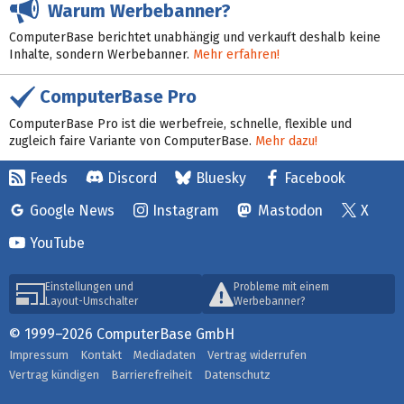
Warum Werbebanner?
ComputerBase berichtet unabhängig und verkauft deshalb keine
Inhalte, sondern Werbebanner.
Mehr erfahren!
ComputerBase Pro
ComputerBase Pro ist die werbefreie, schnelle, flexible und
zugleich faire Variante von ComputerBase.
Mehr dazu!
Feeds
Discord
Bluesky
Facebook
Google News
Instagram
Mastodon
X
YouTube
Einstellungen und
Probleme mit einem
Layout-Umschalter
Werbebanner?
© 1999–2026 ComputerBase GmbH
Impressum
Kontakt
Mediadaten
Vertrag widerrufen
Vertrag kündigen
Barrierefreiheit
Datenschutz