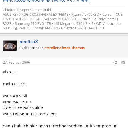
http://www.hartware.de/review_552_5.html
Chieftec Dragon Sleeper Build
ASUS X370 ROG CROSSHAIR VI EXTREME • Ryzen 7 5700X3D • Corsair iCUE
LINK TITAN 280 RX RGB • GeForce RTX 4080 FE • Crucial Ballistix Sport LT
32GB • Samsung 970 EVO 1TB • LSI Megaraid 9361-8i • 2x WD Velociraptor
500GB @ RAID 0 • Corsair RM850x • Chieftec CS-901 DA-01BLD
neolito®
Cadet 3rd Year
Ersteller dieses Themas
27. Februar 2006
#8
also ....
mein PC zzt.
asus A8N Sli
amd 64 3200+
2x 512 corsair value
asus EN 6600 PCI top silent
dann hab ich hier noch n rechner stehen ..mit sempron un