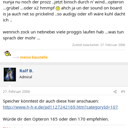
nunja nu noch der prozz ..jetzt binsch durch n' wind...opteron
...grübel ...oder x2 hmmpf
ahch ja un der sound on board
is ja auch net so prickelnd ..so audigy oder xfi wäre kuhl dacht
ich ..
wennich zock un nebnebei viele proggis laufen hab ...was tun
sprach der mohr ...
Zuletzt bearbeitet:
27. Februar 2006
---->
meine baustelle
Ralf B.
Admiral
27. Februar 2006
#9
Speicher könntest dir auch diese hier anschauen:
http://www.h-h-e.de/pd1127242169.htm?categoryId=107
Würde dir den Opteron 165 oder den 170 empfehlen.