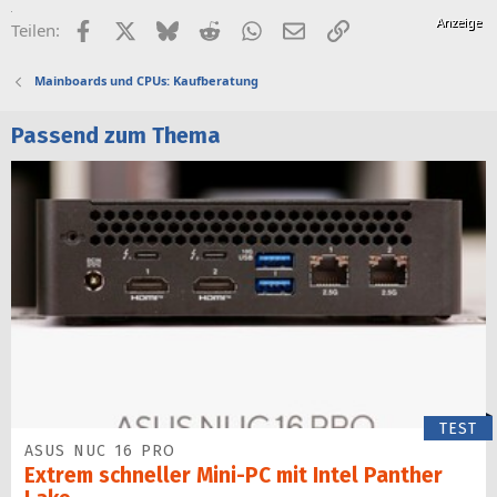
Facebook
X (Twitter)
Bluesky
Reddit
WhatsApp
E-Mail
Link
Teilen:
Mainboards und CPUs: Kaufberatung
Passend zum Thema
TEST
ASUS NUC 16 PRO
Extrem schneller Mini-PC mit Intel Panther