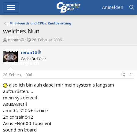
Hauptmenü
Anmelden
Mainboards und CPUs: Kaufberatung
Ticker
welches Nun
Tests
E
E
neolito®
26. Februar 2006
r
r
Downloads
s
s
neolito®
t
t
Cadet 3rd Year
e
e
Preisvergleich
l
l
l
l
26. Februar 2006
#1
Forum
e
t
r
a
also ich bin auh dabei mir mein system s langsam
Aktuelles
m
aufzurüsten....
mein sys derzeit:
Empfohlene Inhalte
AsusA8Nsli
Neue Beiträge
amd64 3200+ venice
2x corsair 512
Neueste Aktivitäten
Asus EN6600 Topsilent
sound on board
Leserartikel