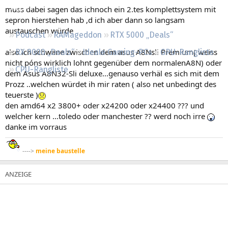
Regeln
muss dabei sagen das ichnoch ein 2.tes komplettsystem mit
sepron hierstehen hab ,d ich aber dann so langsam
austauschen würde
Podcast
RAMageddon
RTX 5000 „Deals“
also ich schwane zwischen dem asus A8Nsli Premium( weiss
RX 9000 „Deals“
Ideale Gaming-PCs
GPU-Rangliste
nicht póns wirklich lohnt gegenüber dem normalenA8N) oder
CPU-Rangliste
dem Asus A8N32-Sli deluxe...genauso verhäl es sich mit dem
Prozz ..welchen würdet ih mir raten ( also net unbedingt des
teuerste )
den amd64 x2 3800+ oder x24200 oder x24400 ??? und
welcher kern ...toledo oder manchester ?? werd noch irre
danke im vorraus
---->
meine baustelle