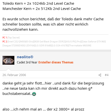
Toledo Kern = 2x 1024kb 2nd Level Cache
Manchester Kern = 2x 512Kb 2nd Level Cache
Es wurde schon berichtet, daß der Toledo dank mehr Cache
schneller booten sollte, was ich aber nicht wirklich
nachvollziehen kann.
PC 1:
[Top Secret]
PC 2:
[Intel C2Q Q9450@3 Ghz][8GB Geil Black Dragon DDR2][ASUS P5Q Pro][Zotac Geforce GTX 960]
[Seagae ST2000DX002-2DV164][LG GDR 8164B][LG GSA-4167B][Thermaltake M650W]
neolito®
Cadet 3rd Year
Ersteller dieses Themas
26. Februar 2006
#4
danke geht ja sehr flott...hier ..und dank für die begrüssung
..ne neue tasta kan ich mir direkt auch dazu holen g*
buchstabensalat..
also ...ich nehm mal an ... der x2 3800+ al prozz