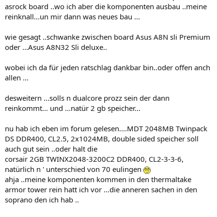
asrock board ..wo ich aber die komponenten ausbau ..meine
reinknall...un mir dann was neues bau ...
wie gesagt ..schwanke zwischen board Asus A8N sli Premium
oder ...Asus A8N32 Sli deluxe..
wobei ich da für jeden ratschlag dankbar bin..oder offen anch
allen ...
desweitern ...solls n dualcore prozz sein der dann
reinkommt... und ...natür 2 gb speicher...
nu hab ich eben im forum gelesen....MDT 2048MB Twinpack
DS DDR400, CL2.5, 2x1024MB, double sided speicher soll
auch gut sein ..oder halt die
corsair 2GB TWINX2048-3200C2 DDR400, CL2-3-3-6,
natürlich n ' unterschied von 70 eulingen
ahja ..meine komponenten kommen in den thermaltake
armor tower rein hatt ich vor ...die anneren sachen in den
soprano den ich hab ..