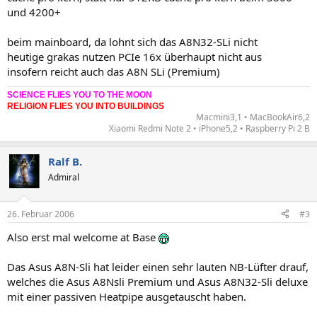
und 4200+
beim mainboard, da lohnt sich das A8N32-SLi nicht
heutige grakas nutzen PCIe 16x überhaupt nicht aus
insofern reicht auch das A8N SLi (Premium)
SCIENCE FLIES YOU TO THE MOON
RELIGION FLIES YOU INTO BUILDINGS
Macmini3,1 • MacBookAir6,2
Xiaomi Redmi Note 2 • iPhone5,2 • Raspberry Pi 2 B​
Ralf B.
Admiral
26. Februar 2006
#3
Also erst mal welcome at Base
Das Asus A8N-Sli hat leider einen sehr lauten NB-Lüfter drauf,
welches die Asus A8Nsli Premium und Asus A8N32-Sli deluxe
mit einer passiven Heatpipe ausgetauscht haben.