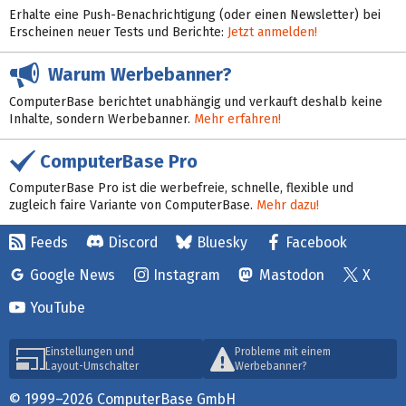
Erhalte eine Push-Benachrichtigung (oder einen Newsletter) bei
Erscheinen neuer Tests und Berichte:
Jetzt anmelden!
Warum Werbebanner?
ComputerBase berichtet unabhängig und verkauft deshalb keine
Inhalte, sondern Werbebanner.
Mehr erfahren!
ComputerBase Pro
ComputerBase Pro ist die werbefreie, schnelle, flexible und
zugleich faire Variante von ComputerBase.
Mehr dazu!
Feeds
Discord
Bluesky
Facebook
Google News
Instagram
Mastodon
X
YouTube
Einstellungen und
Probleme mit einem
Layout-Umschalter
Werbebanner?
© 1999–2026 ComputerBase GmbH