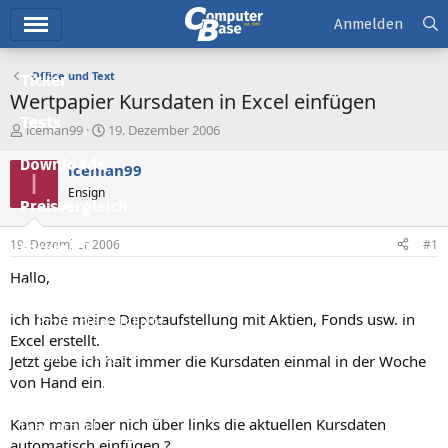
Hauptmenü
Anmelden
Office und Text
Ticker
Wertpapier Kursdaten in Excel einfügen
Tests
E
E
iceman99
19. Dezember 2006
r
r
Downloads
s
s
iceman99
I
t
t
Ensign
e
e
Preisvergleich
l
l
l
l
19. Dezember 2006
#1
Forum
e
t
r
a
Hallo,
Aktuelles
m
ich habe meine Depotaufstellung mit Aktien, Fonds usw. in
Empfohlene Inhalte
Excel erstellt.
Neue Beiträge
Jetzt gebe ich halt immer die Kursdaten einmal in der Woche
von Hand ein.
Neueste Aktivitäten
Kann man aber nich über links die aktuellen Kursdaten
Leserartikel
automatisch einfügen ?