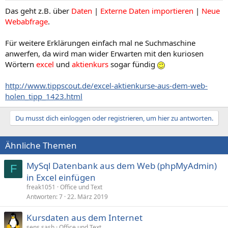
Das geht z.B. über
Daten
|
Externe Daten importieren
|
Neue
Webabfrage
.
Für weitere Erklärungen einfach mal ne Suchmaschine
anwerfen, da wird man wider Erwarten mit den kuriosen
Wörtern
excel
und
aktienkurs
sogar fündig
http://www.tippscout.de/excel-aktienkurse-aus-dem-web-
holen_tipp_1423.html
Du musst dich einloggen oder registrieren, um hier zu antworten.
Ähnliche Themen
MySql Datenbank aus dem Web (phpMyAdmin)
F
in Excel einfügen
freak1051
Office und Text
Antworten
7
22. März 2019
Kursdaten aus dem Internet
sens.sash
Office und Text