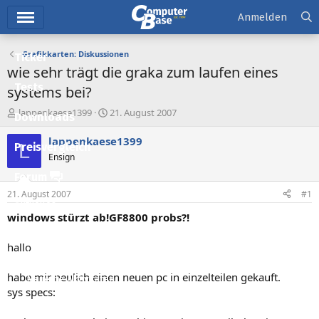
Hauptmenü
Anmelden
Grafikkarten: Diskussionen
Ticker
wie sehr trägt die graka zum laufen eines
Tests
systems bei?
E
E
lappenkaese1399
21. August 2007
Downloads
r
r
s
s
lappenkaese1399
L
Preisvergleich
t
t
Ensign
e
e
l
l
Forum
l
l
21. August 2007
#1
e
t
Aktuelles
r
a
windows stürzt ab!GF8800 probs?!
m
Empfohlene Inhalte
hallo
Neue Beiträge
habe mir neulich einen neuen pc in einzelteilen gekauft.
Neueste Aktivitäten
sys specs:
Leserartikel