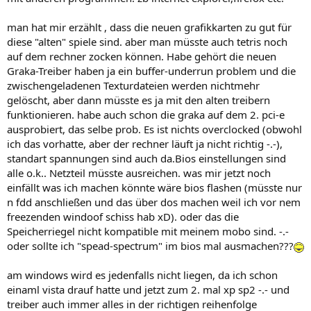
man hat mir erzählt , dass die neuen grafikkarten zu gut für
diese "alten" spiele sind. aber man müsste auch tetris noch
auf dem rechner zocken können. Habe gehört die neuen
Graka-Treiber haben ja ein buffer-underrun problem und die
zwischengeladenen Texturdateien werden nichtmehr
gelöscht, aber dann müsste es ja mit den alten treibern
funktionieren. habe auch schon die graka auf dem 2. pci-e
ausprobiert, das selbe prob. Es ist nichts overclocked (obwohl
ich das vorhatte, aber der rechner läuft ja nicht richtig -.-),
standart spannungen sind auch da.Bios einstellungen sind
alle o.k.. Netzteil müsste ausreichen. was mir jetzt noch
einfällt was ich machen könnte wäre bios flashen (müsste nur
n fdd anschließen und das über dos machen weil ich vor nem
freezenden windoof schiss hab xD). oder das die
Speicherriegel nicht kompatible mit meinem mobo sind. -.-
oder sollte ich "spead-spectrum" im bios mal ausmachen???
am windows wird es jedenfalls nicht liegen, da ich schon
einaml vista drauf hatte und jetzt zum 2. mal xp sp2 -.- und
treiber auch immer alles in der richtigen reihenfolge