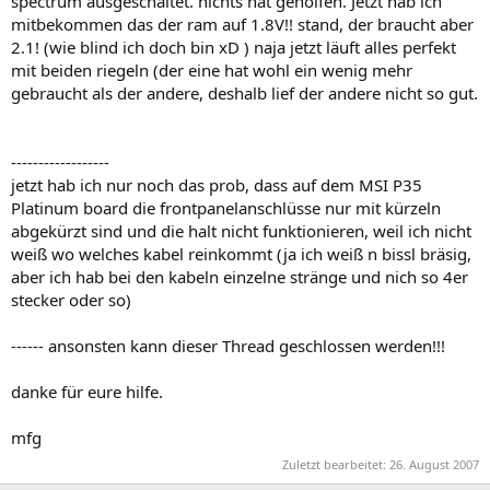
spectrum ausgeschaltet. nichts hat geholfen. Jetzt hab ich
mitbekommen das der ram auf 1.8V!! stand, der braucht aber
2.1! (wie blind ich doch bin xD ) naja jetzt läuft alles perfekt
mit beiden riegeln (der eine hat wohl ein wenig mehr
gebraucht als der andere, deshalb lief der andere nicht so gut.
------------------
jetzt hab ich nur noch das prob, dass auf dem MSI P35
Platinum board die frontpanelanschlüsse nur mit kürzeln
abgekürzt sind und die halt nicht funktionieren, weil ich nicht
weiß wo welches kabel reinkommt (ja ich weiß n bissl bräsig,
aber ich hab bei den kabeln einzelne stränge und nich so 4er
stecker oder so)
------ ansonsten kann dieser Thread geschlossen werden!!!
danke für eure hilfe.
mfg
Zuletzt bearbeitet:
26. August 2007