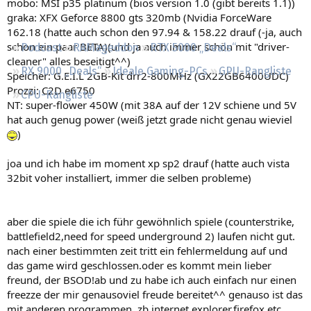
mobo: MSI p35 platinum (bios version 1.0 (gibt bereits 1.1))
Regeln
graka: XFX Geforce 8800 gts 320mb (Nvidia ForceWare
162.18 (hatte auch schon den 97.94 & 158.22 drauf (-ja, auch
schon ein paar BETA)(und ja auch immer schön mit "driver-
Podcast
RAMageddon
RTX 5000 „Deals“
cleaner" alles beseitigt^^)
RX 9000 „Deals“
Ideale Gaming-PCs
GPU-Rangliste
Speicher: G.E.I.L 2GB-Kit drr2-800MHz (GX22GB6400UDC)
Prozzi: C2D e6750
CPU-Rangliste
NT: super-flower 450W (mit 38A auf der 12V schiene und 5V
hat auch genug power (weiß jetzt grade nicht genau wieviel
)
joa und ich habe im moment xp sp2 drauf (hatte auch vista
32bit voher installiert, immer die selben probleme)
aber die spiele die ich führ gewöhnlich spiele (counterstrike,
battlefield2,need for speed underground 2) laufen nicht gut.
nach einer bestimmten zeit tritt ein fehlermeldung auf und
das game wird geschlossen.oder es kommt mein lieber
freund, der BSOD!ab und zu habe ich auch einfach nur einen
freezze der mir genausoviel freude bereitet^^ genauso ist das
mit anderen programmen. zb internet explorer,firefox etc.