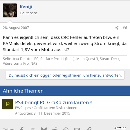
Keniji
Lieutenant
28. August 2007
#6
Kann es eigentlich sein, dass CRC Fehler auftreten bzw. ein
RAM als defekt gewertet wird, weil er zuwnig Strom kriegt, da
Standart 1,8V vom Mobo aus ist?
Selbstbau-Desktop PC, Surface Pro 11 (Intel), Meta Quest 3, Steam Deck,
Viture Luma Pro, NAS
Du musst dich einloggen oder registrieren, um hier zu antworten.
Ähnliche Themen
PS4 bringt PC GraKa zum laufen?!
P
PWSnipes
Grafikkarten: Diskussionen
Antworten
3
11. Dezember 2015
Facebook
X (Twitter)
Bluesky
Reddit
WhatsApp
E-Mail
Link
Teilen: