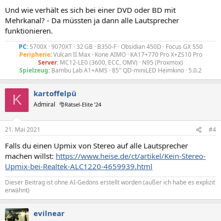
Und wie verhält es sich bei einer DVD oder BD mit
Mehrkanal? - Da müssten ja dann alle Lautsprecher
funktionieren.
PC
:
5700X · 9070XT · 32 GB · B350-F · Obsidian 450D · Focus GX 550
Peripherie
:
Vulcan II Max · Kone AIMO · KA17+770 Pro X+ZS10 Pro
Server
:
MC12-LE0 (3600, ECC, OMV) · N95 (Proxmox)
Spielzeug
:
Bambu Lab A1+AMS · 85" QD-miniLED Heimkino · 5.0.2​
kartoffelpü
K
Admiral
🎅Rätsel-Elite ’24
21. Mai 2021
#4
Falls du einen Upmix von Stereo auf alle Lautsprecher
machen willst:
https://www.heise.de/ct/artikel/Kein-Stereo-
Upmix-bei-Realtek-ALC1220-4659939.html
Dieser Beitrag ist ohne AI-Gedöns erstellt worden (außer ich habe es explizit
erwähnt)
evilnear