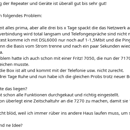
der Repeater und Geräte ist überall gut bis sehr gut!
ch folgendes Problem:
eit alles prima, aber alle drei bis x Tage spackt die das Netzwerk
verbindung wird total langsam und Telefongespräche sind nicht mö
est komme ich mit DSL6000 nur noch auf 1-1,5Mbit und die Pingz
nn die Basis vom Strom trenne und nach ein paar Sekunden wieder
a.
blem hatte ich auch schon mit einer Fritz! 7050, die nun der 71
eichen musste.
die Box ist alt und kommt mit der Telefonie usw. nicht zurecht.
rei Tage Ruhe und nun habe ich die gleichen Probs trotz neuer B
e das liegen?
t schon alle Funktionen durchgekaut und richtig eingestellt.
on überlegt eine Zeitschaltuhr an die 7270 zu machen, damit si
cht blöd, weil ich immer rüber ins andere Haus laufen muss, um s
nd ne Idee?