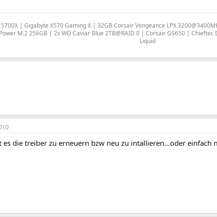
5700X | Gigabyte X570 Gaming X | 32GB Corsair Vengeance LPX 3200@3400MHz
n Power M.2 256GB | 2x WD Caviar Blue 2TB@RAID 0 | Corsair GS650 | Chieftec
Liquid
010
lft es die treiber zu erneuern bzw neu zu intallieren...oder einfach