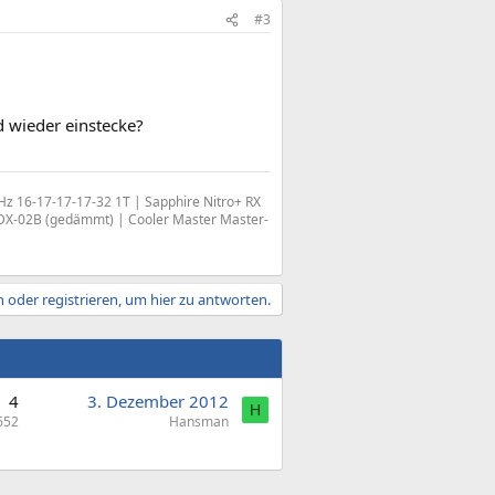
#3
d wieder einstecke?
 16-17-17-17-32 1T | Sapphire Nitro+ RX
 DX-02B (gedämmt) | Cooler Master Master-
 oder registrieren, um hier zu antworten.
4
3. Dezember 2012
H
652
Hansman