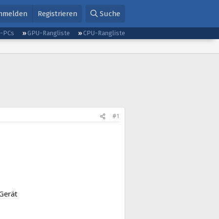
nmelden
Registrieren
Suche
g-PCs
GPU-Rangliste
CPU-Rangliste
#1
Gerät