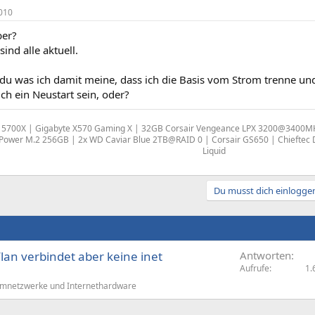
010
ber?
ind alle aktuell.
du was ich damit meine, dass ich die Basis vom Strom trenne un
ch ein Neustart sein, oder?
5700X | Gigabyte X570 Gaming X | 32GB Corsair Vengeance LPX 3200@3400MHz
n Power M.2 256GB | 2x WD Caviar Blue 2TB@RAID 0 | Corsair GS650 | Chieftec
Liquid
Du musst dich einloggen
an verbindet aber keine inet
Antworten
Aufrufe
1.
mnetzwerke und Internethardware