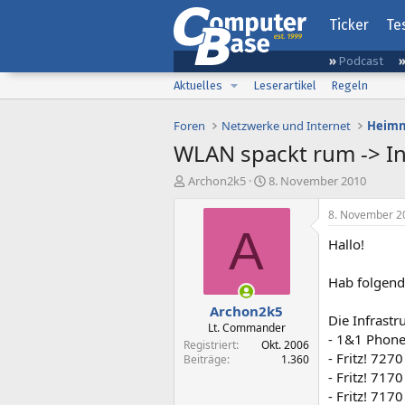
Ticker
Te
Podcast
Aktuelles
Leserartikel
Regeln
Foren
Netzwerke und Internet
Heimn
WLAN spackt rum -> I
E
E
Archon2k5
8. November 2010
r
r
s
s
8. November 2
t
t
A
Hallo!
e
e
l
l
l
l
Hab folgend
e
t
Archon2k5
r
a
Die Infrastr
m
Lt. Commander
- 1&1 Phone
Registriert
Okt. 2006
- Fritz! 727
Beiträge
1.360
- Fritz! 717
- Fritz! 717