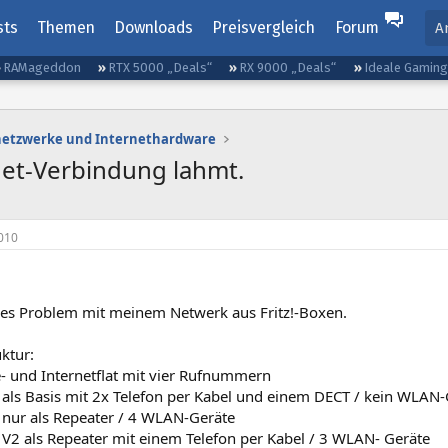
sts
Themen
Downloads
Preisvergleich
Forum
A
RAMageddon
RTX 5000 „Deals“
RX 9000 „Deals“
Ideale Gamin
etzwerke und Internethardware
net-Verbindung lahmt.
010
es Problem mit meinem Netwerk aus Fritz!-Boxen.
uktur:
- und Internetflat mit vier Rufnummern
0 als Basis mit 2x Telefon per Kabel und einem DECT / kein WLAN-
0 nur als Repeater / 4 WLAN-Geräte
0 V2 als Repeater mit einem Telefon per Kabel / 3 WLAN- Geräte