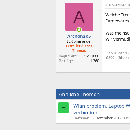
8. November 2
A
Welche Trei
Firmewares s
Was meinst 
Archon2k5
Wir vermutli
Lt. Commander
Ersteller dieses
Themas
AMD Ryzen 7 
Registriert
Okt. 2006
6800 | Silico
Beiträge
1.360
Ähnliche Themen
Wlan problem, Laptop Wl
H
verbindung
Hansman
3. Dezember 2012
Hei