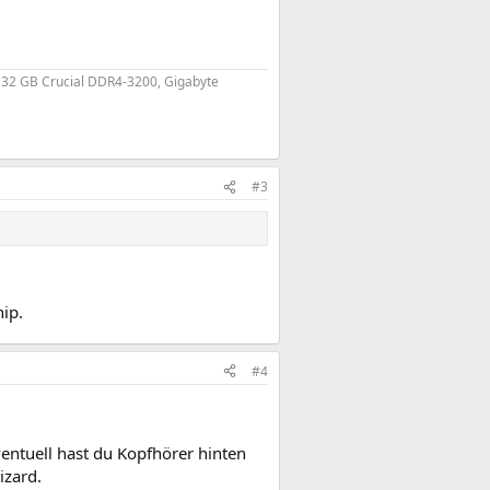
, 32 GB Crucial DDR4-3200, Gigabyte
#3
hip.
#4
ntuell hast du Kopfhörer hinten
izard.