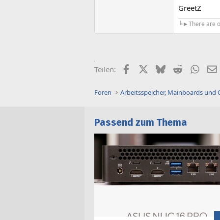
GreetZ
╘►There are on
Facebook
X (Twitter)
Bluesky
Reddit
What
Teilen:
Foren
Arbeitsspeicher, Mainboards und
Passend zum Thema