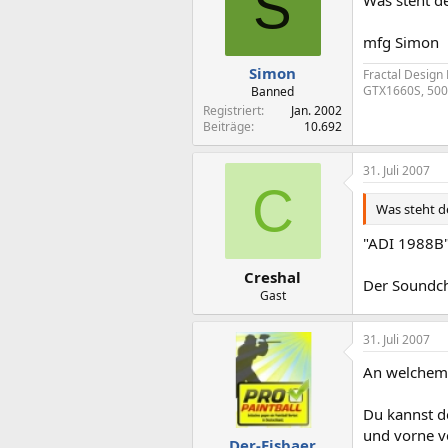
S
mfg Simon
Simon
Fractal Design
GTX1660S, 500 
Banned
Registriert
Jan. 2002
Beiträge
10.692
31. Juli 2007
C
Was steht d
"ADI 1988B
Creshal
Der Soundchi
Gast
31. Juli 2007
An welchem 
Du kannst d
und vorne v
Der-Eisbaer