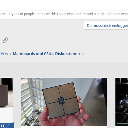
ly 10 types of people in this world: Those who understand binary and those who 
Du musst dich einloggen
sApp
E-Mail
Link
 CPUs
Mainboards und CPUs: Diskussionen
TEST