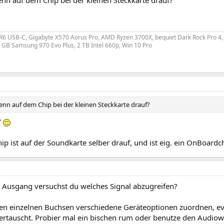
 R6 USB-C, Gigabyte X570 Aorus Pro, AMD Ryzen 3700X, bequiet Dark Rock Pro 4
GB Samsung 970 Evo Plus, 2 TB Intel 660p, Win 10 Pro
enn auf dem Chip bei der kleinen Steckkarte drauf?
"
p ist auf der Soundkarte selber drauf, und ist eig. ein OnBoardc
Ausgang versuchst du welches Signal abzugreifen?
en einzelnen Buchsen verschiedene Geräteoptionen zuordnen, eve
ertauscht. Probier mal ein bischen rum oder benutze den Audiow