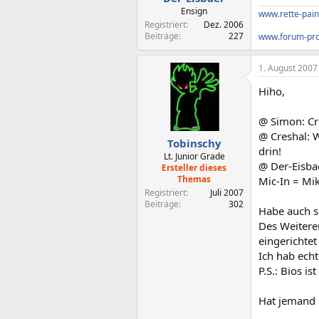
Ensign
www.rette-pain
Registriert
Dez. 2006
Beiträge
227
www.forum-pro-
1. August 2007
Hiho,
@ Simon: Cr
@ Creshal: 
Tobinschy
drin!
Lt. Junior Grade
@ Der-Eisba
Ersteller dieses
Themas
Mic-In = Mik
Registriert
Juli 2007
Beiträge
302
Habe auch s
Des Weiteren
eingerichtet
Ich hab echt
P.S.: Bios i
Hat jemand 