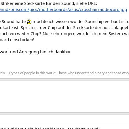
Striker eine Steckkarte für den Sound, siehe URL:
amdzone.com/pics/motherboards/asus/crosshair/audiocard.jpg
e Sound hätte
möchte ich wissen wo der Sounchip verbaut ist un
karte ist. Sprich ist der Chip auf der Steckkarte der ausschlagge
och ein weiter Chip? Nur sehr ungern würde ich mein System w
oard einschicken!
twort und Anregung bin ich dankbar.
ly 10 types of people in this world: Those who understand binary and those who 
nn auf dem Chip bei der kleinen Steckkarte drauf?