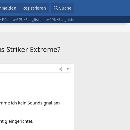
nmelden
Registrieren
Suche
g-PCs
GPU-Rangliste
CPU-Rangliste
s Striker Extreme?
#1
komme ich kein Soundsignal am
htig eingerichtet.