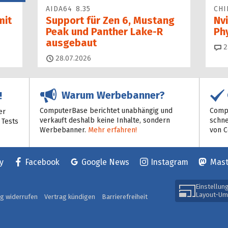
AIDA64 8.35
CHI
mit
Support für Zen 6, Mustang
Nvi
Peak und Panther Lake-R
Ph
ausgebaut
2
28.07.2026
Warum Werbebanner?
!
ComputerBase berichtet unabhängig und
Compu
er
verkauft deshalb keine Inhalte, sondern
schne
 Tests
Werbebanner.
Mehr erfahren!
von 
y
Facebook
Google News
Instagram
Mas
Einstellun
Layout-Um
ag widerrufen
Vertrag kündigen
Barrierefreiheit