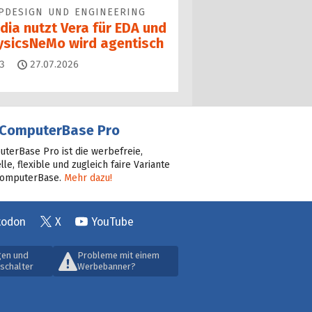
PDESIGN UND ENGINEERING
dia nutzt Vera für EDA und
ysicsNeMo wird agentisch
Kommentare
3
27.07.2026
ComputerBase Pro
terBase Pro ist die werbefreie,
lle, flexible und zugleich faire Variante
ComputerBase.
Mehr dazu!
todon
X
YouTube
gen und
Probleme mit einem
schalter
Werbebanner?