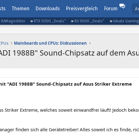
sts
Themen
Downloads
Preisvergleich
Forum
A
RAMageddon
RTX 5000 „Deals“
RX 9000 „Deals“
Ideale Gamin
 CPUs
Mainboards und CPUs: Diskussionen
"ADI 1988B" Sound-Chipsatz auf dem Asu
it "ADI 1988B" Sound-Chipsatz auf Asus Striker Extreme
us Striker Extreme, welches soweit einwandfrei läuft! Jedoch be
ager finden sich alle Gerätetreiber! Alles soweit ich es finde, ric