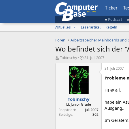
Ticker
Te
Podcast
Aktuelles
Leserartikel
Regeln
Foren
Arbeitsspeicher, Mainboards und
Wo befindet sich der 
E
E
Tobinschy
31. Juli 2007
r
r
s
s
31. Juli 2007
t
t
Probleme m
e
e
l
l
l
l
HI @ all,
e
t
Tobinschy
r
a
habe ein As
m
Lt. Junior Grade
Ausgang...
Registriert
Juli 2007
Beiträge
302
Im Geräteman