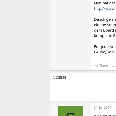
Nun hat das 
http://www.
Da ich gern
eigene Sound
dem Board n
komplette B
Für jede An
Grüße, Tobi
╘►There are on
31. Juli 2007
Was steht de