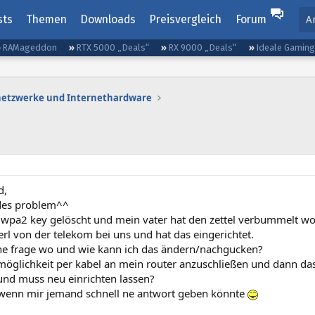
sts
Themen
Downloads
Preisvergleich
Forum
A
RAMageddon
RTX 5000 „Deals“
RX 9000 „Deals“
Ideale Gamin
etzwerke und Internethardware
d,
des problem^^
wpa2 key gelöscht und mein vater hat den zettel verbummelt wo 
erl von der telekom bei uns und hat das eingerichtet.
eine frage wo und wie kann ich das ändern/nachgucken?
 möglichkeit per kabel an mein router anzuschließen und dann das
 und muss neu einrichten lassen?
wenn mir jemand schnell ne antwort geben könnte