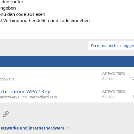
n den router
ingeben
nü den code auslesen
Verbindung herstellen und code eingeben
Du musst dich einloggen
Antworten
Aufrufe
1.
ndows 10
öscht immer WPA2 Key
Antworten
Aufrufe
mnetzwerke und Internethardware
sApp
E-Mail
Link
etzwerke und Internethardware