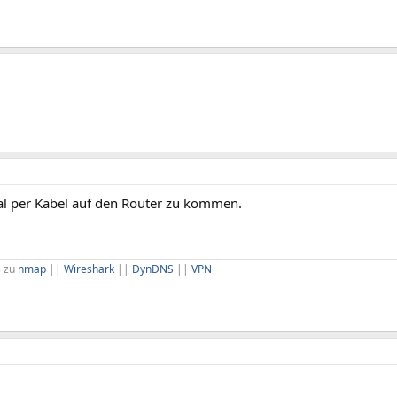
l per Kabel auf den Router zu kommen.
s zu
nmap
||
Wireshark
||
DynDNS
||
VPN