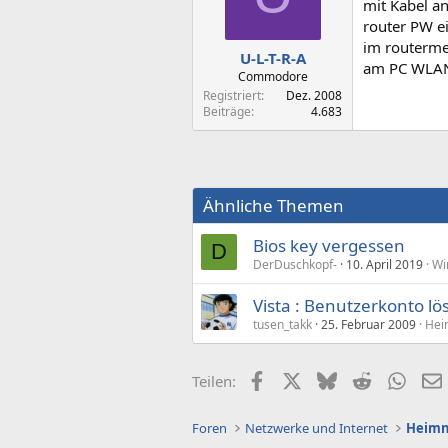
mit Kabel a
router PW e
im routerme
U-L-T-R-A
am PC WLAN-
Commodore
Registriert
Dez. 2008
Beiträge
4.683
Ähnliche Themen
Bios key vergessen
D
DerDuschkopf-
10. April 2019
Wi
Vista : Benutzerkonto l
tusen_takk
25. Februar 2009
Hei
Facebook
X (Twitter)
Bluesky
Reddit
What
Teilen:
Foren
Netzwerke und Internet
Heimn