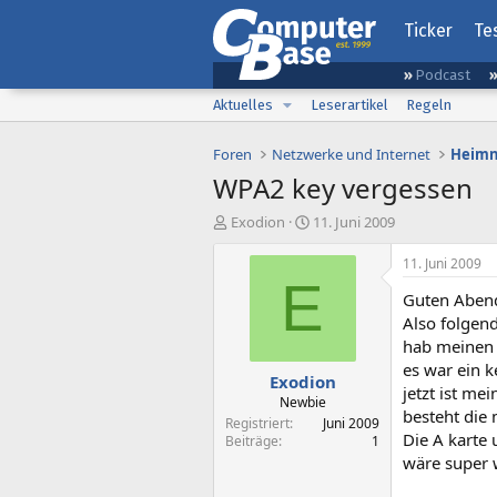
Ticker
Te
Podcast
Aktuelles
Leserartikel
Regeln
Foren
Netzwerke und Internet
Heimn
WPA2 key vergessen
E
E
Exodion
11. Juni 2009
r
r
s
s
11. Juni 2009
t
t
E
Guten Aben
e
e
l
l
Also folgen
l
l
hab meinen 
e
t
es war ein k
Exodion
r
a
jetzt ist m
m
Newbie
besteht die
Registriert
Juni 2009
Die A karte
Beiträge
1
wäre super 