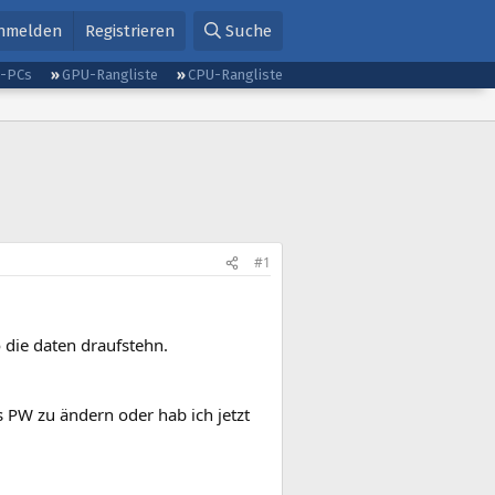
nmelden
Registrieren
Suche
g-PCs
GPU-Rangliste
CPU-Rangliste
#1
die daten draufstehn.
 PW zu ändern oder hab ich jetzt