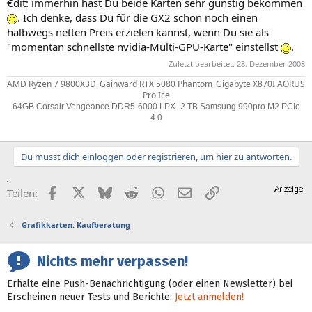
€dit: immerhin hast Du beide Karten sehr günstig bekommen
. Ich denke, dass Du für die GX2 schon noch einen
halbwegs netten Preis erzielen kannst, wenn Du sie als
"momentan schnellste nvidia-Multi-GPU-Karte" einstellst
.
Zuletzt bearbeitet:
28. Dezember 2008
AMD Ryzen 7 9800X3D_Gainward RTX 5080 Phantom_Gigabyte X870I AORUS
Pro Ice
64GB Corsair Vengeance DDR5-6000 LPX_2 TB Samsung 990pro M2 PCIe
4.0
Du musst dich einloggen oder registrieren, um hier zu antworten.
Facebook
X (Twitter)
Bluesky
Reddit
WhatsApp
E-Mail
Link
Teilen:
Grafikkarten: Kaufberatung
Nichts mehr verpassen!
Erhalte eine Push-Benachrichtigung (oder einen Newsletter) bei
Erscheinen neuer Tests und Berichte:
Jetzt anmelden!