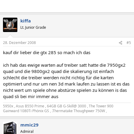
kiffa
Lt. Junior Grade
28. Dezember 2008
#5
kauf dir lieber die gtx 285 so mach ich das
ich hab das ewige warten auf treiber satt hatte die 7950gx2
quad und die 9800gx2 quad die skalierung ist einfach
schlecht die treiber werden nicht richtig für die karten
optimiert und nur um nen 3d mark laufen zu lassen ist es das
nicht wert um spiele ohne abstürze spielen zu können is das
quad sli bei mir immer aus
5950x , Asus B550 Prime , 64GB GB G-Skill@ 3000 , The Tower 900
Gainward 1080Ti Phönix GS , .Thermatake Thoughpwer 750W ,
mmic29
Admiral