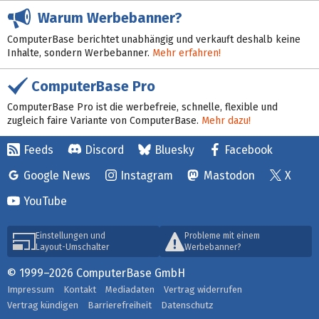
Warum Werbebanner?
ComputerBase berichtet unabhängig und verkauft deshalb keine
Inhalte, sondern Werbebanner.
Mehr erfahren!
ComputerBase Pro
ComputerBase Pro ist die werbefreie, schnelle, flexible und
zugleich faire Variante von ComputerBase.
Mehr dazu!
Feeds
Discord
Bluesky
Facebook
Google News
Instagram
Mastodon
X
YouTube
Einstellungen und
Probleme mit einem
Layout-Umschalter
Werbebanner?
© 1999–2026 ComputerBase GmbH
Impressum
Kontakt
Mediadaten
Vertrag widerrufen
Vertrag kündigen
Barrierefreiheit
Datenschutz