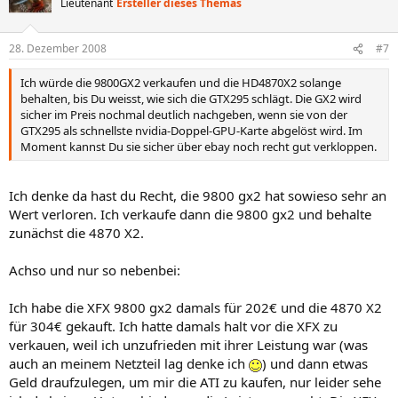
Lieutenant
Ersteller dieses Themas
28. Dezember 2008
#7
Ich würde die 9800GX2 verkaufen und die HD4870X2 solange
behalten, bis Du weisst, wie sich die GTX295 schlägt. Die GX2 wird
sicher im Preis nochmal deutlich nachgeben, wenn sie von der
GTX295 als schnellste nvidia-Doppel-GPU-Karte abgelöst wird. Im
Moment kannst Du sie sicher über ebay noch recht gut verkloppen.
Ich denke da hast du Recht, die 9800 gx2 hat sowieso sehr an
Wert verloren. Ich verkaufe dann die 9800 gx2 und behalte
zunächst die 4870 X2.
Achso und nur so nebenbei:
Ich habe die XFX 9800 gx2 damals für 202€ und die 4870 X2
für 304€ gekauft. Ich hatte damals halt vor die XFX zu
verkauen, weil ich unzufrieden mit ihrer Leistung war (was
auch an meinem Netzteil lag denke ich
) und dann etwas
Geld draufzulegen, um mir die ATI zu kaufen, nur leider sehe