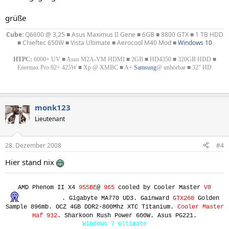
grüße
Cube:
Q6600 @ 3,25 ■ Asus Maximus II Gene ■ 6GB ■ 8800 GTX ■ 1 TB HDD
■ Chieftec 650W ■ Vista Ultimate ■ Aerocool M40 Mod ■
Windows 10
HTPC:
6000+ UV ■ Asus M2A-VM HDMI ■ 2GB ■ HD4350 ■ 320GB HDD ■
Enermax Pro 82+ 425W ■ Xp @ XMBC ■ A+
Samsung
@ unhörbar ■ 32" HD
monk123
Lieutenant
28. Dezember 2008
#4
Hier stand nix
AMD Phenom II X4
955BE
@
965
cooled by Cooler Master
V8
. Gigabyte MA770 UD3. Gainward
GTX260
Golden
Sample 896mb. OCZ 4GB DDR2-800Mhz XTC Titanium.
Cooler Master
Haf 932
. Sharkoon Rush Power 600W. Asus PG221.
Windows 7 Ultimate​