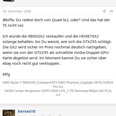
28. Dezember 2008
#6
@kiffa: Du redest doch von Quad-SLI, oder? Und das hat der
TE nicht vor.
Ich würde die 9800GX2 verkaufen und die HD4870X2
solange behalten, bis Du weisst, wie sich die GTX295 schlägt.
Die GX2 wird sicher im Preis nochmal deutlich nachgeben,
wenn sie von der GTX295 als schnellste nvidia-Doppel-GPU-
Karte abgelöst wird. Im Moment kannst Du sie sicher über
ebay noch recht gut verkloppen.
Mfg
AMD Ryzen 7 9800X3D_Gainward RTX 5080 Phantom_Gigabyte X870I AORUS
Pro Ice
64GB Corsair Vengeance DDR5-6000 LPX_2 TB Samsung 990pro M2 PCIe
4.0
Xerxes18