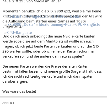
neue GTX 295 von Nvidia im Januar.
Regeln
Momentan benutze ich die XFX 9800 gx2, weil Sie mir keine
Probleme mit der HDMI Schnittstelle macht (bei der ATI wird
Podcast
RAMageddon
RTX 5000 „Deals“
die Auflösung beim starten eines Games auf 1080i
RX 9000 „Deals“
Ideale Gaming-PCs
GPU-Rangliste
umgestellt).
CPU-Rangliste
Und da ich auch unbedingt die neue Nvidia-Karte kaufen
werde sobald sie auf dem Marktplatz ist wollte ich euch
fragen, ob ich jetzt beide Karten verkaufen und auf die GTX
295 warten sollte, oder ob ich eine der Karten schonmal
verkaufen soll und die andere dann etwas später?
Die neuen Karten werden die Preise der alten Karten
bestimmt fallen lassen und meine größte Sorge ist halt, dass
ich die nicht rechtzeitig verkaufe und mich dann später
darüber ärgere.
Was wäre das beste?