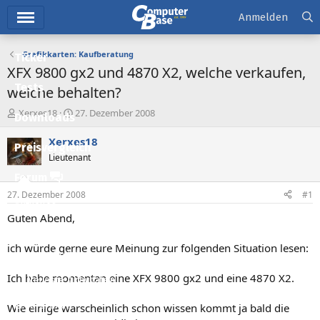
Hauptmenü
Anmelden
Grafikkarten: Kaufberatung
Ticker
XFX 9800 gx2 und 4870 X2, welche verkaufen,
Tests
welche behalten?
E
E
Xerxes18
27. Dezember 2008
Downloads
r
r
s
s
Xerxes18
Preisvergleich
t
t
Lieutenant
e
e
l
l
Forum
l
l
27. Dezember 2008
#1
e
t
Aktuelles
r
a
Guten Abend,
m
Empfohlene Inhalte
ich würde gerne eure Meinung zur folgenden Situation lesen:
Neue Beiträge
Ich habe momentan eine XFX 9800 gx2 und eine 4870 X2.
Neueste Aktivitäten
Leserartikel
Wie einige warscheinlich schon wissen kommt ja bald die