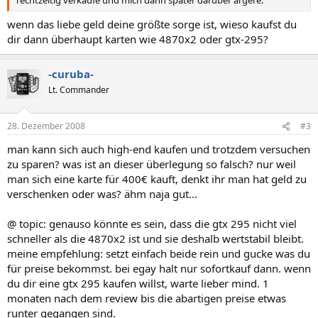
rechtzeitig verkaufe und mich dann später darüber ärgere.
wenn das liebe geld deine größte sorge ist, wieso kaufst du
dir dann überhaupt karten wie 4870x2 oder gtx-295?
-curuba-
Lt. Commander
28. Dezember 2008
#3
man kann sich auch high-end kaufen und trotzdem versuchen
zu sparen? was ist an dieser überlegung so falsch? nur weil
man sich eine karte für 400€ kauft, denkt ihr man hat geld zu
verschenken oder was? ähm naja gut...
@ topic: genauso könnte es sein, dass die gtx 295 nicht viel
schneller als die 4870x2 ist und sie deshalb wertstabil bleibt.
meine empfehlung: setzt einfach beide rein und gucke was du
für preise bekommst. bei egay halt nur sofortkauf dann. wenn
du dir eine gtx 295 kaufen willst, warte lieber mind. 1
monaten nach dem review bis die abartigen preise etwas
runter gegangen sind.