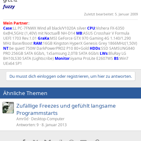
fuzzy
Zuletzt bearbeitet:
5. Januar 2009
Mein Partner
::
Case
:LL PC-7FNWX Wind all black/V1020A silver
CPU
:Vishera FX-6350
6x@4,5GHz (1,40V) mit Noctua® NH-D14
MB
:ASUS Crosshair V Formula
UEFI 1703 Rev.1.01
GraKa
:MSI GeForce GTX 970 Gaming 4G 1.140/1.290
MHz Base/Boost
RAM
:16GB Kingston HyperX Genesis Grey 1866MHz(1,50V)
NT
:be quiet! 750W DarkPowerPRO2 P10 80+Gold
HDDs
:SSD SAMSUNG840
PRO 256GB SATA 6Gb/s, 1xSamsung 2,0TB SATA 6Gb/s
LWs
:BluRay LG
BH10LS30 SATA (Lightscribe)
Monitor
:iiyama ProLite E2607WS
BS
:Win7
UEx64 SP1
Du musst dich einloggen oder registrieren, um hier zu antworten.
Ähnliche Themen
Zufällige Freezes und gefühlt langsame
Programmstarts
Amr0d
Desktop-Computer
Antworten
9
8. Januar 2013