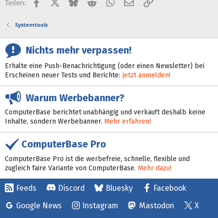
Facebook
X (Twitter)
Bluesky
Reddit
WhatsApp
E-Mail
Link
Teilen:
Systemtools
Nichts mehr verpassen!
Erhalte eine Push-Benachrichtigung (oder einen Newsletter) bei
Erscheinen neuer Tests und Berichte:
Jetzt anmelden!
Warum Werbebanner?
ComputerBase berichtet unabhängig und verkauft deshalb keine
Inhalte, sondern Werbebanner.
Mehr erfahren!
ComputerBase Pro
ComputerBase Pro ist die werbefreie, schnelle, flexible und
zugleich faire Variante von ComputerBase.
Mehr dazu!
Feeds
Discord
Bluesky
Facebook
Google News
Instagram
Mastodon
X