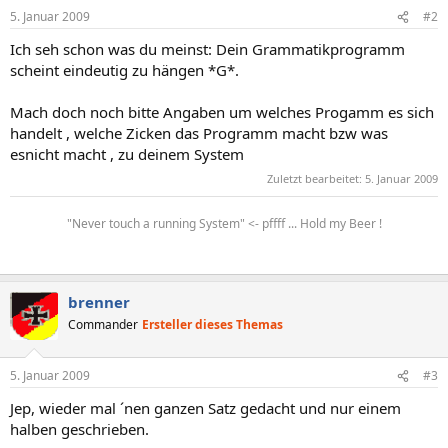
5. Januar 2009
#2
Ich seh schon was du meinst: Dein Grammatikprogramm
scheint eindeutig zu hängen *G*.
Mach doch noch bitte Angaben um welches Progamm es sich
handelt , welche Zicken das Programm macht bzw was
esnicht macht , zu deinem System
Zuletzt bearbeitet:
5. Januar 2009
"Never touch a running System" <- pffff ... Hold my Beer !
brenner
Commander
Ersteller dieses Themas
5. Januar 2009
#3
Jep, wieder mal ´nen ganzen Satz gedacht und nur einem
halben geschrieben.