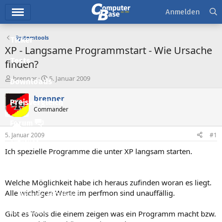
Hauptmenü
Anmelden
Systemtools
Ticker
XP - Langsame Programmstart - Wie Ursache
Tests
finden?
E
E
brenner
5. Januar 2009
Downloads
r
r
s
s
brenner
Preisvergleich
t
t
Commander
e
e
l
l
Forum
l
l
5. Januar 2009
#1
e
t
Aktuelles
r
a
Ich spezielle Programme die unter XP langsam starten.
m
Empfohlene Inhalte
Neue Beiträge
Welche Möglichkeit habe ich heraus zufinden woran es liegt.
Alle wichtigen Werte im perfmon sind unauffällig.
Neueste Aktivitäten
Leserartikel
Gibt es Tools die einem zeigen was ein Programm macht bzw.