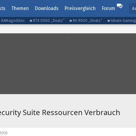
sts
Themen
Downloads
Preisvergleich
Forum
A
RAMageddon
RTX 5000 „Deals“
RX 9000 „Deals“
Ideale Gamin
ecurity Suite Ressourcen Verbrauch
2006