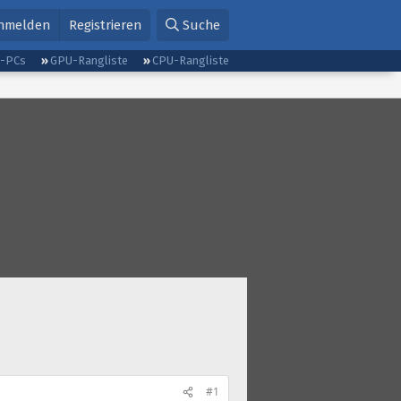
nmelden
Registrieren
Suche
g-PCs
GPU-Rangliste
CPU-Rangliste
#1