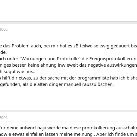
2006
te das Problem auch, bei mir hat es zB teilweise ewig gedauert b
de.
ach unter "Warnungen und Protokolle" die Ereignisprotokollierun
niges besser, keine ahnung inwieweit das negative auswirkungen
h sogut wie nie...
s hilft dir etwas, zu der sache mit der programmliste hab ich bish
gefunden, als die alten dinger manuell rauszulöschen.
2006
für deine antwort naja werde ma diese protokollierung ausschalte
endwie etwas einfallen lassen meine meinung . Aber ich finde