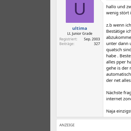
t
t
U
hallo und zw
e
e
l
l
wenig stört i
l
l
e
t
z.b wenn ich
ultima
r
a
Bestätige ic
m
Lt. Junior Grade
abzukommen 
Registriert
Sep. 2003
unter dann 
Beiträge
327
quatsch sind
habe . Best
alles pper 
gehe is der
automatisch
der net alle
Nächste frag
internet zon
Naja einzigs