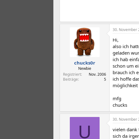
30. November 
Hi,
also ich hat
geladen wur
ich hab einf
chucks0r
schon um ei
Newbie
brauch ich e
Registriert
Nov. 2006
ich hoffe da
Beiträge
5
möglichkeit 
mfg
chucks
30. November 
U
vielen dank 
sich da irg