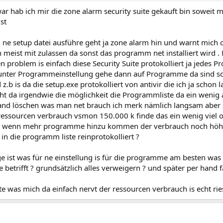
ar hab ich mir die zone alarm security suite gekauft bin soweit m
st
 ne setup datei ausführe geht ja zone alarm hin und warnt mich o
h meist mit zulassen da sonst das programm net installiert wird 
problem is einfach diese Security Suite protokolliert ja jedes 
unter Programmeinstellung gehe dann auf Programme da sind sovie
 z.b is da die setup.exe protokolliert von antivir die ich ja scho
eht da irgendwie die möglichkeit die Programmliste da ein wen
hand löschen was man net brauch ich merk nämlich langsam aber
 ressourcen verbrauch vsmon 150.000 k finde das ein wenig viel 
 wenn mehr programme hinzu kommen der verbrauch noch höher 
s in die programm liste reinprotokolliert ?
e ist was für ne einstellung is für die programme am besten was 
e betrifft ? grundsätzlich alles verweigern ? und später per hand
te was mich da einfach nervt der ressourcen verbrauch is echt ries