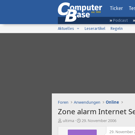
Ticker
Te
Podcast
Aktuelles
Leserartikel
Regeln
Foren
Anwendungen
Online
Zone alarm Internet S
E
E
ultima
29. November 2006
r
r
s
s
29. November 