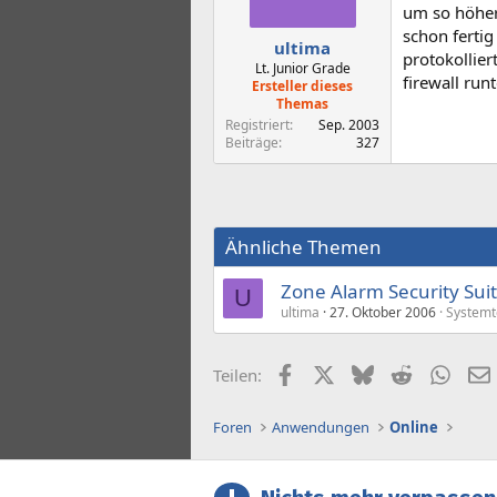
um so höher
schon fertig
ultima
protokollier
Lt. Junior Grade
firewall run
Ersteller dieses
Themas
Registriert
Sep. 2003
Beiträge
327
Ähnliche Themen
Zone Alarm Security Sui
U
ultima
27. Oktober 2006
Systemt
Facebook
X (Twitter)
Bluesky
Reddit
What
Teilen:
Foren
Anwendungen
Online