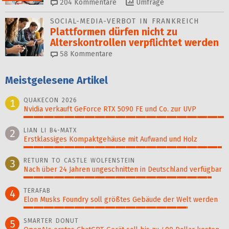
204
Kommentare
Umfrage
SOCIAL-MEDIA-VERBOT IN FRANKREICH
Plattformen dürfen nicht zu
Alterskontrollen ver­pflich­tet werden
58
Kommentare
Meistgelesene Artikel
QUAKECON 2026
1
Nvidia verkauft GeForce RTX 5090 FE und Co. zur UVP
100%
LIAN LI B4-MATX
2
Erstklassiges Kompaktgehäuse mit Aufwand und Holz
99%
RETURN TO CASTLE WOLFENSTEIN
3
Nach über 24 Jahren ungeschnitten in Deutschland verfügbar
94%
TERAFAB
4
Elon Musks Foundry soll größ­tes Gebäude der Welt werden
82%
SMARTER DONUT
5