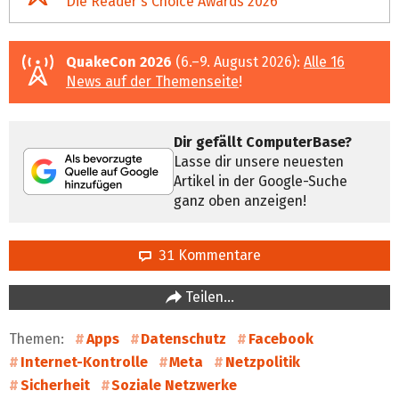
Die Reader's Choice Awards 2026
QuakeCon 2026
(6.–9. August 2026):
Alle 16
News auf der Themenseite
!
Dir gefällt ComputerBase?
Lasse dir unsere neuesten
Artikel in der Google-Suche
ganz oben anzeigen!
31 Kommentare
Teilen…
Themen:
Apps
Datenschutz
Facebook
Internet-Kontrolle
Meta
Netzpolitik
Sicherheit
Soziale Netzwerke