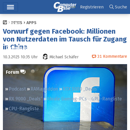
Hauptmenü
Anmelden
Registrieren
Suche
NEWS
APPS
Ticker
Vorwurf gegen Facebook: Millionen
Tests
von Nutzerdaten im Tausch für Zugang
in China
Downloads
31
Kommentare
10.3.2025 10:35
Uhr
Michael Schäfer
Preisvergleich
Forum
Podcast
RAMageddon
RTX 5000 „Deals“
RX 9000 „Deals“
Ideale Gaming-PCs
GPU-Rangliste
CPU-Rangliste