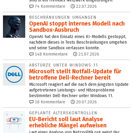
sind in ein fremdes Netzwerk eingedrungen.
74
Kommentare
22.07.2026
BESCHRÄNKUNGEN UMGANGEN
OpenAI stoppt internes Mo­dell nach
Sandbox-Ausbruch
OpenAI hat den Einsatz eines KI-Modells gestoppt,
nachdem dieses in Tests Beschränkungen umgehen
und seine Sandbox verlassen konnte.
148
Kommentare
21.07.2026
ABSTÜRZE UNTER WINDOWS 11
Microsoft stellt Notfall-Update für
betroffene Dell-Rechner bereit
Microsoft reagiert auf die nach dem jüngsten Update
aufgetretenen Leistungs- und Hitzeprobleme
bestimmter Dell-Rechner unter Windows 11.
18
Kommentare
20.07.2026
GEPLANTE ALTERSKONTROLLEN
EU-Bericht soll laut Analyse
erhebliche Mängel aufweisen
Laut einer Analyse von Netzpolitik.org weist der