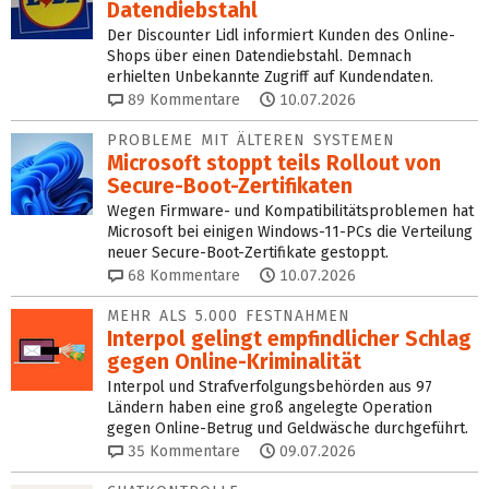
Datendiebstahl
Der Discounter Lidl informiert Kunden des Online-
Shops über einen Datendiebstahl. Demnach
erhielten Unbekannte Zugriff auf Kundendaten.
89
Kommentare
10.07.2026
PROBLEME MIT ÄLTEREN SYSTEMEN
Microsoft stoppt teils Rollout von
Secure-Boot-Zertifikaten
Wegen Firmware- und Kompatibilitätsproblemen hat
Microsoft bei einigen Windows-11-PCs die Verteilung
neuer Secure-Boot-Zertifikate gestoppt.
68
Kommentare
10.07.2026
MEHR ALS 5.000 FESTNAHMEN
Interpol gelingt em­pfind­licher Schlag
ge­gen Online-Krimina­li­tät
Interpol und Strafverfolgungsbehörden aus 97
Ländern haben eine groß angelegte Operation
gegen Online-Betrug und Geldwäsche durchgeführt.
35
Kommentare
09.07.2026