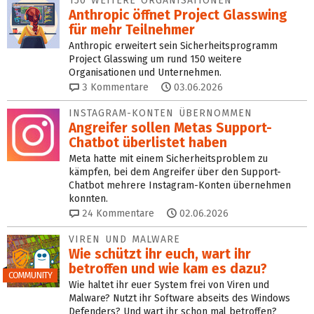
150 WEITERE ORGANISATIONEN
Anthropic öffnet Project Glasswing
für mehr Teilneh­mer
Anthropic erweitert sein Sicherheitsprogramm
Project Glasswing um rund 150 weitere
Organisationen und Unternehmen.
3
Kommentare
03.06.2026
INSTAGRAM-KONTEN ÜBERNOMMEN
Angreifer sollen Metas Sup­port-
Chatbot überlistet haben
Meta hatte mit einem Sicherheitsproblem zu
kämpfen, bei dem Angreifer über den Support-
Chatbot mehrere Instagram-Konten übernehmen
konnten.
24
Kommentare
02.06.2026
VIREN UND MALWARE
Wie schützt ihr euch, wart ihr
betroffen und wie kam es dazu?
COMMUNITY
Wie haltet ihr euer System frei von Viren und
Malware? Nutzt ihr Software abseits des Windows
Defenders? Und wart ihr schon mal betroffen?