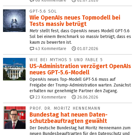
68
Kommentare
02.07.2026
GPT-5.6 SOL
Wie OpenAIs neues Topmodell bei
Tests massiv betrügt
Metr stellt fest, dass OpenAIs neues Modell GPT-5.6
Sol bei einem Benchmark so massiv betrügt, dass es
kaum zu bewerten ist.
43
Kommentare
01.07.2026
WIE BEI MYTHOS 5 UND FABLE 5
US-Administration verzögert OpenAIs
neues GPT-5.6-Modell
OpenAIs neues Top-Modell GPT-5.6 muss auf
Freigabe der Trump-Administration warten. Zunächst
erhalten nur genehmigte Partner den Zugang.
23
Kommentare
26.06.2026
PROF. DR. MORITZ HENNEMANN
Bundestag hat neuen Daten­
schutzbeauf­tragten gewählt
Der Deutsche Bundestag hat Moritz Hennemann zum
neuen Bundesbeauftragten für den Datenschutz und