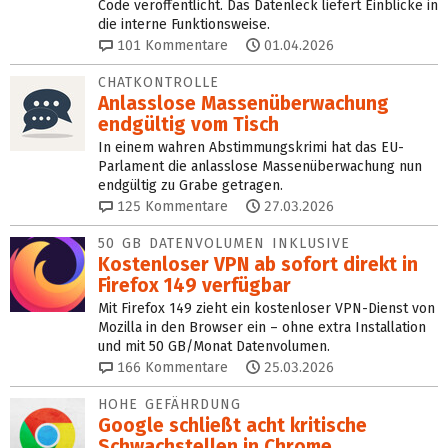
Code veröffentlicht. Das Datenleck liefert Einblicke in
die interne Funktionsweise.
101
Kommentare
01.04.2026
CHATKONTROLLE
Anlasslose Massenüber­wachung
endgültig vom Tisch
In einem wahren Abstimmungskrimi hat das EU-
Parlament die anlasslose Massenüberwachung nun
endgültig zu Grabe getragen.
125
Kommentare
27.03.2026
50 GB DATENVOLUMEN INKLUSIVE
Kostenloser VPN ab sofort direkt in
Firefox 149 verfügbar
Mit Firefox 149 zieht ein kostenloser VPN-Dienst von
Mozilla in den Browser ein – ohne extra Installation
und mit 50 GB/Monat Datenvolumen.
166
Kommentare
25.03.2026
HOHE GEFÄHRDUNG
Google schließt acht kritische
Schwachstellen in Chrome