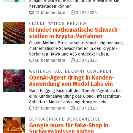
Schadsoftware untersucht, bevor Entwickler sie
herunterladen können.
12
Kommentare
30.07.2026
CLAUDE MYTHOS PREVIEW
KI findet mathe­mati­sche Schwach­
stellen in Krypto-Verfahren
Claude Mythos Preview soll erstmals eigenständig
mathematische Schwachstellen in den Krypto-
Verfahren HAWK und AES entdeckt haben.
50
Kommentare
30.07.2026
WEITERER FALL BEKANNT GEWORDEN
OpenAI-Agent dringt in Kun­den-
Anwendung von Modal Labs ein
Nach Hugging Face soll der OpenAI-Agent auch in
eine Kundenanwendung des Cloud-Infrastruktur-
Anbieters Modal Labs eingedrungen sein.
29
Kommentare
29.07.2026
BETRÜGERISCHE WERBEANZEIGE
Google muss für Fake-Shop in
Suchergebnissen haften