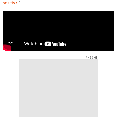
positiv
“.