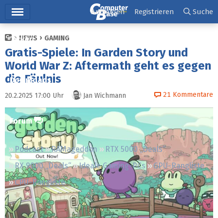
Hauptmenü
Anmelden
Registrieren
Suche
NEWS
GAMING
Ticker
Gratis-Spiele: In Garden Story und
Tests
World War Z: Aftermath geht es gegen
die Fäulnis
Downloads
21
Kommentare
20.2.2025 17:00
Uhr
Jan Wichmann
Preisvergleich
Forum
Podcast
RAMageddon
RTX 5000 „Deals“
RX 9000 „Deals“
Ideale Gaming-PCs
GPU-Rangliste
CPU-Rangliste