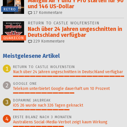
Mangmi Air Y und Y Pro starten für 90
und 146 US-Dollar
RETRO
17
Kommentare
RETURN TO CASTLE WOLFENSTEIN
Nach über 24 Jahren ungeschnitten in
Deutschland verfügbar
QUAKECON
229
Kommentare
Meistgelesene Artikel
RETURN TO CASTLE WOLFENSTEIN
1
Nach über 24 Jahren ungeschnitten in Deutschland verfügbar
100%
GOOGLE ONE
2
Telekom unterbietet Google dauerhaft um 10 Prozent
55%
DOPAMINE JAILBREAK
3
iOS 26 wurde nach 326 Tagen geknackt
51%
ERSTE BILANZ NACH 3 MONATEN
4
Australiens Social-Media-Verbot zeigt kaum Wirkung