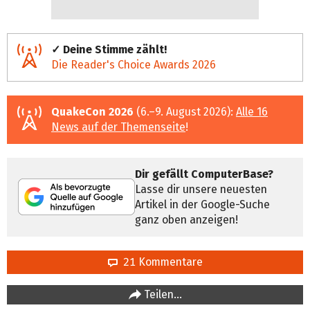
✓ Deine Stimme zählt!
Die Reader's Choice Awards 2026
QuakeCon 2026
(6.–9. August 2026):
Alle 16
News auf der Themenseite
!
Dir gefällt ComputerBase?
Lasse dir unsere neuesten
Artikel in der Google-Suche
ganz oben anzeigen!
21 Kommentare
Teilen…