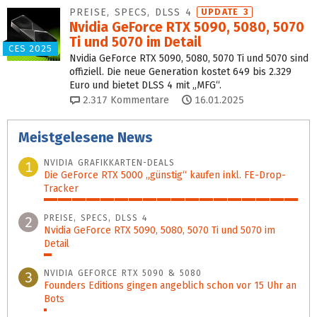
PREISE, SPECS, DLSS 4
UPDATE 3
Nvidia GeForce RTX 5090, 5080, 5070
Ti und 5070 im Detail
CES 2025
Nvidia GeForce RTX 5090, 5080, 5070 Ti und 5070 sind
offiziell. Die neue Generation kostet 649 bis 2.329
Euro und bietet DLSS 4 mit „MFG“.
2.317
Kommentare
16.01.2025
Meistgelesene News
NVIDIA GRAFIKKARTEN-DEALS
1
Die GeForce RTX 5000 „günstig“ kaufen inkl. FE-Drop-
Tracker
100%
PREISE, SPECS, DLSS 4
2
Nvidia GeForce RTX 5090, 5080, 5070 Ti und 5070 im
Detail
3%
NVIDIA GEFORCE RTX 5090 & 5080
3
Founders Editions gingen angeblich schon vor 15 Uhr an
Bots
1%