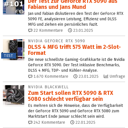
Der Test zur GeForce RTX 5090 aus
Fabians und Jans Mund
Jan und Fabian diskutieren den Test der GeForce RTX
5090 FE, analysieren Leistung, Effizienz und DLSS
MFG und ziehen ein persönliches Fazit.
22
Kommentare
23.01.2025
NVIDIA GEFORCE RTX 5090
DLSS 4 MFG trifft 575 Watt im 2-Slot-
Format
TEST
Die neue schnellste Gaming-Grafikkarte ist die Nvidia
GeForce RTX 5090. Der Test inklusive Benchmarks,
DLSS 4 MFG, TDP- und Kühler-Analyse.
1.670
Kommentare
23.01.2025
Umfrage
NVIDIA BLACKWELL
Zum Start sollen RTX 5090 & RTX
5080 schlecht verfügbar sein
Es mehren sich die Hinweise, dass die Verfügbarkeit
der GeForce RTX 5090 und GeForce RTX 5080 zum
Marktstart Ende Januar schlecht sein wird.
242
Kommentare
22.01.2025