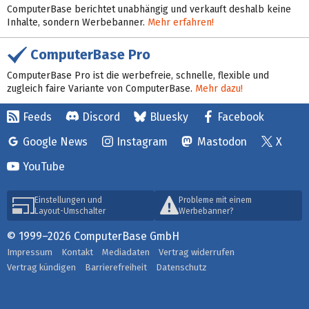
ComputerBase berichtet unabhängig und verkauft deshalb keine
Inhalte, sondern Werbebanner.
Mehr erfahren!
ComputerBase Pro
ComputerBase Pro ist die werbefreie, schnelle, flexible und
zugleich faire Variante von ComputerBase.
Mehr dazu!
Feeds
Discord
Bluesky
Facebook
Google News
Instagram
Mastodon
X
YouTube
Einstellungen und
Probleme mit einem
Layout-Umschalter
Werbebanner?
© 1999–2026 ComputerBase GmbH
Impressum
Kontakt
Mediadaten
Vertrag widerrufen
Vertrag kündigen
Barrierefreiheit
Datenschutz