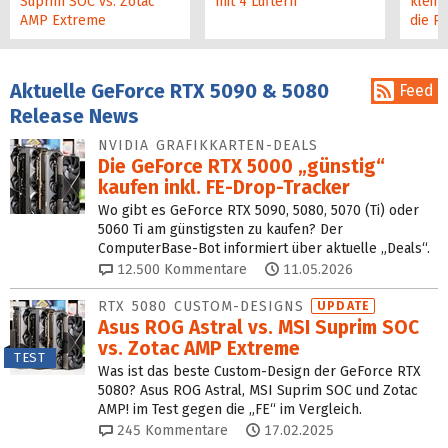
Suprim SOC vs. Zotac
mit 4 Lüftern
klein
AMP Extreme
die R
Aktuelle GeForce RTX 5090 & 5080
Feed
Release News
NVIDIA GRAFIKKARTEN-DEALS
Die GeForce RTX 5000 „günstig“
kaufen inkl. FE-Drop-Tracker
Wo gibt es GeForce RTX 5090, 5080, 5070 (Ti) oder
5060 Ti am günstigsten zu kaufen? Der
ComputerBase-Bot informiert über aktuelle „Deals“.
12.500
Kommentare
11.05.2026
RTX 5080 CUSTOM-DESIGNS
UPDATE
Asus ROG Astral vs. MSI Suprim SOC
vs. Zotac AMP Extreme
TEST
Was ist das beste Custom-Design der GeForce RTX
5080? Asus ROG Astral, MSI Suprim SOC und Zotac
AMP! im Test gegen die „FE“ im Vergleich.
245
Kommentare
17.02.2025