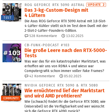
ROG GEFORCE RTX 5090 ASTRAL
UPDATE 2
Das 3-kg-Custom-Design mit
4 Lüftern
TEST
Die Asus ROG GeForce RTX 5090 Astral mit 3,8-Slot-
4-Lüfter-Kühler stellt sich im Test dem Duell mit der
2-Slot-2-Lüfter-Founders-Edition.
528
Kommentare
13.02.2025
CB-FUNK-PODCAST #103
Die große Leere nach den RTX-5000-
Tests
Was war das für ein katastrophaler Marktstart, was
erhoffen wir uns von RDNA 4 und wieso war
Computergrafik schon immer voller Fake Frames?
42
Kommentare
05.02.2025
NVIDIA GEFORCE RTX 5090 & RTX 5080
Wie ernüchternd lief der Marktstart
und wird AMD profitieren?
COMMUNITY
Wie (schwach) findet ihr die GeForce RTX 5080, wie
(miserabel) ist die Verfügbarkeit und wer wünscht
sich die GeForce RTX 4090 zurück?