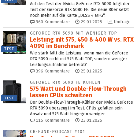
Auf den Test der Nvidia GeForce RTX 5090 folgt der
Test der GeForce RTX 5080 FE. Die neue 80er setzt
noch mehr auf die Karte „DLSS 4 MFG“.
960
Kommentare
29.01.2025
Umfrage
GEFORCE RTX 5090 MIT WENIGER TDP
Leistung mit 575, 450 & 400 W vs. RTX
4090 im Benchmark
TEST
Wie stark fällt die Leistung, wenn man die GeForce
RTX 5090 nicht mit 575 Watt TDP, sondern weniger
Leistungsaufnahme betreibt?
396
Kommentare
25.01.2025
GEFORCE RTX 5090 FE KÜHLEN
575 Watt und Double-Flow-Through
lassen CPUs schwitzen
TEST
Der Double-Flow-Through-Kühler der Nvidia GeForce
RTX 5090 überzeugt im Test. CPUs gefallen sein
Ansatz und 575 Watt hingegen weniger.
115
Kommentare
23.01.2025
CB-FUNK-PODCAST #101