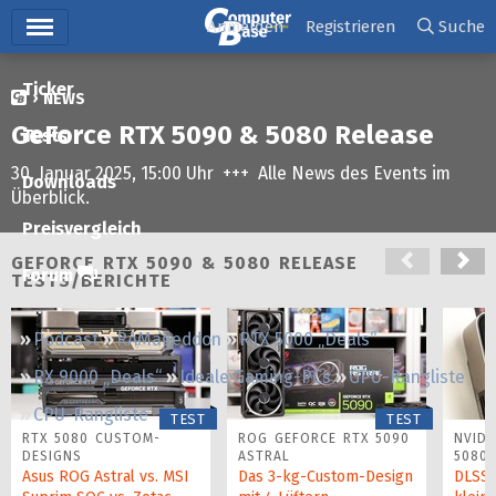
Hauptmenü
Anmelden
Registrieren
Suche
Ticker
NEWS
GeForce RTX 5090 & 5080 Release
Tests
30. Januar 2025, 15:00 Uhr +++ Alle News des Events im
Downloads
Überblick.
Preisvergleich
GEFORCE RTX 5090 & 5080 RELEASE
Forum
TESTS/BERICHTE
Podcast
RAMageddon
RTX 5000 „Deals“
RX 9000 „Deals“
Ideale Gaming-PCs
GPU-Rangliste
CPU-Rangliste
TEST
TEST
RTX 5080 CUSTOM-
ROG GEFORCE RTX 5090
NVIDI
DESIGNS
ASTRAL
5080
Asus ROG Astral vs. MSI
Das 3-kg-Custom-Design
DLSS 