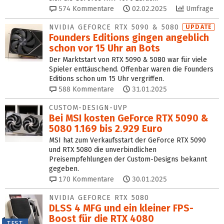
574
Kommentare
02.02.2025
Umfrage
NVIDIA GEFORCE RTX 5090 & 5080
UPDATE
Founders Editions gingen angeblich
schon vor 15 Uhr an Bots
Der Marktstart von RTX 5090 & 5080 war für viele
Spieler enttäuschend. Offenbar waren die Founders
Editions schon um 15 Uhr vergriffen.
588
Kommentare
31.01.2025
CUSTOM-DESIGN-UVP
Bei MSI kosten GeForce RTX 5090 &
5080 1.169 bis 2.929 Euro
MSI hat zum Verkaufsstart der GeForce RTX 5090
und RTX 5080 die unverbindlichen
Preisempfehlungen der Custom-Designs bekannt
gegeben.
170
Kommentare
30.01.2025
NVIDIA GEFORCE RTX 5080
DLSS 4 MFG und ein kleiner FPS-
Boost für die RTX 4080
TEST