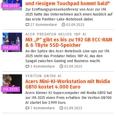
und riesigem Touchpad kommt bald*
IFA 2025
Zur Eröffnungspressekonferenz von Acer zur IFA
2025 hatte das Unternehmen auch einen Ausblick auf
das erste Panther-Lake-Notebook dabei.
27
Kommentare
03.09.2025
ACER PREDATOR HELIOS 18P AI
Mit „P“ gibt es bis zu 192 GB ECC-RAM
& 6 TByte SSD-Speicher
IFA 2025
An der Spitze des Acer-Notebook-Line-ups zur IFA
2025 steht das Predator Helios 18P AI, das den
Spagat zwischen Gaming und Business macht.
3
Kommentare
03.09.2025
VERITON GN100 AI
Acers Mini-KI-Workstation mit Nvidia
GB10 kostet 4.000 Euro
IFA 2025
Acers kleiner KI-Supercomputer mit Nvidia GB10 hat
zur IFA 2025 einen Preis erhalten: Die Veriton GN100
AI startet bei 3.999 Euro.
7
Kommentare
03.09.2025