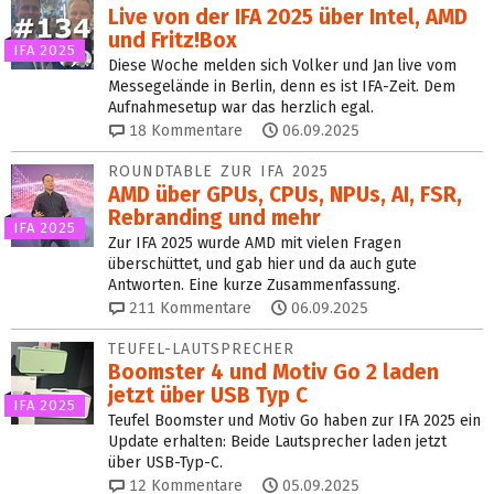
Live von der IFA 2025 über Intel, AMD
und Fritz!Box
IFA 2025
Diese Woche melden sich Volker und Jan live vom
Messegelände in Berlin, denn es ist IFA-Zeit. Dem
Aufnahmesetup war das herzlich egal.
18
Kommentare
06.09.2025
ROUNDTABLE ZUR IFA 2025
AMD über GPUs, CPUs, NPUs, AI, FSR,
Rebranding und mehr
IFA 2025
Zur IFA 2025 wurde AMD mit vielen Fragen
überschüttet, und gab hier und da auch gute
Antworten. Eine kurze Zusammenfassung.
211
Kommentare
06.09.2025
TEUFEL-LAUTSPRECHER
Boomster 4 und Motiv Go 2 laden
jetzt über USB Typ C
IFA 2025
Teufel Boomster und Motiv Go haben zur IFA 2025 ein
Update erhalten: Beide Lautsprecher laden jetzt
über USB‑Typ‑C.
12
Kommentare
05.09.2025