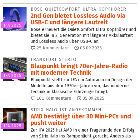
BOSE QUIETCOMFORT ULTRA KOPFHÖRER
2nd Gen bietet Lossless Audio via
USB-C und längere Laufzeit
IFA 2025
Bose erneuert die QuietComfort Ultra Kopfhörer und
bietet sie in 2. Generation mit längerer Akkulaufzeit
und Lossless Audio über USB-C an.
25
Kommentare
05.09.2025
FRANKFURT STEREO
Blaupunkt bringt 70er-Jahre-Radio
mit moderner Technik
IFA 2025
Blaupunkt stellt zur IFA ein Autoradio im Design der
Modelle aus den 1970er-Jahren vor, das moderne
Technik in klassische Fahrzeuge bringt.
161
Kommentare
05.09.2025
STRIX HALO IST ANGEKOMMEN
AMD bestätigt über 30 Mini-PCs und
pusht weiter
IFA 2025
Zur IFA 2025 hat AMD in einer Fragerunde den Erfolg
von Strix Halo ins Rampenlicht gerückt. Anders als