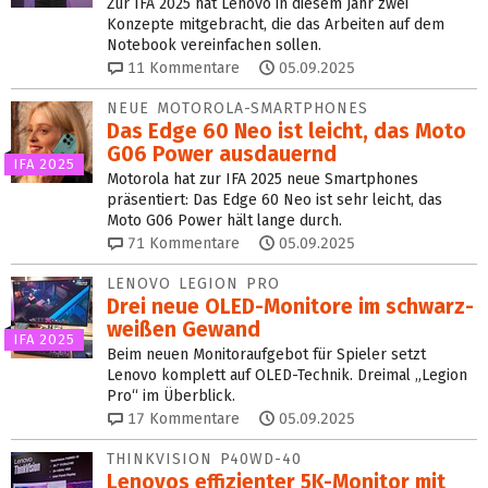
Zur IFA 2025 hat Lenovo in diesem Jahr zwei
Konzepte mitgebracht, die das Arbeiten auf dem
Notebook vereinfachen sollen.
11
Kommentare
05.09.2025
NEUE MOTOROLA-SMARTPHONES
Das Edge 60 Neo ist leicht, das Moto
G06 Power ausdauernd
IFA 2025
Motorola hat zur IFA 2025 neue Smartphones
präsentiert: Das Edge 60 Neo ist sehr leicht, das
Moto G06 Power hält lange durch.
71
Kommentare
05.09.2025
LENOVO LEGION PRO
Drei neue OLED-Monitore im schwarz-
weißen Gewand
IFA 2025
Beim neuen Monitoraufgebot für Spieler setzt
Lenovo komplett auf OLED-Technik. Dreimal „Legion
Pro“ im Überblick.
17
Kommentare
05.09.2025
THINKVISION P40WD-40
Lenovos effizienter 5K-Monitor mit