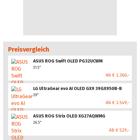
Preisvergleich
ASUS ROG Swift OLED PG32UCWM
31.5"
Ab € 1.360,-
LG UltraGear evo AI OLED GX9 39GX950B-B
39"
Ab € 1.549,-
ASUS ROG Strix OLED XG27AQWMG
26.5"
Ab € 529,-