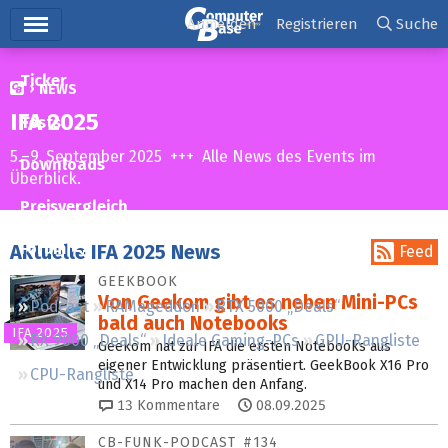
Hauptmenü
Anmelden
Registrieren
Suche
Ticker
NEWS
IFA 2025
Tests
5.–9. September 2025 +++ Alle News des Events im
Downloads
Überblick.
Preisvergleich
Forum
Aktuelle IFA 2025 News
Feed
GEEKBOOK
Von Geekom gibt es neben Mini-PCs
Podcast
RAMageddon
RTX 5000 „Deals“
bald auch Notebooks
IFA 2025
RX 9000 „Deals“
Ideale Gaming-PCs
GPU-Rangliste
Geekom hat zur IFA die ersten Notebooks aus
eigener Entwicklung präsentiert. GeekBook X16 Pro
CPU-Rangliste
und X14 Pro machen den Anfang.
13
Kommentare
08.09.2025
CB-FUNK-PODCAST #134