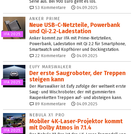
Serie aus. Bei 900 Euro geht es los.
53
Kommentare
04.09.2025
ANKER PRIME
Neue USB-C-Netzteile, Power­bank
und Qi-2.2-Ladestation
IFA 2025
Anker kommt zur IFA mit Prime-Netzteilen,
Powerbank, Ladestation mit Qi 2.2 für Smartphone,
Smartwatch und Kopfhörer und Dockingstation.
22
Kommentare
04.09.2025
EUFY MARSWALKER
Der erste Saugroboter, der Treppen
steigen kann
IFA 2025
Der Marswalker ist Eufy zufolge der weltweit erste
Saug- und Wischroboter, der mit gummierten
Raupenketten Treppen auf- und absteigen kann.
89
Kommentare
04.09.2025
NEBULA X1 PRO
Mobiler 4K-Laser-Projektor kommt
mit Dolby Atmos in 7.1.4
IFA 2025