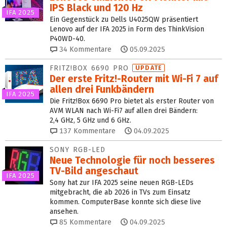
IPS Black und 120 Hz
IFA 2025
Ein Gegenstück zu Dells U4025QW präsentiert
Lenovo auf der IFA 2025 in Form des ThinkVision
P40WD-40.
34
Kommentare
05.09.2025
FRITZ!BOX 6690 PRO
UPDATE
Der erste Fritz!-Router mit Wi-Fi 7 auf
allen drei Funkbändern
IFA 2025
Die Fritz!Box 6690 Pro bietet als erster Router von
AVM WLAN nach Wi-Fi7 auf allen drei Bändern:
2,4 GHz, 5 GHz und 6 GHz.
137
Kommentare
04.09.2025
SONY RGB-LED
Neue Technologie für noch besseres
TV-Bild angeschaut
IFA 2025
Sony hat zur IFA 2025 seine neuen RGB-LEDs
mitgebracht, die ab 2026 in TVs zum Einsatz
kommen. ComputerBase konnte sich diese live
ansehen.
85
Kommentare
04.09.2025