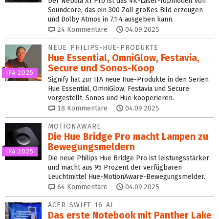
Der Nebula X1 Pro ist das 4K-Laser-Topmodell von
Soundcore, das ein 300 Zoll großes Bild erzeugen
und Dolby Atmos in 7.1.4 ausgeben kann.
24
Kommentare
04.09.2025
NEUE PHILIPS-HUE-PRODUKTE
Hue Essential, OmniGlow, Festavia,
Secure und Sonos-Koop
IFA 2025
Signify hat zur IFA neue Hue-Produkte in den Serien
Hue Essential, OmniGlow, Festavia und Secure
vorgestellt. Sonos und Hue kooperieren.
18
Kommentare
04.09.2025
MOTIONAWARE
Die Hue Bridge Pro macht Lampen zu
Bewegungsmeldern
IFA 2025
Die neue Philips Hue Bridge Pro ist leistungsstärker
und macht aus 95 Prozent der verfügbaren
Leuchtmittel Hue-MotionAware-Bewegungsmelder.
64
Kommentare
04.09.2025
ACER SWIFT 16 AI
Das erste Notebook mit Panther Lake