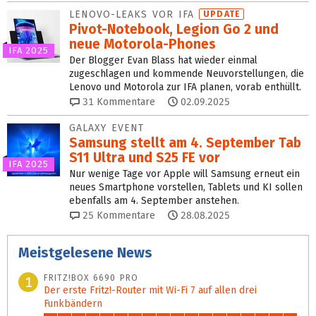
LENOVO-LEAKS VOR IFA
UPDATE
Pivot-Notebook, Legion Go 2 und
neue Motorola-Phones
IFA 2025
Der Blogger Evan Blass hat wieder einmal
zugeschlagen und kommende Neuvorstellungen, die
Lenovo und Motorola zur IFA planen, vorab enthüllt.
31
Kommentare
02.09.2025
GALAXY EVENT
Samsung stellt am 4. September Tab
S11 Ultra und S25 FE vor
IFA 2025
Nur wenige Tage vor Apple will Samsung erneut ein
neues Smartphone vorstellen, Tablets und KI sollen
ebenfalls am 4. September anstehen.
25
Kommentare
28.08.2025
Meistgelesene News
FRITZ!BOX 6690 PRO
1
Der erste Fritz!-Router mit Wi-Fi 7 auf allen drei
Funkbändern