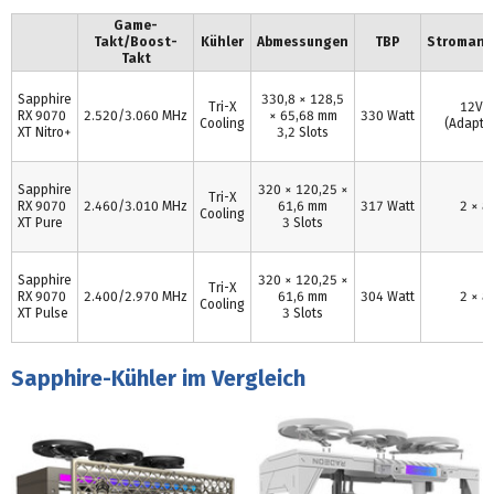
Game-
Takt/Boost-
Kühler
Abmessungen
TBP
Stromans
Takt
Sapphire
330,8 × 128,5
Tri-X
12V-
RX 9070
2.520/3.060 MHz
× 65,68 mm
330 Watt
Cooling
(Adapte
XT Nitro+
3,2 Slots
Sapphire
320 × 120,25 ×
Tri-X
RX 9070
2.460/3.010 MHz
61,6 mm
317 Watt
2 × 8 
Cooling
XT Pure
3 Slots
Sapphire
320 × 120,25 ×
Tri-X
RX 9070
2.400/2.970 MHz
61,6 mm
304 Watt
2 × 8 
Cooling
XT Pulse
3 Slots
Sapphire-Kühler im Vergleich