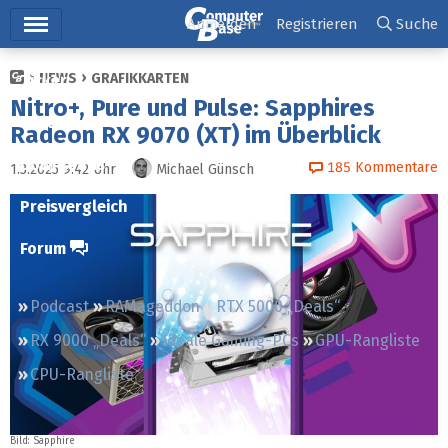
Hauptmenü
Anmelden
Registrieren
Suche
NEWS
GRAFIKKARTEN
Ticker
Nitro+, Pure und Pulse: Sapphires
Tests
Radeon RX 9070 (XT) im Überblick
Downloads
185
Kommentare
1.3.2025 9:42
Uhr
Michael Günsch
Preisvergleich
Forum
Podcast
RAMageddon
RTX 5000 „Deals“
RX 9000 „Deals“
Ideale Gaming-PCs
GPU-Rangliste
CPU-Rangliste
Bild: Sapphire