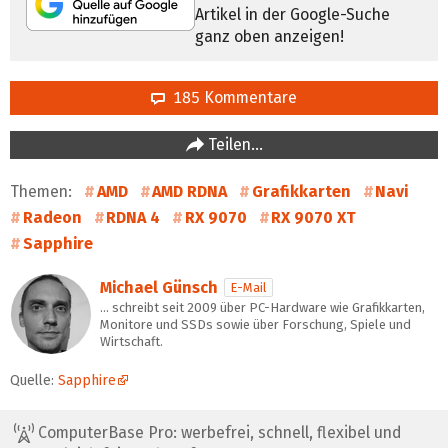
Artikel in der Google-Suche
ganz oben anzeigen!
185 Kommentare
Teilen…
Themen:
AMD
AMD RDNA
Grafikkarten
Navi
Radeon
RDNA 4
RX 9070
RX 9070 XT
Sapphire
Michael Günsch
E-Mail
… schreibt seit 2009 über PC-Hardware wie Grafikkarten,
Monitore und SSDs sowie über Forschung, Spiele und
Wirtschaft.
Quelle:
Sapphire
ComputerBase Pro: werbefrei, schnell, flexibel und