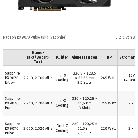
Radeon RX 9070 Pulse (Bild: Sapphire)
Bild
1
von 8
R
Game-
Takt/Boost-
Kühler
Abmessungen
TBP
Stromans
Takt
Sapphire
330,8 × 128,5
Tri-X
12V-
RX 9070
2.210/2.700 MHz
× 65,68 mm
245 Watt
Cooling
(Adapte
Nitro+
3,2 Slots
Sapphire
320 × 120,25 ×
Tri-X
RX 9070
2.210/2.700 MHz
61,6 mm
245 Watt
2 × 8 
Cooling
Pure
3 Slots
Sapphire
280 × 120,25 ×
Dual-X
RX 9070
2.070/2.520 MHz
51,5 mm
220 Watt
2 × 8 
Cooling
Pulse
2,5 Slots