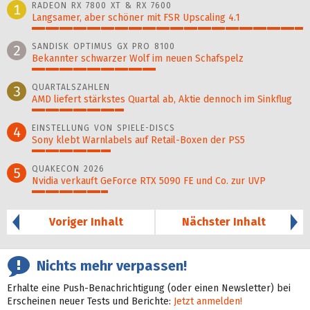
RADEON RX 7800 XT & RX 7600
1
Langsamer, aber schöner mit FSR Upscaling 4.1
100%
SANDISK OPTIMUS GX PRO 8100
2
Bekannter schwarzer Wolf im neuen Schafspelz
46%
QUARTALSZAHLEN
3
AMD liefert stärkstes Quartal ab, Aktie dennoch im Sinkflug
34%
EINSTELLUNG VON SPIELE-DISCS
4
Sony klebt Warnlabels auf Retail-Boxen der PS5
29%
QUAKECON 2026
5
Nvidia verkauft GeForce RTX 5090 FE und Co. zur UVP
28%
Voriger Inhalt
Nächster Inhalt
Nichts mehr verpassen!
Erhalte eine Push-Benachrichtigung (oder einen Newsletter) bei
Erscheinen neuer Tests und Berichte:
Jetzt anmelden!