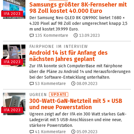
Samsungs größter 8K-Fernseher mit
98 Zoll kostet 40.000 Euro
IFA 2023
Der Samsung Neo QLED 8K QN990C bietet 7.680 ×
4.320 Pixel auf 98 Zoll oder umgerechnet knapp 2,5
m und kostet 39.999 Euro.
135
Kommentare
13.09.2023
FAIRPHONE IM INTERVIEW
Android 14 ist für Anfang des
nächsten Jahres geplant
IFA 2023
Zur IFA konnte sich ComputerBase mit Fairphone
über die Pläne zu Android 14 und Herausforderungen
bei der Software-Entwicklung unterhalten.
53
Kommentare
08.09.2023
UGREEN
UPDATE
300-Watt-GaN-Netzteil mit 5 × USB
und neue Powerstation
IFA 2023
Ugreen zeigt auf der IFA ein 300 Watt starkes GaN-
Ladegerät mit 5 USB-Anschlüssen und eine neue,
stärkere Powerstation.
41
Kommentare
05.09.2023