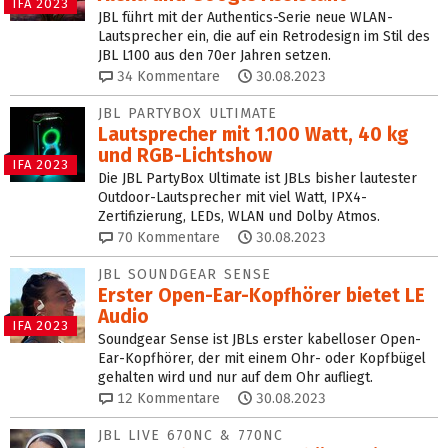
IFA 2023
JBL führt mit der Authentics-Serie neue WLAN-
Lautsprecher ein, die auf ein Retrodesign im Stil des
JBL L100 aus den 70er Jahren setzen.
34
Kommentare
30.08.2023
JBL PARTYBOX ULTIMATE
Lautsprecher mit 1.100 Watt, 40 kg
und RGB-Lichtshow
IFA 2023
Die JBL PartyBox Ultimate ist JBLs bisher lautester
Outdoor-Lautsprecher mit viel Watt, IPX4-
Zertifizierung, LEDs, WLAN und Dolby Atmos.
70
Kommentare
30.08.2023
JBL SOUNDGEAR SENSE
Erster Open-Ear-Kopfhörer bietet LE
Audio
IFA 2023
Soundgear Sense ist JBLs erster kabelloser Open-
Ear-Kopfhörer, der mit einem Ohr- oder Kopfbügel
gehalten wird und nur auf dem Ohr aufliegt.
12
Kommentare
30.08.2023
JBL LIVE 670NC & 770NC