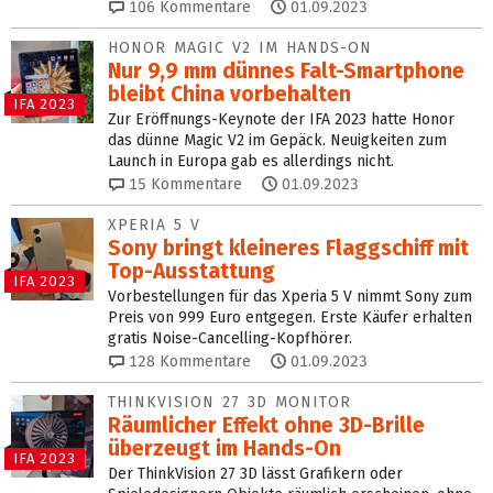
106
Kommentare
01.09.2023
HONOR MAGIC V2 IM HANDS-ON
Nur 9,9 mm dünnes Falt-Smartphone
bleibt China vorbehalten
IFA 2023
Zur Eröffnungs-Keynote der IFA 2023 hatte Honor
das dünne Magic V2 im Gepäck. Neuigkeiten zum
Launch in Europa gab es allerdings nicht.
15
Kommentare
01.09.2023
XPERIA 5 V
Sony bringt kleineres Flagg­schiff mit
Top-Ausstattung
IFA 2023
Vorbestellungen für das Xperia 5 V nimmt Sony zum
Preis von 999 Euro entgegen. Erste Käufer erhalten
gratis Noise-Cancelling-Kopfhörer.
128
Kommentare
01.09.2023
THINKVISION 27 3D MONITOR
Räumlicher Effekt ohne 3D-Brille
überzeugt im Hands-On
IFA 2023
Der ThinkVision 27 3D lässt Grafikern oder