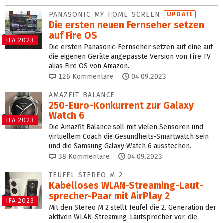
PANASONIC MY HOME SCREEN
UPDATE
Die ersten neuen Fernseher setzen
auf Fire OS
IFA 2023
Die ersten Panasonic-Fernseher setzen auf eine auf
die eigenen Geräte angepasste Version von Fire TV
alias Fire OS von Amazon.
126
Kommentare
04.09.2023
AMAZFIT BALANCE
250-Euro-Konkurrent zur Galaxy
Watch 6
IFA 2023
Die Amazfit Balance soll mit vielen Sensoren und
virtuellem Coach die Gesundheits-Smartwatch sein
und die Samsung Galaxy Watch 6 ausstechen.
38
Kommentare
04.09.2023
TEUFEL STEREO M 2
Kabelloses WLAN-Streaming-Laut­
sprecher-Paar mit AirPlay 2
IFA 2023
Mit den Stereo M 2 stellt Teufel die 2. Generation der
aktiven WLAN-Streaming-Lautsprecher vor, die