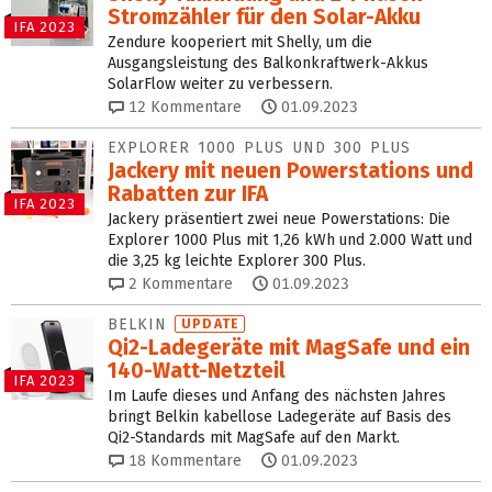
Stromzähler für den Solar-Akku
IFA 2023
Zendure kooperiert mit Shelly, um die
Ausgangsleistung des Balkonkraftwerk-Akkus
SolarFlow weiter zu verbessern.
12
Kommentare
01.09.2023
EXPLORER 1000 PLUS UND 300 PLUS
Jackery mit neuen Power­stations und
Rabatten zur IFA
IFA 2023
Jackery präsentiert zwei neue Powerstations: Die
Explorer 1000 Plus mit 1,26 kWh und 2.000 Watt und
die 3,25 kg leichte Explorer 300 Plus.
2
Kommentare
01.09.2023
BELKIN
UPDATE
Qi2-Ladegeräte mit MagSafe und ein
140-Watt-Netzteil
IFA 2023
Im Laufe dieses und Anfang des nächsten Jahres
bringt Belkin kabellose Ladegeräte auf Basis des
Qi2-Standards mit MagSafe auf den Markt.
18
Kommentare
01.09.2023