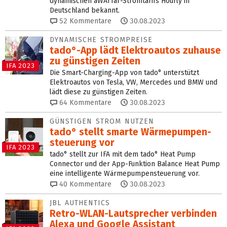
dynamischen aWATTar-Stromtarifs Hourly in
Deutschland bekannt.
52
Kommentare
30.08.2023
DYNAMISCHE STROMPREISE
tado°-App lädt Elektroautos zuhause
zu günstigen Zeiten
IFA 2023
Die Smart-Charging-App von tado° unterstützt
Elektroautos von Tesla, VW, Mercedes und BMW und
lädt diese zu günstigen Zeiten.
64
Kommentare
30.08.2023
GÜNSTIGEN STROM NUTZEN
tado° stellt smarte Wärme­pumpen­
steuerung vor
IFA 2023
tado° stellt zur IFA mit dem tado° Heat Pump
Connector und der App-Funktion Balance Heat Pump
eine intelligente Wärmepumpensteuerung vor.
40
Kommentare
30.08.2023
JBL AUTHENTICS
Retro-WLAN-Lautsprecher verbinden
Alexa und Google Assistant