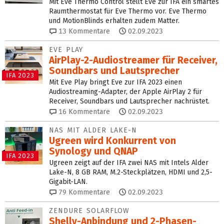
Mit Eve Thermo Control stellt Eve zur IFA ein smartes
Raumthermostat für Eve Thermo vor. Eve Thermo
und MotionBlinds erhalten zudem Matter.
13
Kommentare
02.09.2023
EVE PLAY
AirPlay-2-Audiostreamer für Receiver,
Soundbars und Lautsprecher
IFA 2023
Mit Eve Play bringt Eve zur IFA 2023 einen
Audiostreaming-Adapter, der Apple AirPlay 2 für
Receiver, Soundbars und Lautsprecher nachrüstet.
16
Kommentare
02.09.2023
NAS MIT ALDER LAKE-N
Ugreen wird Konkurrent von
Synology und QNAP
IFA 2023
Ugreen zeigt auf der IFA zwei NAS mit Intels Alder
Lake-N, 8 GB RAM, M.2-Steckplätzen, HDMI und 2,5-
Gigabit-LAN.
79
Kommentare
02.09.2023
ZENDURE SOLARFLOW
Shelly-Anbindung und 2-Phasen-