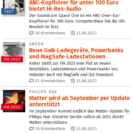
ANC-Kopfhörer für unter 100 Euro
bietet Hi-Res-Audio
TEST
Der Soundcore Space One ist ein ANC-Over-Ear-
Kopfhörer für 100 Euro. ComputerBase hat die IFA-
Neuheit im Test.
28
Kommentare
31.08.2023
ANKER
Neue GaN-Ladegeräte, Powerbanks
und MagSafe-Ladestationen
IFA 2023
Anker stellt zur IFA 2023 eine Flut an neuen
Netzteilen, Ladestationen und Powerbanks vor,
mitunter auch mit MagSafe und Qi2-Standard.
25
Kommentare
31.08.2023
PHILIPS HUE
Matter wird ab September per Update
unterstützt
IFA 2023
Im September kommt endlich das Matter-Update für
Philips Hue. Einzelne Geräte sollen ab 2024 direkt
Matter unterstützen.
19
Kommentare
31.08.2023