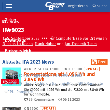
Hauptmenü
Anmelden
Registrieren
Suche
Ticker
NEWS
IFA 2023
Tests
1.–5. September 2023 +++ Für ComputerBase vor Ort waren
Downloads
Nicolas La Rocco
,
Frank Hüber
und
Jan-Frederik Timm
.
Preisvergleich
Forum
Aktuelle IFA 2023 News
Feed
ANKER SOLIX C1000 UND F3800
UPDATE
Power­stations mit 1.056 Wh und
Podcast
RAMageddon
RTX 5000 „Deals“
3.840 Wh
IFA 2023
RX 9000 „Deals“
Ideale Gaming-PCs
GPU-Rangliste
Anker zeigt zur IFA 2023 zwei neue Powerstations:
Die C1000 mit 1.056 Wh und die F3800 mit 3.840 Wh
CPU-Rangliste
für Wohnmobile.
39
Kommentare
06.11.2023
QN990C
UPDATE