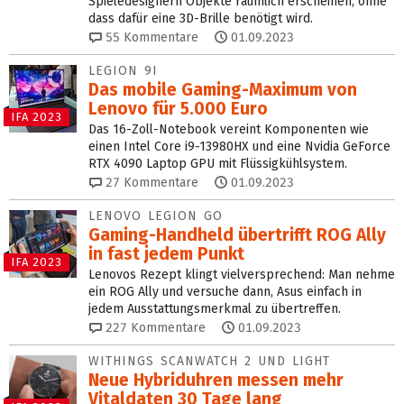
Spieledesignern Objekte räumlich erscheinen, ohne
dass dafür eine 3D-Brille benötigt wird.
55
Kommentare
01.09.2023
LEGION 9I
Das mobile Gaming-Maximum von
Lenovo für 5.000 Euro
IFA 2023
Das 16-Zoll-Notebook vereint Komponenten wie
einen Intel Core i9-13980HX und eine Nvidia GeForce
RTX 4090 Laptop GPU mit Flüssigkühlsystem.
27
Kommentare
01.09.2023
LENOVO LEGION GO
Gaming-Handheld übertrifft ROG Ally
in fast jedem Punkt
IFA 2023
Lenovos Rezept klingt vielversprechend: Man nehme
ein ROG Ally und versuche dann, Asus einfach in
jedem Ausstattungsmerkmal zu übertreffen.
227
Kommentare
01.09.2023
WITHINGS SCANWATCH 2 UND LIGHT
Neue Hybriduhren messen mehr
Vitaldaten 30 Tage lang