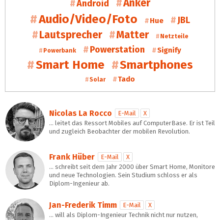
Anker
Android
Audio/Video/Foto
JBL
Hue
Lautsprecher
Matter
Netzteile
Powerstation
Signify
Powerbank
Smart Home
Smartphones
Tado
Solar
Nicolas La Rocco
E-Mail
X
… leitet das Ressort Mobiles auf ComputerBase. Er ist Teil
und zugleich Beobachter der mobilen Revolution.
Frank Hüber
E-Mail
X
… schreibt seit dem Jahr 2000 über Smart Home, Monitore
und neue Technologien. Sein Studium schloss er als
Diplom-Ingenieur ab.
Jan-Frederik Timm
E-Mail
X
… will als Diplom-Ingenieur Technik nicht nur nutzen,