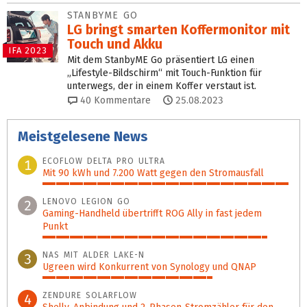
STANBYME GO
LG bringt smarten Koffermonitor mit
Touch und Akku
IFA 2023
Mit dem StanbyME Go präsentiert LG einen
„Lifestyle-Bildschirm“ mit Touch-Funktion für
unterwegs, der in einem Koffer verstaut ist.
40
Kommentare
25.08.2023
Meistgelesene News
ECOFLOW DELTA PRO ULTRA
1
Mit 90 kWh und 7.200 Watt gegen den Stromausfall
100%
LENOVO LEGION GO
2
Gaming-Handheld übertrifft ROG Ally in fast jedem
Punkt
91%
NAS MIT ALDER LAKE-N
3
Ugreen wird Konkurrent von Synology und QNAP
69%
ZENDURE SOLARFLOW
4