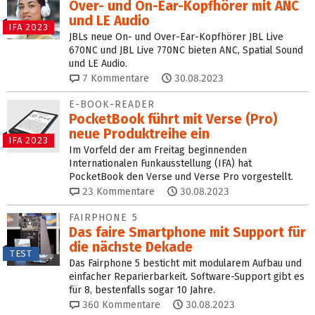
Over- und On-Ear-Kopfhörer mit ANC
und LE Audio
IFA 2023
JBLs neue On- und Over-Ear-Kopfhörer JBL Live
670NC und JBL Live 770NC bieten ANC, Spatial Sound
und LE Audio.
7
Kommentare
30.08.2023
E-BOOK-READER
PocketBook führt mit Verse (Pro)
neue Produktreihe ein
IFA 2023
Im Vorfeld der am Freitag beginnenden
Internationalen Funkausstellung (IFA) hat
PocketBook den Verse und Verse Pro vorgestellt.
23
Kommentare
30.08.2023
FAIRPHONE 5
Das faire Smartphone mit Support für
die nächste Dekade
TEST
Das Fairphone 5 besticht mit modularem Aufbau und
einfacher Reparierbarkeit. Software-Support gibt es
für 8, bestenfalls sogar 10 Jahre.
360
Kommentare
30.08.2023