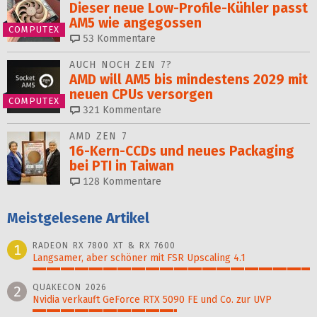
Dieser neue Low-Profile-Kühler passt
AM5 wie angegossen
COMPUTEX
53
Kommentare
AUCH NOCH ZEN 7?
AMD will AM5 bis mindestens 2029 mit
neuen CPUs versorgen
COMPUTEX
321
Kommentare
AMD ZEN 7
16-Kern-CCDs und neues Packaging
bei PTI in Taiwan
128
Kommentare
Meistgelesene Artikel
RADEON RX 7800 XT & RX 7600
1
Langsamer, aber schöner mit FSR Upscaling 4.1
100%
QUAKECON 2026
2
Nvidia verkauft GeForce RTX 5090 FE und Co. zur UVP
52%