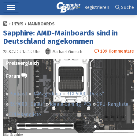
Hauptmenü
Anmelden
Registrieren
Suche
NEWS
MAINBOARDS
Ticker
Sapphire: AMD-Mainboards sind in
Tests
Deutschland angekommen
Downloads
109
Kommentare
28.8.2025 18:35
Uhr
Michael Günsch
Preisvergleich
Forum
Podcast
RAMageddon
RTX 5000 „Deals“
RX 9000 „Deals“
Ideale Gaming-PCs
GPU-Rangliste
CPU-Rangliste
Bild: Sapphire