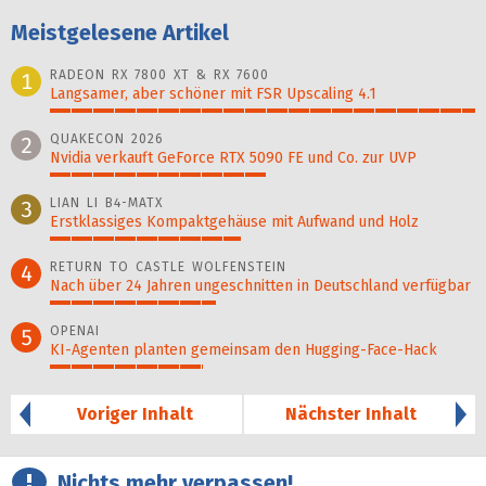
Meistgelesene Artikel
RADEON RX 7800 XT & RX 7600
1
Langsamer, aber schöner mit FSR Upscaling 4.1
100%
QUAKECON 2026
2
Nvidia verkauft GeForce RTX 5090 FE und Co. zur UVP
51%
LIAN LI B4-MATX
3
Erstklassiges Kompaktgehäuse mit Aufwand und Holz
45%
RETURN TO CASTLE WOLFENSTEIN
4
Nach über 24 Jahren ungeschnitten in Deutschland verfügbar
39%
OPENAI
5
KI-Agenten planten gemein­sam den Hugging-Face-Hack
36%
Voriger Inhalt
Nächster Inhalt
Nichts mehr verpassen!