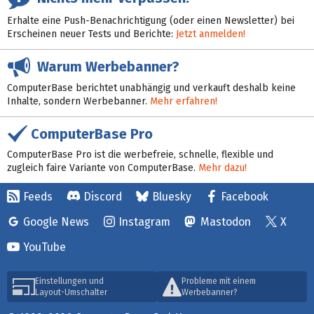
Erhalte eine Push-Benachrichtigung (oder einen Newsletter) bei
Erscheinen neuer Tests und Berichte:
Jetzt anmelden!
Warum Werbebanner?
ComputerBase berichtet unabhängig und verkauft deshalb keine
Inhalte, sondern Werbebanner.
Mehr erfahren!
ComputerBase Pro
ComputerBase Pro ist die werbefreie, schnelle, flexible und
zugleich faire Variante von ComputerBase.
Mehr dazu!
Feeds
Discord
Bluesky
Facebook
Google News
Instagram
Mastodon
X
YouTube
Einstellungen und
Probleme mit einem
Layout-Umschalter
Werbebanner?