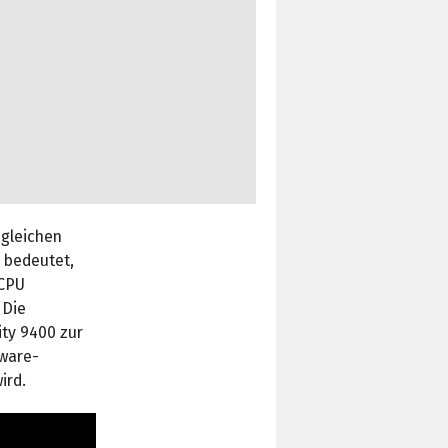
 gleichen
 bedeutet,
 CPU
 Die
ity 9400 zur
dware-
ird.