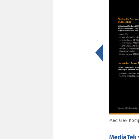
<
MediaTek Kompa
MediaTek 