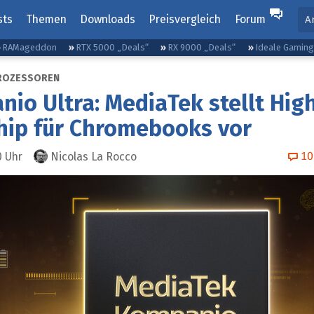
sts
Themen
Downloads
Preisvergleich
Forum
A
RAMageddon
RTX 5000 „Deals“
RX 9000 „Deals“
Ideale Gamin
ROZESSOREN
io Ultra: MediaTek stellt Hig
hip für Chromebooks vor
10
0
Uhr
Nicolas La Rocco