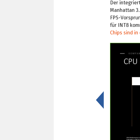
Der integrie
Manhattan 3.0
FPS-Vorsprun
für INT8 komm
Chips sind i
<