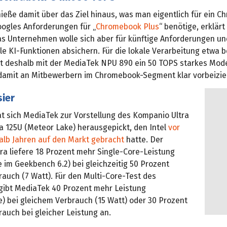
ieße damit über das Ziel hinaus, was man eigentlich für ein 
oogles Anforderungen für „
Chromebook Plus
“ benötige, erklärt
Das Unternehmen wolle sich aber für künftige Anforderungen un
e KI-Funktionen absichern. Für die lokale Verarbeitung etwa 
 deshalb mit der MediaTek NPU 890 ein 50 TOPS starkes Mode
 damit an Mitbewerbern im Chromebook-Segment klar vorbeizie
sier
at sich MediaTek zur Vorstellung des Kompanio Ultra
a 125U (Meteor Lake) herausgepickt, den Intel
vor
alb Jahren auf den Markt gebracht
hatte. Der
ra liefere 18 Prozent mehr Single-Core-Leistung
 im Geekbench 6.2) bei gleichzeitig 50 Prozent
auch (7 Watt). Für den Multi-Core-Test des
ibt MediaTek 40 Prozent mehr Leistung
e) bei gleichem Verbrauch (15 Watt) oder 30 Prozent
auch bei gleicher Leistung an.