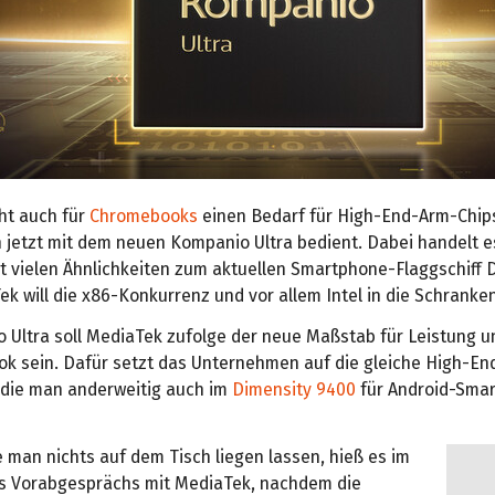
ht auch für
Chromebooks
einen Bedarf für High-End-Arm-Chip
jetzt mit dem neuen Kompanio Ultra bedient. Dabei handelt e
it vielen Ähnlichkeiten zum aktuellen Smartphone-Flaggschiff 
k will die x86-Konkurrenz und vor allem Intel in die Schranke
 Ultra soll MediaTek zufolge der neue Maßstab für Leistung un
k sein. Dafür setzt das Unternehmen auf die gleiche High-En
 die man anderweitig auch im
Dimensity 9400
für Android-Sma
 man nichts auf dem Tisch liegen lassen, hieß es im
 Vorabgesprächs mit MediaTek, nachdem die