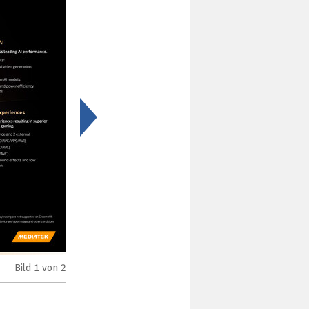
>
Bild
1
von 2
MediaTek Kompanio Ultra im Überblick (Bild: MediaTek)