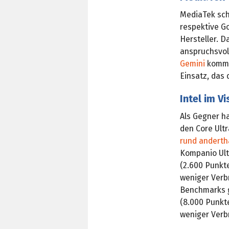
MediaTek sch
respektive G
Hersteller. 
anspruchsvoll
Gemini
kommt
Einsatz, das
Intel im Vi
Als Gegner h
den Core Ultr
rund anderth
Kompanio Ult
(2.600 Punkte
weniger Verbr
Benchmarks g
(8.000 Punkt
weniger Verbr