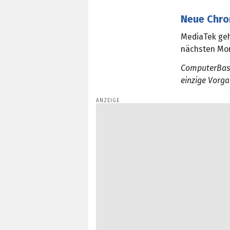
Neue Chro
MediaTek geh
nächsten Mon
ComputerBase
einzige Vorga