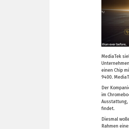
MediaTek sie
Unternehmen 
einen Chip m
9400. MediaTe
Der Kompanio
im Chromeboo
Ausstattung,
findet.
Diesmal wolle
Rahmen eines