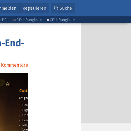
nmelden
Registrieren
Suche
g-PCs
GPU-Rangliste
CPU-Rangliste
h-End-
Kommentare