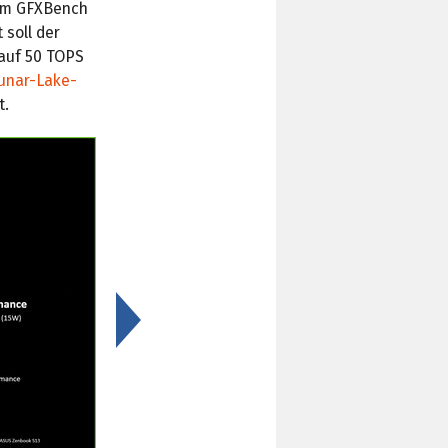
 im GFXBench
 soll der
auf 50 TOPS
unar-Lake-
t.
>