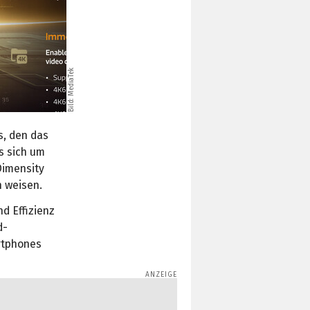
Bild: MediaTek
s, den das
s sich um
Dimensity
n weisen.
d Effizienz
d-
rtphones