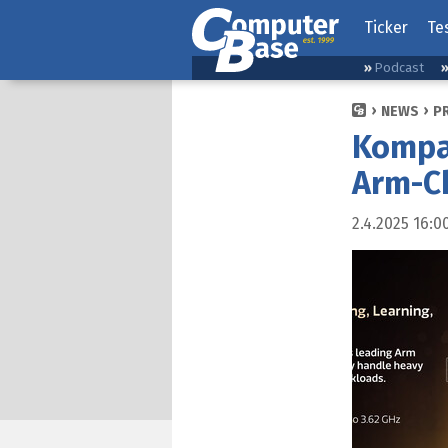
Ticker
Te
Podcast
NEWS
P
Kompan
Arm-C
2.4.2025 16:0