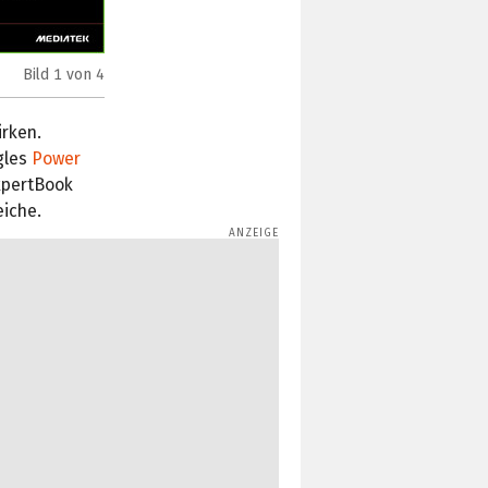
Bild
1
von 4
GPU-Leistung im Vergleich mit Intel Core Ultra 5 125U (
irken.
gles
Power
xpertBook
eiche.