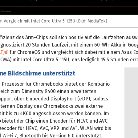
 Vergleich mit Intel Core Ultra 5 125U (Bild: MediaTek)
fizienz des Arm-Chips soll sich positiv auf die Laufzeiten ausw
gnostiziert 20 Stunden Laufzeit mit einem 60-Wh-Akku in Goo
LT)
für ChromeOS und vergleicht sich dabei mit einem Asus E
MA) mit Intel Core Ultra 5 115U, das lediglich 15,5 Stunden err
ne Bildschirme unterstützt
s Prozessor für Chromebooks bietet der Kompanio
gleich zum Dimensity 9400 einen erweiterten
upport über Embedded DisplayPort (eDP), sodass
ternen Display des Chromebooks zwei externe
mit bis zu 4K60 angeschlossen werden können. Im
o bietet der Chip einen Encoder für HEVC und AVC
Decoder für HEVC, AVC, VP9 und AV1. WLAN wird bis
Wi-Fi 7, Bluetooth bis Version 6.0 unterstützt.