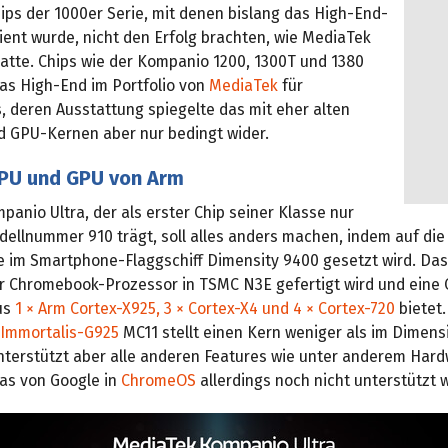
ps der 1000er Serie, mit denen bislang das High-End-
ent wurde, nicht den Erfolg brachten, wie MediaTek
hatte. Chips wie der Kompanio 1200, 1300T und 1380
das High-End im Portfolio von
MediaTek
für
 deren Ausstattung spiegelte das mit eher alten
 GPU-Kernen aber nur bedingt wider.
CPU und GPU von Arm
anio Ultra, der als erster Chip seiner Klasse nur
dellnummer 910 trägt, soll alles anders machen, indem auf die
e im Smartphone-Flaggschiff Dimensity 9400 gesetzt wird. Das
r Chromebook-Prozessor in TSMC N3E gefertigt wird und eine
us
1 × Arm Cortex-X925, 3 × Cortex-X4 und 4 × Cortex-720
bietet.
Immortalis-G925
MC11 stellt einen Kern weniger als im Dimens
nterstützt aber alle anderen Features wie unter anderem Har
das von Google in
ChromeOS
allerdings noch nicht unterstützt w