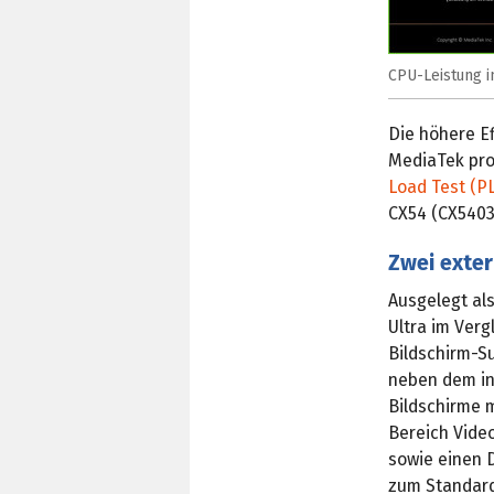
CPU-Leistung im
Die höhere Ef
MediaTek pro
Load Test (P
CX54 (CX5403C
Zwei exter
Ausgelegt al
Ultra im Ver
Bildschirm-S
neben dem in
Bildschirme 
Bereich Vide
sowie einen 
zum Standard 