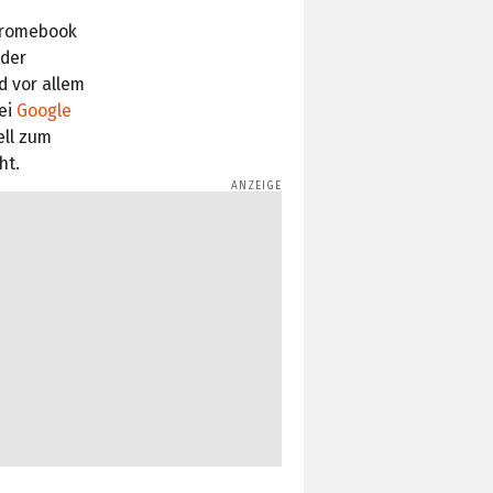
Chromebook
 der
d vor allem
bei
Google
ll zum
ht.