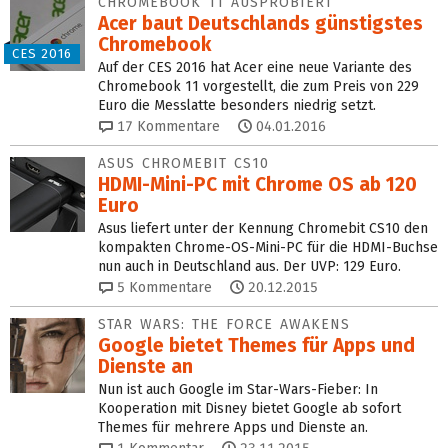
CHROMEBOOK 11 AUSPROBIERT
Acer baut Deutschlands günstigstes
Chromebook
CES 2016
Auf der CES 2016 hat Acer eine neue Variante des
Chromebook 11 vorgestellt, die zum Preis von 229
Euro die Messlatte besonders niedrig setzt.
17
Kommentare
04.01.2016
ASUS CHROMEBIT CS10
HDMI-Mini-PC mit Chrome OS ab 120
Euro
Asus liefert unter der Kennung Chromebit CS10 den
kompakten Chrome-OS-Mini-PC für die HDMI-Buchse
nun auch in Deutschland aus. Der UVP: 129 Euro.
5
Kommentare
20.12.2015
STAR WARS: THE FORCE AWAKENS
Google bietet Themes für Apps und
Dienste an
Nun ist auch Google im Star-Wars-Fieber: In
Kooperation mit Disney bietet Google ab sofort
Themes für mehrere Apps und Dienste an.