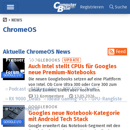
Hauptmenü
Anmelden
Registrieren
Suche
NEWS
Ticker
ChromeOS
Tests
Downloads
Aktuelle ChromeOS News
Feed
Preisvergleich
GOOGLEBOOKS
UPDATE
Auch Intel stellt CPUs für Googles
neue Premium-Notebooks
Forum
GOOGLE I/O
Die neuen Googlebooks setzen auf eine Plattform
von Intel. Ob Core Ultra 300 oder Core 300 zum
Podcast
RAMageddon
RTX 5000 „Deals“
Einsatz kommt, bleibt aber noch offen.
33
Kommentare
13.05.2026
RX 9000 „Deals“
Ideale Gaming-PCs
GPU-Rangliste
GOOGLEBOOK
CPU-Rangliste
Googles neue Notebook-Kate­gorie
mit Android Tech Stack
GOOGLE I/O
Google erweitert das Notebook-Segment mit den