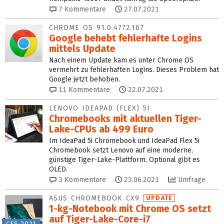
7
Kommentare
27.07.2021
CHROME OS 91.0.4772.167
Google behebt fehlerhafte Logins
mittels Update
Nach einem Update kam es unter Chrome OS
vermehrt zu fehlerhaften Logins. Dieses Problem hat
Google jetzt behoben.
11
Kommentare
22.07.2021
LENOVO IDEAPAD (FLEX) 5I
Chromebooks mit aktuellen Tiger-
Lake-CPUs ab 499 Euro
Im IdeaPad 5i Chromebook und IdeaPad Flex 5i
Chromebook setzt Lenovo auf eine moderne,
günstige Tiger-Lake-Plattform. Optional gibt es
OLED.
3
Kommentare
23.06.2021
Umfrage
ASUS CHROMEBOOK CX9
UPDATE
1-kg-Notebook mit Chrome OS setzt
auf Tiger-Lake-Core-i7
CES 2021