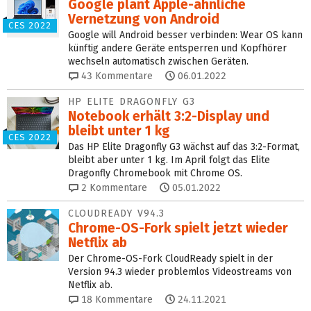
Google plant Apple-ähnliche
Vernetzung von Android
CES 2022
Google will Android besser verbinden: Wear OS kann
künftig andere Geräte entsperren und Kopfhörer
wechseln automatisch zwischen Geräten.
43
Kommentare
06.01.2022
HP ELITE DRAGONFLY G3
Notebook erhält 3:2-Display und
bleibt unter 1 kg
CES 2022
Das HP Elite Dragonfly G3 wächst auf das 3:2-Format,
bleibt aber unter 1 kg. Im April folgt das Elite
Dragonfly Chromebook mit Chrome OS.
2
Kommentare
05.01.2022
CLOUDREADY V94.3
Chrome-OS-Fork spielt jetzt wieder
Netflix ab
Der Chrome-OS-Fork CloudReady spielt in der
Version 94.3 wieder problemlos Videostreams von
Netflix ab.
18
Kommentare
24.11.2021