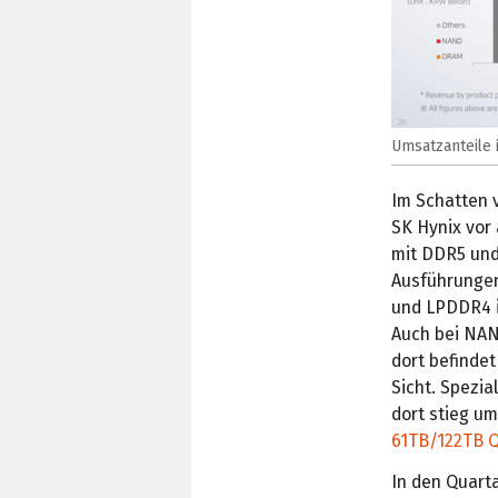
Umsatzanteile i
Im Schatten 
SK Hynix vor
mit DDR5 und
Ausführungen
und LPDDR4 in
Auch bei NAN
dort befindet
Sicht. Spezi
dort stieg u
61TB/122TB 
In den Quarta