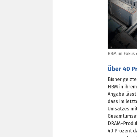
HBM im Fokus d
Über 40 P
Bisher geizt
HBM in ihrem 
Angabe lässt 
dass im letzt
Umsatzes mit
Gesamtumsatz
DRAM-Produkte
40 Prozent d