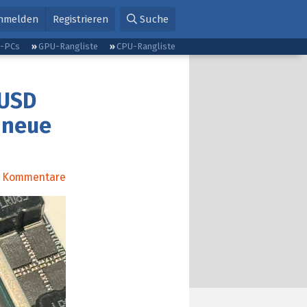
nmelden
Registrieren
Suche
g-PCs
GPU-Rangliste
CPU-Rangliste
 USD
 neue
Kommentare