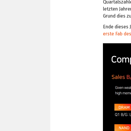
Quartalszahle
letzten Jahre
Grund dies z
Ende dieses J
erste Fab de