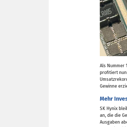
Als Nummer 1
profitiert n
Umsatzrekord
Gewinne erzie
Mehr Inve
SK Hynix blei
an, die die 
Ausgaben abe