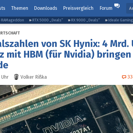
sts
Themen
Downloads
Preisvergleich
Forum
A
RAMageddon
RTX 5000 „Deals“
RX 9000 „Deals“
Ideale Gamin
IRTSCHAFT
lszahlen von SK Hynix: 4 Mrd.
 mit HBM (für Nvidia) bringen
de
33
Uhr
Volker Rißka