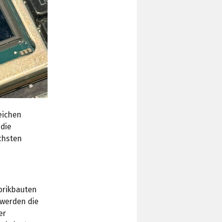
eichen
 die
chsten
abrikbauten
 werden die
er