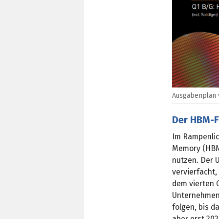
Ausgabenplan v
Der HBM-F
Im Rampenlich
Memory (HBM)
nutzen. Der 
vervierfacht
dem vierten 
Unternehmens
folgen, bis 
aber erst 202