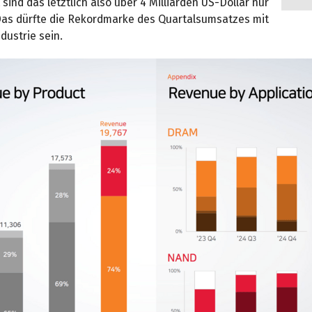
ind das letztlich also über 4 Milliarden US-Dollar nur
as dürfte die Rekordmarke des Quartalsumsatzes mit
dustrie sein.