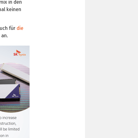
nix in den
mal keinen
auch für
die
 an.