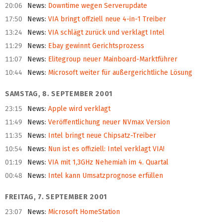
20:06
News
:
Downtime wegen Serverupdate
17:50
News
:
VIA bringt offziell neue 4-in-1 Treiber
13:24
News
:
VIA schlägt zurück und verklagt Intel
11:29
News
:
Ebay gewinnt Gerichtsprozess
11:07
News
:
Elitegroup neuer Mainboard-Marktführer
10:44
News
:
Microsoft weiter für außergerichtliche Lösung
SAMSTAG, 8. SEPTEMBER 2001
23:15
News
:
Apple wird verklagt
11:49
News
:
Veröffentlichung neuer NVmax Version
11:35
News
:
Intel bringt neue Chipsatz-Treiber
10:54
News
:
Nun ist es offiziell: Intel verklagt VIA!
01:19
News
:
VIA mit 1,3GHz Nehemiah im 4. Quartal
00:48
News
:
Intel kann Umsatzprognose erfüllen
FREITAG, 7. SEPTEMBER 2001
23:07
News
:
Microsoft HomeStation