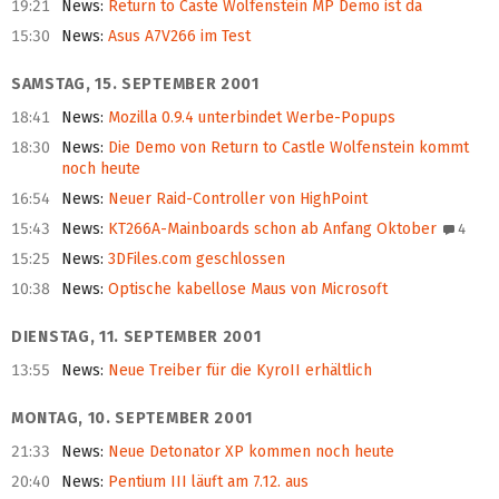
19:21
News
:
Return to Caste Wolfenstein MP Demo ist da
15:30
News
:
Asus A7V266 im Test
SAMSTAG, 15. SEPTEMBER 2001
18:41
News
:
Mozilla 0.9.4 unterbindet Werbe-Popups
18:30
News
:
Die Demo von Return to Castle Wolfenstein kommt
noch heute
16:54
News
:
Neuer Raid-Controller von HighPoint
15:43
News
:
KT266A-Mainboards schon ab Anfang Oktober
4
15:25
News
:
3DFiles.com geschlossen
10:38
News
:
Optische kabellose Maus von Microsoft
DIENSTAG, 11. SEPTEMBER 2001
13:55
News
:
Neue Treiber für die KyroII erhältlich
MONTAG, 10. SEPTEMBER 2001
21:33
News
:
Neue Detonator XP kommen noch heute
20:40
News
:
Pentium III läuft am 7.12. aus