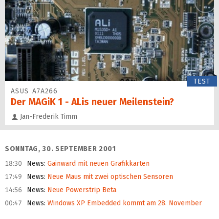
TEST
ASUS A7A266
Der MAGiK 1 - ALis neuer Meilenstein?
Jan-Frederik Timm
SONNTAG, 30. SEPTEMBER 2001
18:30
News
:
Gainward mit neuen Grafikkarten
17:49
News
:
Neue Maus mit zwei optischen Sensoren
14:56
News
:
Neue Powerstrip Beta
00:47
News
:
Windows XP Embedded kommt am 28. November