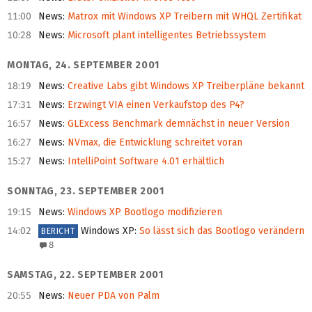
11:00
News
:
Matrox mit Windows XP Treibern mit WHQL Zertifikat
10:28
News
:
Microsoft plant intelligentes Betriebssystem
MONTAG, 24. SEPTEMBER 2001
18:19
News
:
Creative Labs gibt Windows XP Treiberpläne bekannt
17:31
News
:
Erzwingt VIA einen Verkaufstop des P4?
16:57
News
:
GLExcess Benchmark demnächst in neuer Version
16:27
News
:
NVmax, die Entwicklung schreitet voran
15:27
News
:
IntelliPoint Software 4.01 erhältlich
SONNTAG, 23. SEPTEMBER 2001
19:15
News
:
Windows XP Bootlogo modifizieren
14:02
Windows XP
:
So lässt sich das Bootlogo verändern
BERICHT
8
SAMSTAG, 22. SEPTEMBER 2001
20:55
News
:
Neuer PDA von Palm