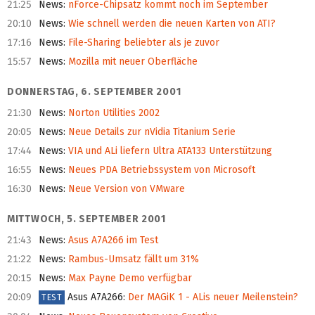
21:25
News
:
nForce-Chipsatz kommt noch im September
20:10
News
:
Wie schnell werden die neuen Karten von ATI?
17:16
News
:
File-Sharing beliebter als je zuvor
15:57
News
:
Mozilla mit neuer Oberfläche
DONNERSTAG, 6. SEPTEMBER 2001
21:30
News
:
Norton Utilities 2002
20:05
News
:
Neue Details zur nVidia Titanium Serie
17:44
News
:
VIA und ALi liefern Ultra ATA133 Unterstützung
16:55
News
:
Neues PDA Betriebssystem von Microsoft
16:30
News
:
Neue Version von VMware
MITTWOCH, 5. SEPTEMBER 2001
21:43
News
:
Asus A7A266 im Test
21:22
News
:
Rambus-Umsatz fällt um 31%
20:15
News
:
Max Payne Demo verfügbar
20:09
Asus A7A266
:
Der MAGiK 1 - ALis neuer Meilenstein?
TEST