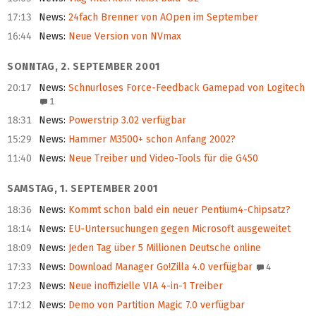
17:13
News
:
24fach Brenner von AOpen im September
16:44
News
:
Neue Version von NVmax
SONNTAG, 2. SEPTEMBER 2001
20:17
News
:
Schnurloses Force-Feedback Gamepad von Logitech
1
18:31
News
:
Powerstrip 3.02 verfügbar
15:29
News
:
Hammer M3500+ schon Anfang 2002?
11:40
News
:
Neue Treiber und Video-Tools für die G450
SAMSTAG, 1. SEPTEMBER 2001
18:36
News
:
Kommt schon bald ein neuer Pentium4-Chipsatz?
18:14
News
:
EU-Untersuchungen gegen Microsoft ausgeweitet
18:09
News
:
Jeden Tag über 5 Millionen Deutsche online
17:33
News
:
Download Manager Go!Zilla 4.0 verfügbar
4
17:23
News
:
Neue inoffizielle VIA 4-in-1 Treiber
17:12
News
:
Demo von Partition Magic 7.0 verfügbar