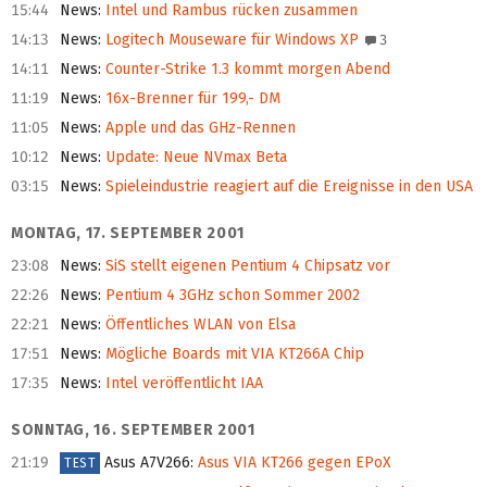
15:44
News
:
Intel und Rambus rücken zusammen
14:13
News
:
Logitech Mouseware für Windows XP
3
14:11
News
:
Counter-Strike 1.3 kommt morgen Abend
11:19
News
:
16x-Brenner für 199,- DM
11:05
News
:
Apple und das GHz-Rennen
10:12
News
:
Update: Neue NVmax Beta
03:15
News
:
Spieleindustrie reagiert auf die Ereignisse in den USA
MONTAG, 17. SEPTEMBER 2001
23:08
News
:
SiS stellt eigenen Pentium 4 Chipsatz vor
22:26
News
:
Pentium 4 3GHz schon Sommer 2002
22:21
News
:
Öffentliches WLAN von Elsa
17:51
News
:
Mögliche Boards mit VIA KT266A Chip
17:35
News
:
Intel veröffentlicht IAA
SONNTAG, 16. SEPTEMBER 2001
21:19
Asus A7V266
:
Asus VIA KT266 gegen EPoX
TEST