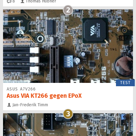
Kommentare
8
Thomas Hübner
2
TEST
ASUS A7V266
Asus VIA KT266 gegen EPoX
Jan-Frederik Timm
3