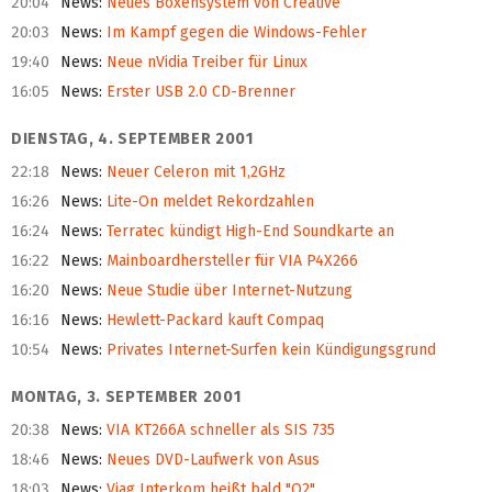
20:04
News
:
Neues Boxensystem von Creative
20:03
News
:
Im Kampf gegen die Windows-Fehler
19:40
News
:
Neue nVidia Treiber für Linux
16:05
News
:
Erster USB 2.0 CD-Brenner
DIENSTAG, 4. SEPTEMBER 2001
22:18
News
:
Neuer Celeron mit 1,2GHz
16:26
News
:
Lite-On meldet Rekordzahlen
16:24
News
:
Terratec kündigt High-End Soundkarte an
16:22
News
:
Mainboardhersteller für VIA P4X266
16:20
News
:
Neue Studie über Internet-Nutzung
16:16
News
:
Hewlett-Packard kauft Compaq
10:54
News
:
Privates Internet-Surfen kein Kündigungsgrund
MONTAG, 3. SEPTEMBER 2001
20:38
News
:
VIA KT266A schneller als SIS 735
18:46
News
:
Neues DVD-Laufwerk von Asus
18:03
News
:
Viag Interkom heißt bald "O2"