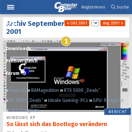
Hauptmenü
Anmelden
Registrieren
Suche
Archiv September
« Okt 2001
Aug 2001 »
Ticker
2001
Tests
1
Downloads
Preisvergleich
Forum
Podcast
RAMageddon
RTX 5000 „Deals“
RX 9000 „Deals“
Ideale Gaming-PCs
GPU-Rangliste
CPU-Rangliste
BERICHT
WINDOWS XP
So lässt sich das Bootlogo verändern