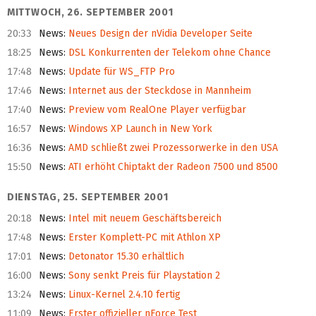
MITTWOCH, 26. SEPTEMBER 2001
20:33
News
:
Neues Design der nVidia Developer Seite
18:25
News
:
DSL Konkurrenten der Telekom ohne Chance
17:48
News
:
Update für WS_FTP Pro
17:46
News
:
Internet aus der Steckdose in Mannheim
17:40
News
:
Preview vom RealOne Player verfügbar
16:57
News
:
Windows XP Launch in New York
16:36
News
:
AMD schließt zwei Prozessorwerke in den USA
15:50
News
:
ATI erhöht Chiptakt der Radeon 7500 und 8500
DIENSTAG, 25. SEPTEMBER 2001
20:18
News
:
Intel mit neuem Geschäftsbereich
17:48
News
:
Erster Komplett-PC mit Athlon XP
17:01
News
:
Detonator 15.30 erhältlich
16:00
News
:
Sony senkt Preis für Playstation 2
13:24
News
:
Linux-Kernel 2.4.10 fertig
11:09
News
:
Erster offizieller nForce Test