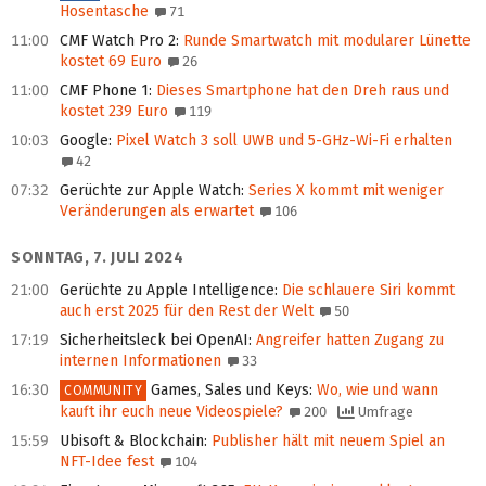
Hosentasche
71
11:00
CMF Watch Pro 2
:
Runde Smartwatch mit mo­du­la­rer Lünette
kostet 69 Euro
26
11:00
CMF Phone 1
:
Dieses Smartphone hat den Dreh raus und
kostet 239 Euro
119
10:03
Google
:
Pixel Watch 3 soll UWB und 5-GHz-Wi-Fi erhalten
42
07:32
Gerüchte zur Apple Watch
:
Series X kommt mit weniger
Veränderungen als erwartet
106
SONNTAG, 7. JULI 2024
21:00
Gerüchte zu Apple Intelligence
:
Die schlauere Siri kommt
auch erst 2025 für den Rest der Welt
50
17:19
Sicherheitsleck bei OpenAI
:
Angreifer hatten Zugang zu
internen Informationen
33
16:30
Games, Sales und Keys
:
Wo, wie und wann
COMMUNITY
kauft ihr euch neue Videospiele?
200
Umfrage
15:59
Ubisoft & Blockchain
:
Publisher hält mit neuem Spiel an
NFT-Idee fest
104