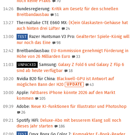
noch keine Praxis
70
14:26
Bundesregierung
:
Kritik am Gesetz für den schnellen
Breitbandausbau
51
13:27
Thermaltake CTE E660 MX
:
(K)ein Glaskasten-Gehäuse hat
auch hinten drei Lüfter
24
13:00
Razer Huntsman V3 Pro
:
Gealterter Spiele-König will
TEST
nur noch das Eine
98
12:42
Breitbandausbau
:
EU-Kommission genehmigt Förderung in
Höhe von 26 Milliarden Euro
33
11:03
Samsung
:
Galaxy Z Fold 6 und Galaxy Z Flip 6
UNPACKED
sind ab heute verfügbar
18
10:20
Nvidia B20 für China
:
Blackwell-GPU ist Antwort auf
möglichen Bann der H20
UPDATE
43
10:00
Apple
:
Faltbares iPhone könnte 2026 auf den Markt
kommen
105
09:39
Adobe
:
Neue KI-Funktionen für Illustrator und Photoshop
26
09:21
Spotify HiFi
:
Deluxe-Abo mit besserem Klang soll noch
dieses Jahr starten
186
07:00
Onyx Boox Go Color 7
:
Kompakter E-Book-Reader
TEST