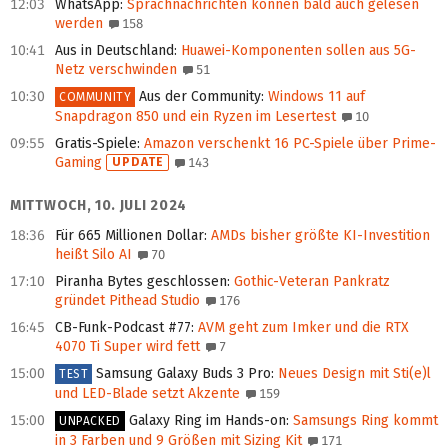
12:03
WhatsApp
:
Sprachnachrichten können bald auch gelesen
werden
158
10:41
Aus in Deutschland
:
Huawei-Komponenten sollen aus 5G-
Netz verschwinden
51
10:30
Aus der Community
:
Windows 11 auf
COMMUNITY
Snapdragon 850 und ein Ryzen im Lesertest
10
09:55
Gratis-Spiele
:
Amazon verschenkt 16 PC-Spiele über Prime-
Gaming
UPDATE
143
MITTWOCH, 10. JULI 2024
18:36
Für 665 Millionen Dollar
:
AMDs bisher größte KI‑Investition
heißt Silo AI
70
17:10
Piranha Bytes geschlossen
:
Gothic-Veteran Pankratz
gründet Pithead Studio
176
16:45
CB-Funk-Podcast #77
:
AVM geht zum Imker und die RTX
4070 Ti Super wird fett
7
15:00
Samsung Galaxy Buds 3 Pro
:
Neues Design mit Sti(e)l
TEST
und LED-Blade setzt Akzente
159
15:00
Galaxy Ring im Hands‑on
:
Samsungs Ring kommt
UNPACKED
in 3 Farben und 9 Größen mit Sizing Kit
171