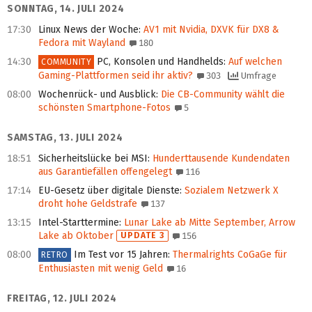
SONNTAG, 14. JULI 2024
17:30
Linux News der Woche
:
AV1 mit Nvidia, DXVK für DX8 &
Fedora mit Wayland
180
14:30
PC, Konsolen und Handhelds
:
Auf welchen
COMMUNITY
Gaming-Plattformen seid ihr aktiv?
303
Umfrage
08:00
Wochenrück- und Ausblick
:
Die CB-Community wählt die
schönsten Smartphone-Fotos
5
SAMSTAG, 13. JULI 2024
18:51
Sicherheitslücke bei MSI
:
Hunderttausende Kunden­daten
aus Garantie­fällen offen­gelegt
116
17:14
EU-Gesetz über digitale Dienste
:
Sozialem Netzwerk X
droht hohe Geldstrafe
137
13:15
Intel-Starttermine
:
Lunar Lake ab Mitte Sep­tem­ber, Arrow
Lake ab Oktober
UPDATE 3
156
08:00
Im Test vor 15 Jahren
:
Thermalrights CoGaGe für
RETRO
Enthusiasten mit wenig Geld
16
FREITAG, 12. JULI 2024