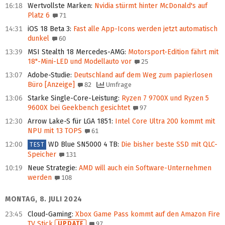
16:18
Wertvollste Marken
:
Nvidia stürmt hinter McDonald's auf
Platz 6
71
14:31
iOS 18 Beta 3
:
Fast alle App-Icons werden jetzt automatisch
dunkel
60
13:39
MSI Stealth 18 Mercedes-AMG
:
Motorsport-Edition fährt mit
18"-Mini-LED und Modellauto vor
25
13:07
Adobe-Studie
:
Deutschland auf dem Weg zum papierlosen
Büro [Anzeige]
82
Umfrage
13:06
Starke Single-Core-Leistung
:
Ryzen 7 9700X und Ryzen 5
9600X bei Geekbench gesichtet
97
12:30
Arrow Lake-S für LGA 1851
:
Intel Core Ultra 200 kommt mit
NPU mit 13 TOPS
61
12:00
WD Blue SN5000 4 TB
:
Die bisher beste SSD mit QLC-
TEST
Speicher
131
10:19
Neue Strategie
:
AMD will auch ein Software-Unternehmen
werden
108
MONTAG, 8. JULI 2024
23:45
Cloud-Gaming
:
Xbox Game Pass kommt auf den Amazon Fire
TV Stick
UPDATE
97