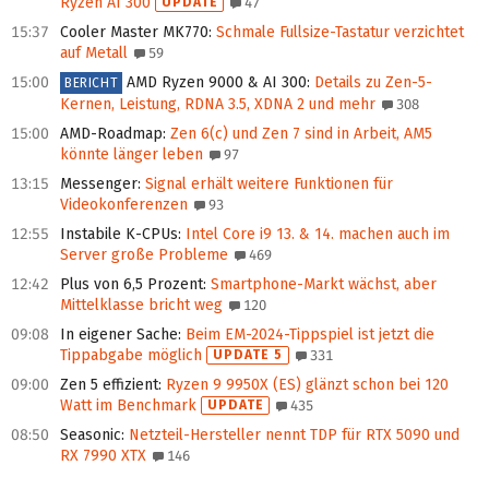
Ryzen AI 300
UPDATE
47
15:37
Cooler Master MK770
:
Schmale Fullsize-Tastatur verzichtet
auf Metall
59
15:00
AMD Ryzen 9000 & AI 300
:
Details zu Zen-5-
BERICHT
Kernen, Leistung, RDNA 3.5, XDNA 2 und mehr
308
15:00
AMD-Roadmap
:
Zen 6(c) und Zen 7 sind in Ar­beit, AM5
könnte länger leben
97
13:15
Messenger
:
Signal erhält weitere Funktionen für
Videokonferenzen
93
12:55
Instabile K-CPUs
:
Intel Core i9 13. & 14. machen auch im
Server große Probleme
469
12:42
Plus von 6,5 Prozent
:
Smartphone-Markt wächst, aber
Mittelklasse bricht weg
120
09:08
In eigener Sache
:
Beim EM-2024-Tippspiel ist jetzt die
Tippabgabe möglich
UPDATE 5
331
09:00
Zen 5 effizient
:
Ryzen 9 9950X (ES) glänzt schon bei 120
Watt im Benchmark
UPDATE
435
08:50
Seasonic
:
Netzteil-Hersteller nennt TDP für RTX 5090 und
RX 7990 XTX
146