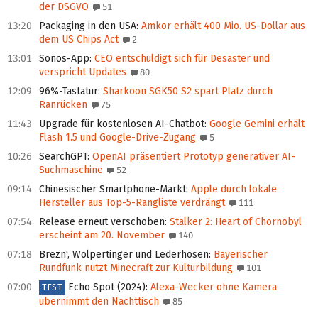
der DSGVO
51
13:20
Packaging in den USA
:
Amkor erhält 400 Mio. US-Dollar aus
dem US Chips Act
2
13:01
Sonos-App
:
CEO entschuldigt sich für Desaster und
verspricht Updates
80
12:09
96%-Tastatur
:
Sharkoon SGK50 S2 spart Platz durch
Ranrücken
75
11:43
Upgrade für kostenlosen AI-Chatbot
:
Google Gemini erhält
Flash 1.5 und Google-Drive-Zugang
5
10:26
SearchGPT
:
OpenAI präsentiert Prototyp generativer AI-
Suchmaschine
52
09:14
Chinesischer Smartphone-Markt
:
Apple durch lokale
Hersteller aus Top-5-Rangliste verdrängt
111
07:54
Release erneut verschoben
:
Stalker 2: Heart of Chornobyl
erscheint am 20. November
140
07:18
Brezn', Wolpertinger und Lederhosen
:
Bayerischer
Rundfunk nutzt Minecraft zur Kulturbildung
101
07:00
Echo Spot (2024)
:
Alexa-Wecker ohne Kamera
TEST
übernimmt den Nachttisch
85