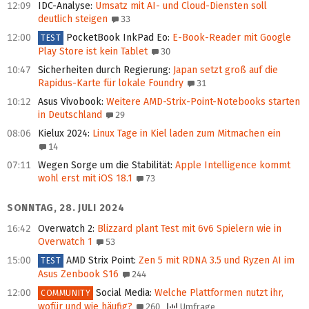
12:09
IDC-Analyse
:
Umsatz mit AI- und Cloud-Diensten soll
deutlich steigen
33
12:00
PocketBook InkPad Eo
:
E-Book-Reader mit Google
TEST
Play Store ist kein Tablet
30
10:47
Sicherheiten durch Regierung
:
Japan setzt groß auf die
Rapidus-Karte für lokale Foundry
31
10:12
Asus Vivobook
:
Weitere AMD-Strix-Point-Notebooks starten
in Deutschland
29
08:06
Kielux 2024
:
Linux Tage in Kiel laden zum Mitmachen ein
14
07:11
Wegen Sorge um die Stabilität
:
Apple Intelligence kommt
wohl erst mit iOS 18.1
73
SONNTAG, 28. JULI 2024
16:42
Overwatch 2
:
Blizzard plant Test mit 6v6 Spielern wie in
Overwatch 1
53
15:00
AMD Strix Point
:
Zen 5 mit RDNA 3.5 und Ryzen AI im
TEST
Asus Zenbook S16
244
12:00
Social Media
:
Welche Plattformen nutzt ihr,
COMMUNITY
wofür und wie häufig?
260
Umfrage