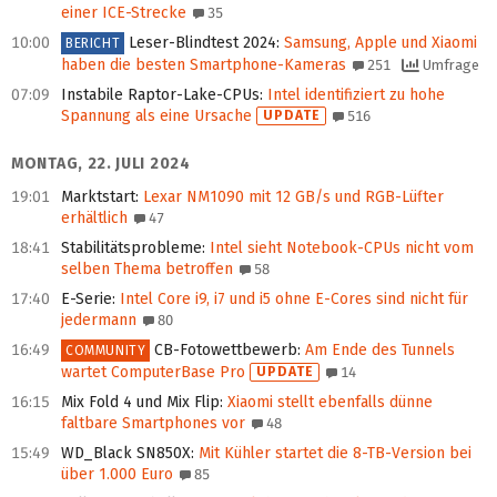
einer ICE-Strecke
35
10:00
Leser-Blindtest 2024
:
Samsung, Apple und Xiaomi
BERICHT
haben die besten Smartphone-Kameras
251
Umfrage
07:09
Instabile Raptor-Lake-CPUs
:
Intel identifiziert zu hohe
Spannung als eine Ursache
UPDATE
516
MONTAG, 22. JULI 2024
19:01
Marktstart
:
Lexar NM1090 mit 12 GB/s und RGB-Lüfter
erhältlich
47
18:41
Stabilitätsprobleme
:
Intel sieht Notebook-CPUs nicht vom
selben Thema betroffen
58
17:40
E-Serie
:
Intel Core i9, i7 und i5 ohne E-Cores sind nicht für
jedermann
80
16:49
CB-Fotowettbewerb
:
Am Ende des Tunnels
COMMUNITY
wartet ComputerBase Pro
UPDATE
14
16:15
Mix Fold 4 und Mix Flip
:
Xiaomi stellt ebenfalls dünne
faltbare Smartphones vor
48
15:49
WD_Black SN850X
:
Mit Kühler startet die 8-TB-Version bei
über 1.000 Euro
85