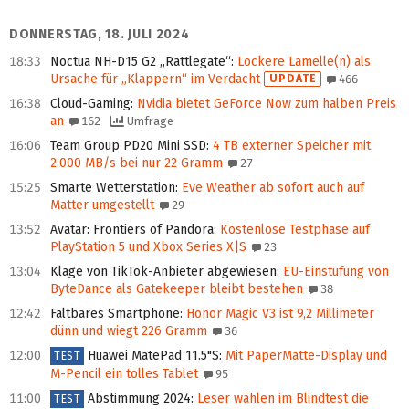
DONNERSTAG, 18. JULI 2024
18:33
Noctua NH-D15 G2 „Rattlegate“
:
Lockere Lamelle(n) als
Ursache für „Klappern“ im Verdacht
UPDATE
466
16:38
Cloud-Gaming
:
Nvidia bietet GeForce Now zum halben Preis
an
162
Umfrage
16:06
Team Group PD20 Mini SSD
:
4 TB externer Speicher mit
2.000 MB/s bei nur 22 Gramm
27
15:25
Smarte Wetterstation
:
Eve Weather ab sofort auch auf
Matter umgestellt
29
13:52
Avatar: Frontiers of Pandora
:
Kostenlose Testphase auf
PlayStation 5 und Xbox Series X|S
23
13:04
Klage von TikTok-Anbieter abgewiesen
:
EU-Einstufung von
ByteDance als Gatekeeper bleibt bestehen
38
12:42
Faltbares Smartphone
:
Honor Magic V3 ist 9,2 Millimeter
dünn und wiegt 226 Gramm
36
12:00
Huawei MatePad 11.5"S
:
Mit PaperMatte-Display und
TEST
M-Pencil ein tolles Tablet
95
11:00
Abstimmung 2024
:
Leser wählen im Blindtest die
TEST