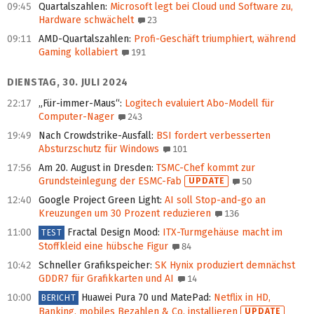
09:45
Quartalszahlen
:
Microsoft legt bei Cloud und Software zu,
Hardware schwächelt
23
09:11
AMD-Quartalszahlen
:
Profi-Geschäft triumphiert, während
Gaming kollabiert
191
DIENSTAG, 30. JULI 2024
22:17
„Für-immer-Maus“
:
Logitech evaluiert Abo-Modell für
Computer-Nager
243
19:49
Nach Crowdstrike-Ausfall
:
BSI fordert verbesserten
Absturzschutz für Windows
101
17:56
Am 20. August in Dresden
:
TSMC-Chef kommt zur
Grundsteinlegung der ESMC-Fab
UPDATE
50
12:40
Google Project Green Light
:
AI soll Stop-and-go an
Kreuzungen um 30 Prozent reduzieren
136
11:00
Fractal Design Mood
:
ITX-Turmgehäuse macht im
TEST
Stoffkleid eine hübsche Figur
84
10:42
Schneller Grafikspeicher
:
SK Hynix produziert demnächst
GDDR7 für Grafikkarten und AI
14
10:00
Huawei Pura 70 und MatePad
:
Netflix in HD,
BERICHT
Banking, mobiles Bezahlen & Co. installieren
UPDATE