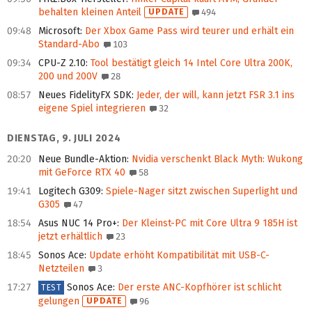
behalten kleinen Anteil
UPDATE
494
09:48
Microsoft
:
Der Xbox Game Pass wird teurer und erhält ein
Standard-Abo
103
09:34
CPU-Z 2.10
:
Tool bestätigt gleich 14 Intel Core Ultra 200K,
200 und 200V
28
08:57
Neues FidelityFX SDK
:
Jeder, der will, kann jetzt FSR 3.1 ins
eigene Spiel integrieren
32
DIENSTAG, 9. JULI 2024
20:20
Neue Bundle-Aktion
:
Nvidia verschenkt Black Myth: Wukong
mit GeForce RTX 40
58
19:41
Logitech G309
:
Spiele-Nager sitzt zwischen Superlight und
G305
47
18:54
Asus NUC 14 Pro+
:
Der Kleinst-PC mit Core Ultra 9 185H ist
jetzt erhältlich
23
18:45
Sonos Ace
:
Update erhöht Kompatibilität mit USB-C-
Netzteilen
3
17:27
Sonos Ace
:
Der erste ANC-Kopfhörer ist schlicht
TEST
gelungen
UPDATE
96