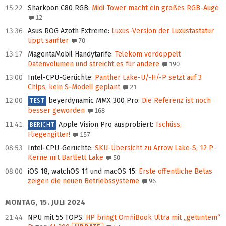
15:22
Sharkoon C80 RGB
:
Midi-Tower macht ein großes RGB-Auge
12
13:36
Asus ROG Azoth Extreme
:
Luxus-Version der Luxustastatur
tippt sanfter
70
13:17
MagentaMobil Handytarife
:
Telekom verdoppelt
Datenvolumen und streicht es für andere
190
13:00
Intel-CPU-Gerüchte
:
Panther Lake-U/-H/-P setzt auf 3
Chips, kein S-Modell geplant
21
12:00
beyerdynamic MMX 300 Pro
:
Die Referenz ist noch
TEST
besser geworden
168
11:41
Apple Vision Pro ausprobiert
:
Tschüss,
BERICHT
Fliegengitter!
157
08:53
Intel-CPU-Gerüchte
:
SKU-Übersicht zu Arrow Lake-S, 12 P-
Kerne mit Bartlett Lake
50
08:00
iOS 18, watchOS 11 und macOS 15
:
Erste öffentliche Betas
zeigen die neuen Betriebssysteme
96
MONTAG, 15. JULI 2024
21:44
NPU mit 55 TOPS
:
HP bringt OmniBook Ultra mit „getuntem“