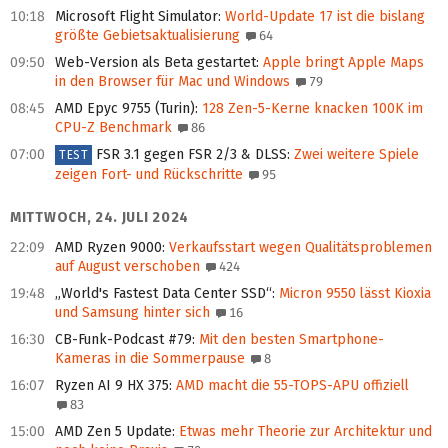
10:18
Microsoft Flight Simulator
:
World-Update 17 ist die bislang
größte Gebietsaktualisierung
64
09:50
Web-Version als Beta gestartet
:
Apple bringt Apple Maps
in den Browser für Mac und Windows
79
08:45
AMD Epyc 9755 (Turin)
:
128 Zen-5-Kerne knacken 100K im
CPU-Z Benchmark
86
07:00
FSR 3.1 gegen FSR 2/3 & DLSS
:
Zwei weitere Spiele
TEST
zeigen Fort- und Rückschritte
95
MITTWOCH, 24. JULI 2024
22:09
AMD Ryzen 9000
:
Verkaufsstart wegen Qualitäts­problemen
auf August verschoben
424
19:48
„World's Fastest Data Center SSD“
:
Micron 9550 lässt Kioxia
und Samsung hinter sich
16
16:30
CB-Funk-Podcast #79
:
Mit den besten Smartphone-
Kameras in die Sommerpause
8
16:07
Ryzen AI 9 HX 375
:
AMD macht die 55-TOPS-APU offiziell
83
15:00
AMD Zen 5 Update
:
Etwas mehr Theorie zur Architektur und