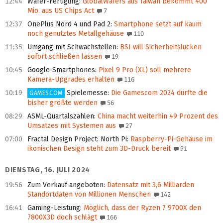
12:44
Wafer-Fertigung
:
GlobalWafers aus Taiwan bekommt 400
Mio. aus US Chips Act
7
12:37
OnePlus Nord 4 und Pad 2
:
Smartphone setzt auf kaum
noch genutztes Metallgehäuse
110
11:35
Umgang mit Schwachstellen
:
BSI will Sicherheitslücken
sofort schließen lassen
19
10:45
Google-Smartphones
:
Pixel 9 Pro (XL) soll mehrere
Kamera-Upgrades erhalten
116
10:19
Spielemesse
:
Die Gamescom 2024 dürfte die
GAMESCOM
bisher größte werden
56
08:29
ASML-Quartalszahlen
:
China macht weiterhin 49 Prozent des
Umsatzes mit Systemen aus
27
07:00
Fractal Design Project: North Pi
:
Raspberry-Pi-Gehäuse im
ikonischen Design steht zum 3D-Druck bereit
91
DIENSTAG, 16. JULI 2024
19:56
Zum Verkauf angeboten
:
Datensatz mit 3,6 Milliarden
Standortdaten von Millionen Menschen
142
16:41
Gaming-Leistung
:
Möglich, dass der Ryzen 7 9700X den
7800X3D doch schlägt
166