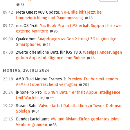
78
09:42
Meta Quest v68 Update
:
VR-Brille hilft jetzt bei
Inneneinrichtung und Raummessung
18
09:17
macOS 14.6
:
MacBook Pro mit M3 erhält Support für zwei
externe Monitore
95
09:00
Qualcomm
:
Snapdragon 4s Gen 2 bringt 5G in günstige
Smartphones
25
07:00
Zweite öffentliche Beta für iOS 18.0
:
Weniger Änderungen
geben Apple Intelligence eine Bühne
16
MONTAG, 29. JULI 2024
23:18
AMD Fluid Motion Frames 2
:
Preview-Treiber mit neuem
AFMF ist überraschend verfügbar
201
20:24
iPhone 15 Pro
:
iOS 18.1 Beta 1 enthält Apple Intelligence
(mit Warteliste)
55
19:42
Steam Sale
:
Valve startet Rabattaktion zu Tower-Defense-
Spielen
64
15:15
Bundeskartellamt
:
VW und Rivian dürfen geplantes Joint
Venture gründen
68