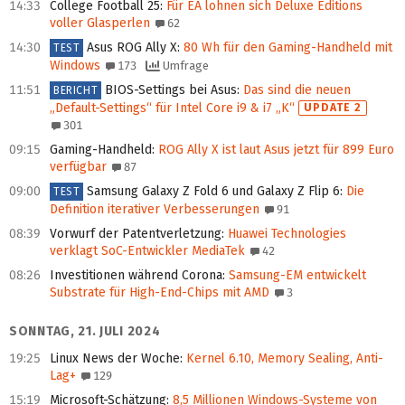
14:33
College Football 25
:
Für EA lohnen sich Deluxe Editions
voller Glasperlen
62
14:30
Asus ROG Ally X
:
80 Wh für den Gaming-Handheld mit
TEST
Windows
173
Umfrage
11:51
BIOS-Settings bei Asus
:
Das sind die neuen
BERICHT
„Default-Settings“ für Intel Core i9 & i7 „K“
UPDATE 2
301
09:15
Gaming-Handheld
:
ROG Ally X ist laut Asus jetzt für 899 Euro
verfügbar
87
09:00
Samsung Galaxy Z Fold 6 und Galaxy Z Flip 6
:
Die
TEST
Definition iterativer Verbesserungen
91
08:39
Vorwurf der Patentverletzung
:
Huawei Technologies
verklagt SoC-Entwickler MediaTek
42
08:26
Investitionen während Corona
:
Samsung-EM entwickelt
Substrate für High-End-Chips mit AMD
3
SONNTAG, 21. JULI 2024
19:25
Linux News der Woche
:
Kernel 6.10, Memory Sealing, Anti-
Lag+
129
15:19
Microsoft-Schätzung
:
8,5 Millionen Windows-Systeme von