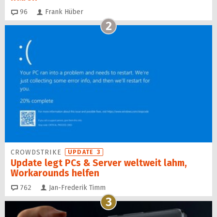
Kommentare
96
Frank Hüber
2
CROWDSTRIKE
UPDATE 3
Update legt PCs & Server weltweit lahm,
Workarounds helfen
Kommentare
762
Jan-Frederik Timm
3