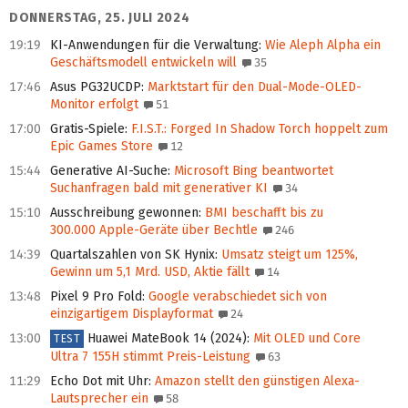
DONNERSTAG, 25. JULI 2024
19:19
KI-Anwendungen für die Verwaltung
:
Wie Aleph Alpha ein
Geschäftsmodell entwickeln will
35
17:46
Asus PG32UCDP
:
Marktstart für den Dual-Mode-OLED-
Monitor erfolgt
51
17:00
Gratis-Spiele
:
F.I.S.T.: Forged In Shadow Torch hoppelt zum
Epic Games Store
12
15:44
Generative AI-Suche
:
Microsoft Bing beantwortet
Suchanfragen bald mit generativer KI
34
15:10
Ausschreibung gewonnen
:
BMI beschafft bis zu
300.000 Apple-Geräte über Bechtle
246
14:39
Quartalszahlen von SK Hynix
:
Umsatz steigt um 125%,
Gewinn um 5,1 Mrd. USD, Aktie fällt
14
13:48
Pixel 9 Pro Fold
:
Google verabschiedet sich von
einzigartigem Displayformat
24
13:00
Huawei MateBook 14 (2024)
:
Mit OLED und Core
TEST
Ultra 7 155H stimmt Preis-Leistung
63
11:29
Echo Dot mit Uhr
:
Amazon stellt den günstigen Alexa-
Lautsprecher ein
58