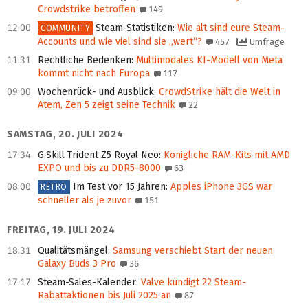
Crowdstrike betroffen
149
12:00
Steam-Statistiken
:
Wie alt sind eure Steam-
COMMUNITY
Accounts und wie viel sind sie „wert“?
457
Umfrage
11:31
Rechtliche Bedenken
:
Multimodales KI-Modell von Meta
kommt nicht nach Europa
117
09:00
Wochenrück- und Ausblick
:
CrowdStrike hält die Welt in
Atem, Zen 5 zeigt seine Technik
22
SAMSTAG, 20. JULI 2024
17:34
G.Skill Trident Z5 Royal Neo
:
Königliche RAM-Kits mit AMD
EXPO und bis zu DDR5-8000
63
08:00
Im Test vor 15 Jahren
:
Apples iPhone 3GS war
RETRO
schneller als je zuvor
151
FREITAG, 19. JULI 2024
18:31
Qualitätsmängel
:
Samsung verschiebt Start der neuen
Galaxy Buds 3 Pro
36
17:17
Steam-Sales-Kalender
:
Valve kündigt 22 Steam-
Rabattaktionen bis Juli 2025 an
87