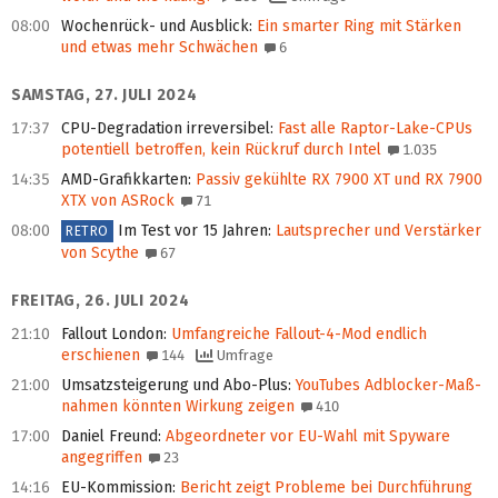
08:00
Wochenrück- und Ausblick
:
Ein smarter Ring mit Stärken
und etwas mehr Schwächen
6
SAMSTAG, 27. JULI 2024
17:37
CPU-Degradation irreversibel
:
Fast alle Raptor-Lake-CPUs
potentiell betroffen, kein Rückruf durch Intel
1.035
14:35
AMD-Grafikkarten
:
Passiv gekühlte RX 7900 XT und RX 7900
XTX von ASRock
71
08:00
Im Test vor 15 Jahren
:
Lautsprecher und Verstärker
RETRO
von Scythe
67
FREITAG, 26. JULI 2024
21:10
Fallout London
:
Umfangreiche Fallout-4-Mod endlich
erschienen
144
Umfrage
21:00
Umsatzsteigerung und Abo-Plus
:
YouTubes Adblocker-Maß­
nah­men könnten Wirkung zeigen
410
17:00
Daniel Freund
:
Abgeordneter vor EU-Wahl mit Spyware
angegriffen
23
14:16
EU-Kommission
:
Bericht zeigt Probleme bei Durchführung