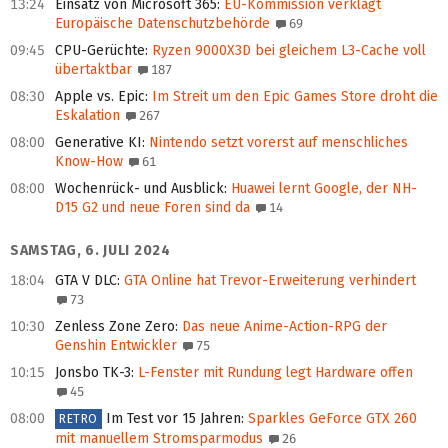
13:24
Einsatz von Microsoft 365
:
EU-Kommission verklagt
Europäische Datenschutzbehörde
69
09:45
CPU-Gerüchte
:
Ryzen 9000X3D bei gleichem L3-Cache voll
übertaktbar
187
08:30
Apple vs. Epic
:
Im Streit um den Epic Games Store droht die
Eskalation
267
08:00
Generative KI
:
Nintendo setzt vorerst auf menschliches
Know-How
61
08:00
Wochenrück- und Ausblick
:
Huawei lernt Google, der NH-
D15 G2 und neue Foren sind da
14
SAMSTAG, 6. JULI 2024
18:04
GTA V DLC
:
GTA Online hat Trevor-Erweiterung verhindert
73
10:30
Zenless Zone Zero
:
Das neue Anime-Action-RPG der
Genshin Entwickler
75
10:15
Jonsbo TK-3
:
L-Fenster mit Rundung legt Hardware offen
45
08:00
Im Test vor 15 Jahren
:
Sparkles GeForce GTX 260
RETRO
mit manuellem Stromsparmodus
26