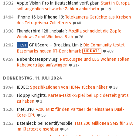
15:32
Apple Vision Pro in Deutschland verfügbar
:
Start in Europa
soll angeblich schwache Zahlen ankurbeln
119
14:04
iPhone 16 bis iPhone 19
:
Telekamera-Gerüchte aus Kreisen
des Tetraprisma-Zulieferers
40
13:38
Thunderbird 128 „nebula“
:
Mozilla schneidet die Zöpfe
Windows 7 und Windows 8 ab
76
12:02
GPUScore – Breaking Limit
:
Die Community testet
TEST
Basemarks neuen RT-Benchmark
UPDATE
409
09:59
Nebenkostenprivileg
:
NetCologne und LEG Wohnen sollen
Kabelverträge aufzwingen
217
DONNERSTAG, 11. JULI 2024
19:44
JEDEC
:
Spezifikationen von HBM4 rücken näher
38
17:00
Floppy Knights
:
Karten-Taktik-Spiel bei Epic derzeit gratis
zu haben
3
16:26
Intel 310
:
+200 MHz für den Partner der einsamen Dual-
Core-CPU
56
12:53
Datenleck bei IdentifyMobile
:
Fast 200 Millionen SMS für 2FA
im Klartext einsehbar
64