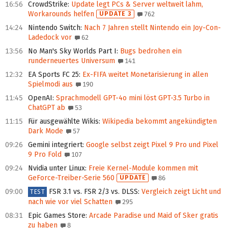
16:56
CrowdStrike
:
Update legt PCs & Server weltweit lahm,
Workarounds helfen
UPDATE 3
762
14:24
Nintendo Switch
:
Nach 7 Jahren stellt Nintendo ein Joy-Con-
Ladedock vor
62
13:56
No Man's Sky Worlds Part I
:
Bugs bedrohen ein
runderneuertes Universum
141
12:32
EA Sports FC 25
:
Ex-FIFA weitet Mo­ne­ta­ri­sie­rung in allen
Spielmodi aus
190
11:45
OpenAI
:
Sprachmodell GPT-4o mini löst GPT-3.5 Turbo in
ChatGPT ab
53
11:15
Für ausgewählte Wikis
:
Wikipedia bekommt angekündigten
Dark Mode
57
09:26
Gemini integriert
:
Google selbst zeigt Pixel 9 Pro und Pixel
9 Pro Fold
107
09:24
Nvidia unter Linux
:
Freie Kernel-Module kommen mit
GeForce-Treiber-Serie 560
UPDATE
86
09:00
FSR 3.1 vs. FSR 2/3 vs. DLSS
:
Vergleich zeigt Licht und
TEST
nach wie vor viel Schatten
295
08:31
Epic Games Store
:
Arcade Paradise und Maid of Sker gratis
zu haben
8