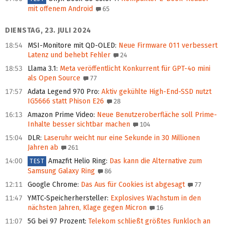
mit offenem Android
65
DIENSTAG, 23. JULI 2024
18:54
MSI-Monitore mit QD-OLED
:
Neue Firmware 011 verbessert
Latenz und behebt Fehler
24
18:53
Llama 3.1
:
Meta veröffentlicht Konkurrent für GPT-4o mini
als Open Source
77
17:57
Adata Legend 970 Pro
:
Aktiv gekühlte High-End-SSD nutzt
IG5666 statt Phison E26
28
16:13
Amazon Prime Video
:
Neue Benutzeroberfläche soll Prime-
Inhalte besser sichtbar machen
104
15:04
DLR
:
Laseruhr weicht nur eine Sekunde in 30 Millionen
Jahren ab
261
14:00
Amazfit Helio Ring
:
Das kann die Alternative zum
TEST
Samsung Galaxy Ring
86
12:11
Google Chrome
:
Das Aus für Cookies ist abgesagt
77
11:47
YMTC-Speicherhersteller
:
Explosives Wachstum in den
nächsten Jahren, Klage gegen Micron
16
11:07
5G bei 97 Prozent
:
Telekom schließt größtes Funkloch an