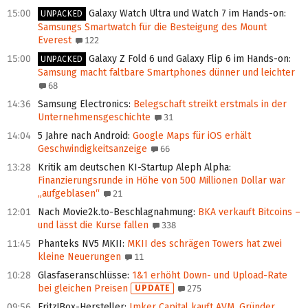
15:00
Galaxy Watch Ultra und Watch 7 im Hands‑on
:
UNPACKED
Samsungs Smartwatch für die Besteigung des Mount
Everest
122
15:00
Galaxy Z Fold 6 und Galaxy Flip 6 im Hands‑on
:
UNPACKED
Samsung macht faltbare Smartphones dünner und leichter
68
14:36
Samsung Electronics
:
Belegschaft streikt erstmals in der
Unternehmensgeschichte
31
14:04
5 Jahre nach Android
:
Google Maps für iOS erhält
Geschwindig­keits­anzeige
66
13:28
Kritik am deutschen KI-Startup Aleph Alpha
:
Finanzierungsrunde in Höhe von 500 Millionen Dollar war
„aufgeblasen“
21
12:01
Nach Movie2k.to-Beschlagnahmung
:
BKA verkauft Bitcoins –
und lässt die Kurse fallen
338
11:45
Phanteks NV5 MKII
:
MKII des schrägen Towers hat zwei
kleine Neuerungen
11
10:28
Glasfaseranschlüsse
:
1&1 erhöht Down- und Upload-Rate
bei gleichen Preisen
UPDATE
275
09:56
Fritz!Box-Hersteller
:
Imker Capital kauft AVM, Gründer