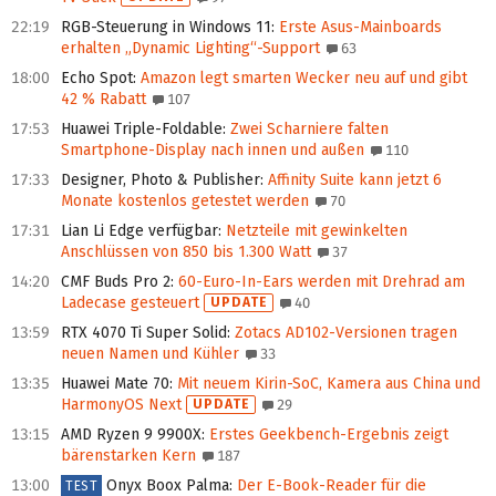
22:19
RGB-Steuerung in Windows 11
:
Erste Asus-Mainboards
erhalten „Dynamic Lighting“-Support
63
18:00
Echo Spot
:
Amazon legt smarten Wecker neu auf und gibt
42 % Rabatt
107
17:53
Huawei Triple-Foldable
:
Zwei Scharniere falten
Smartphone-Display nach innen und außen
110
17:33
Designer, Photo & Publisher
:
Affinity Suite kann jetzt 6
Monate kostenlos getestet werden
70
17:31
Lian Li Edge verfügbar
:
Netzteile mit gewinkelten
Anschlüssen von 850 bis 1.300 Watt
37
14:20
CMF Buds Pro 2
:
60-Euro-In-Ears werden mit Drehrad am
Ladecase gesteuert
UPDATE
40
13:59
RTX 4070 Ti Super Solid
:
Zotacs AD102-Versionen tragen
neuen Namen und Kühler
33
13:35
Huawei Mate 70
:
Mit neuem Kirin-SoC, Kamera aus China und
HarmonyOS Next
UPDATE
29
13:15
AMD Ryzen 9 9900X
:
Erstes Geekbench-Ergebnis zeigt
bärenstarken Kern
187
13:00
Onyx Boox Palma
:
Der E-Book-Reader für die
TEST