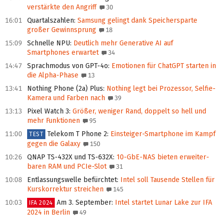
verstärkte den Angriff
30
16:01
Quartalszahlen
:
Samsung gelingt dank Speichersparte
großer Gewinnsprung
18
15:09
Schnelle NPU
:
Deutlich mehr Generative AI auf
Smartphones erwartet
34
14:47
Sprachmodus von GPT-4o
:
Emotionen für ChatGPT starten in
die Alpha-Phase
13
13:41
Nothing Phone (2a) Plus
:
Nothing legt bei Prozessor, Selfie-
Kamera und Farben nach
39
13:13
Pixel Watch 3
:
Größer, weniger Rand, doppelt so hell und
mehr Funktionen
95
11:00
Telekom T Phone 2
:
Einsteiger-Smartphone im Kampf
TEST
gegen die Galaxy
150
10:26
QNAP TS-432X und TS-632X
:
10-GbE-NAS bieten er­wei­ter­
baren RAM und PCIe-Slot
31
10:08
Entlassungswelle befürchtet
:
Intel soll Tausende Stellen für
Kurskorrektur streichen
145
10:03
Am 3. September
:
Intel startet Lunar Lake zur IFA
IFA 2024
2024 in Berlin
49