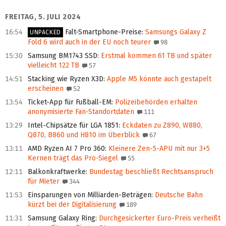
FREITAG, 5. JULI 2024
16:54
Falt-Smartphone-Preise
:
Samsungs Galaxy Z
UNPACKED
Fold 6 wird auch in der EU noch teurer
98
15:30
Samsung BM1743 SSD
:
Erstmal kommen 61 TB und später
vielleicht 122 TB
57
14:51
Stacking wie Ryzen X3D
:
Apple M5 könnte auch gestapelt
erscheinen
52
13:54
Ticket-App für Fußball-EM
:
Polizeibehörden erhalten
anonymisierte Fan-Standortdaten
111
13:29
Intel-Chipsätze für LGA 1851
:
Eckdaten zu Z890, W880,
Q870, B860 und H810 im Überblick
67
13:11
AMD Ryzen AI 7 Pro 360
:
Kleinere Zen-5-APU mit nur 3+5
Kernen trägt das Pro-Siegel
55
12:11
Balkonkraftwerke
:
Bundestag beschließt Rechtsanspruch
für Mieter
344
11:53
Einsparungen von Milliarden-Beträgen
:
Deutsche Bahn
kürzt bei der Digitalisierung
189
11:31
Samsung Galaxy Ring
:
Durchgesickerter Euro-Preis verheißt