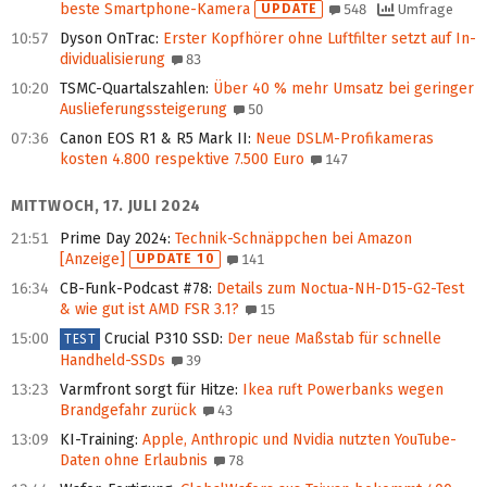
beste Smartphone-Kamera
UPDATE
548
Umfrage
10:57
Dyson OnTrac
:
Erster Kopfhörer ohne Luft­filter setzt auf In­
di­vi­du­ali­sie­rung
83
10:20
TSMC-Quartalszahlen
:
Über 40 % mehr Umsatz bei geringer
Auslieferungs­steige­rung
50
07:36
Canon EOS R1 & R5 Mark II
:
Neue DSLM-Profikameras
kosten 4.800 respektive 7.500 Euro
147
MITTWOCH, 17. JULI 2024
21:51
Prime Day 2024
:
Technik-Schnäppchen bei Amazon
[Anzeige]
UPDATE 10
141
16:34
CB-Funk-Podcast #78
:
Details zum Noctua-NH-D15-G2-Test
& wie gut ist AMD FSR 3.1?
15
15:00
Crucial P310 SSD
:
Der neue Maßstab für schnelle
TEST
Handheld-SSDs
39
13:23
Varmfront sorgt für Hitze
:
Ikea ruft Powerbanks wegen
Brandgefahr zurück
43
13:09
KI-Training
:
Apple, Anthropic und Nvidia nutzten YouTube-
Daten ohne Erlaubnis
78