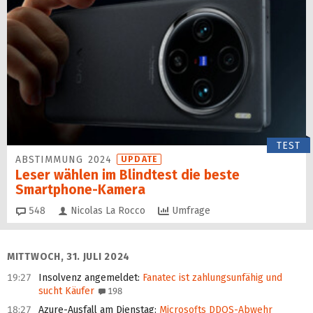
TEST
ABSTIMMUNG 2024
UPDATE
Leser wählen im Blindtest die beste
Smartphone-Kamera
Kommentare
548
Nicolas La Rocco
Umfrage
MITTWOCH, 31. JULI 2024
19:27
Insolvenz angemeldet
:
Fanatec ist zahlungsunfähig und
sucht Käufer
198
18:27
Azure-Ausfall am Dienstag
:
Microsofts DDOS-Abwehr