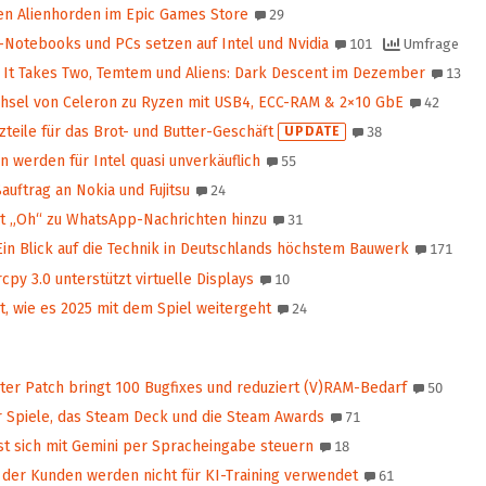
den Alienhorden im Epic Games Store
29
-Notebooks und PCs setzen auf Intel und Nvidia
101
Umfrage
It Takes Two, Temtem und Aliens: Dark Descent im Dezember
13
sel von Celeron zu Ryzen mit USB4, ECC-RAM & 2×10 GbE
42
zteile für das Brot- und Butter-Geschäft
UPDATE
38
 werden für Intel quasi unverkäuflich
55
uftrag an Nokia und Fujitsu
24
gt „Oh“ zu WhatsApp-Nachrichten hinzu
31
in Blick auf die Technik in Deutschlands höchstem Bauwerk
171
cpy 3.0 unterstützt virtuelle Displays
10
rt, wie es 2025 mit dem Spiel weitergeht
24
ter Patch bringt 100 Bugfixes und reduziert (V)RAM-Bedarf
50
 Spiele, das Steam Deck und die Steam Awards
71
st sich mit Gemini per Spracheingabe steuern
18
der Kunden werden nicht für KI-Training verwendet
61