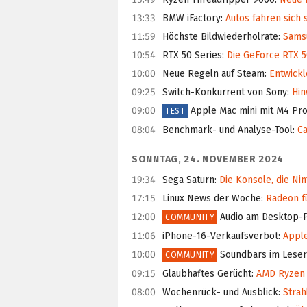
13:33
BMW iFactory
:
Autos fahren sich 
11:59
Höchste Bildwiederholrate
:
Samsu
10:54
RTX 50 Series
:
Die GeForce RTX 5
10:00
Neue Regeln auf Steam
:
Entwickl
09:25
Switch-Konkurrent von Sony
:
Hin
09:00
Apple Mac mini mit M4 Pr
TEST
08:04
Benchmark- und Analyse-Tool
:
Ca
SONNTAG, 24. NOVEMBER 2024
19:34
Sega Saturn
:
Die Konsole, die Nint
17:15
Linux News der Woche
:
Radeon fü
12:00
Audio am Desktop-
COMMUNITY
11:06
iPhone-16-Verkaufsverbot
:
Apple
10:00
Soundbars im Leser
COMMUNITY
09:15
Glaubhaftes Gerücht
:
AMD Ryzen 9
08:00
Wochenrück- und Ausblick
:
Strah