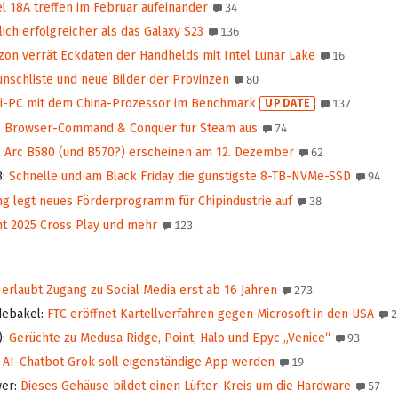
l 18A treffen im Februar aufeinander
34
lich erfolgreicher als das Galaxy S23
136
on verrät Eckdaten der Handhelds mit Intel Lunar Lake
16
schliste und neue Bilder der Provinzen
80
i-PC mit dem China-Prozessor im Benchmark
UPDATE
137
s Browser-Command & Conquer für Steam aus
74
l Arc B580 (und B570?) erscheinen am 12. Dezember
62
B
:
Schnelle und am Black Friday die günstigste 8-TB-NVMe-SSD
94
g legt neues Förderprogramm für Chipindustrie auf
38
t 2025 Cross Play und mehr
123
 erlaubt Zugang zu Social Media erst ab 16 Jahren
273
debakel
:
FTC eröffnet Kartellverfahren gegen Microsoft in den USA
2
)
:
Gerüchte zu Medusa Ridge, Point, Halo und Epyc „Venice“
93
AI-Chatbot Grok soll eigenständige App werden
19
wer
:
Dieses Gehäuse bildet einen Lüfter-Kreis um die Hardware
57