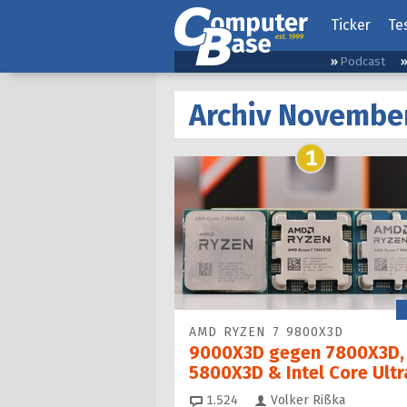
Ticker
Te
Podcast
Archiv Novembe
1
AMD RYZEN 7 9800X3D
9000X3D gegen 7800X3D,
5800X3D & Intel Core Ultr
Kommentare
1.524
Volker Rißka