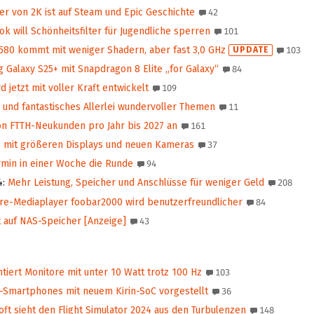
r von 2K ist auf Steam und Epic Geschichte
42
ok will Schönheitsfilter für Jugendliche sperren
101
580 kommt mit weniger Shadern, aber fast 3,0 GHz
UPDATE
103
Galaxy S25+ mit Snapdragon 8 Elite „for Galaxy“
84
 jetzt mit voller Kraft entwickelt
109
 und fantastisches Allerlei wundervoller Themen
11
on FTTH-Neukunden pro Jahr bis 2027 an
161
 mit größeren Displays und neuen Kameras
37
ermin in einer Woche die Runde
94
4
:
Mehr Leistung, Speicher und Anschlüsse für weniger Geld
208
e-Mediaplayer foobar2000 wird benutzerfreundlicher
84
 auf NAS-Speicher [Anzeige]
43
tiert Monitore mit unter 10 Watt trotz 100 Hz
103
f-Smartphones mit neuem Kirin-SoC vorgestellt
36
ft sieht den Flight Simulator 2024 aus den Turbulenzen
148