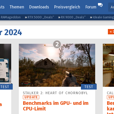
sts
Themen
Downloads
Preisvergleich
Forum
A
RAMageddon
RTX 5000 „Deals“
RX 9000 „Deals“
Ideale Gamin
r 2024
« 
2
TEST
TEST
STALKER 2: HEART OF CHORNOBYL
CAL
UPDATE
UP
Benchmarks im GPU- und im
Be
a
CPU-Limit
kar