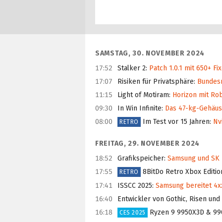
SAMSTAG, 30. NOVEMBER 2024
17:52
Stalker 2
:
Patch 1.0.1 mit 650+ Fix
17:07
Risiken für Privatsphäre
:
Bundesn
11:15
Light of Motiram
:
Horizon mit Rob
09:30
In Win Infinite
:
Das 47-kg-Gehäuse
08:00
Im Test vor 15 Jahren
:
Nvi
RETRO
FREITAG, 29. NOVEMBER 2024
18:52
Grafikspeicher
:
Samsung und SK H
17:55
8BitDo Retro Xbox Editio
RETRO
17:41
ISSCC 2025
:
Samsung bereitet 4xx
16:40
Entwickler von Gothic, Risen und
16:18
Ryzen 9 9950X3D & 9
CES 2025