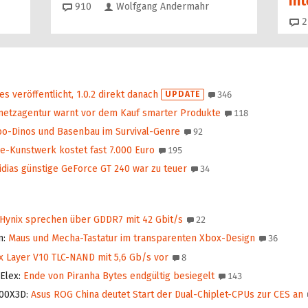
Int
Kommentare
910
Wolfgang Andermahr
2
es veröffentlicht, 1.0.2 direkt danach
UPDATE
346
etzagentur warnt vor dem Kauf smarter Produkte
118
o-Dinos und Basenbau im Survival-Genre
92
-Kunstwerk kostet fast 7.000 Euro
195
dias günstige GeForce GT 240 war zu teuer
34
ynix sprechen über GDDR7 mit 42 Gbit/s
22
n
:
Maus und Mecha-Tastatur im transparenten Xbox-Design
36
 Layer V10 TLC-NAND mit 5,6 Gb/s vor
8
 Elex
:
Ende von Piranha Bytes endgültig besiegelt
143
900X3D
:
Asus ROG China deutet Start der Dual-Chiplet-CPUs zur CES an