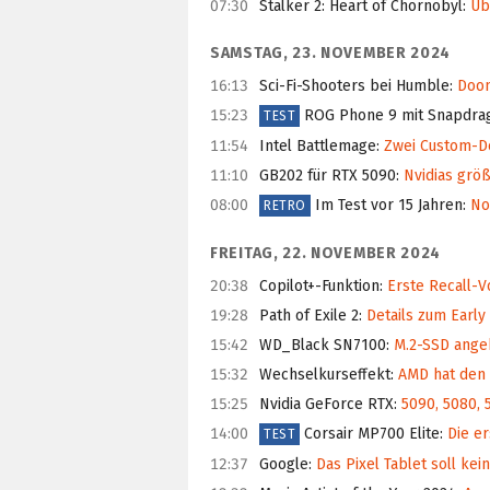
07:30
Stalker 2: Heart of Chornobyl
:
Übe
SAMSTAG, 23. NOVEMBER 2024
16:13
Sci-Fi-Shooters bei Humble
:
Doom
15:23
ROG Phone 9 mit Snapdrag
TEST
11:54
Intel Battlemage
:
Zwei Custom-De
11:10
GB202 für RTX 5090
:
Nvidias grö
08:00
Im Test vor 15 Jahren
:
Noc
RETRO
FREITAG, 22. NOVEMBER 2024
20:38
Copilot+-Funktion
:
Erste Recall-
19:28
Path of Exile 2
:
Details zum Early
15:42
WD_Black SN7100
:
M.2-SSD angeb
15:32
Wechselkurseffekt
:
AMD hat den 
15:25
Nvidia GeForce RTX
:
5090, 5080, 
14:00
Corsair MP700 Elite
:
Die er
TEST
12:37
Google
:
Das Pixel Tablet soll kei