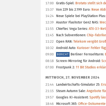
17:00
Gratis-Spiel
:
Brotato stellt sich 
15:37
Von 229 bis 2.199 Euro
:
Neue Aldi
14:24
Neue Spiele bei PlayStation Plus
:
12:39
Asustor Flashstor Gen2 NAS
:
Wech
11:55
Chieftec Vega Series
:
ATX-3.1-Net
11:45
Nach Subventionen
:
Chip-Fabriken
11:22
Open RAN
:
Telekom vergibt Großa
10:32
Android Auto
:
Kurioser Fehler fü
09:00
Berliner Fernsehturm
:
E
BERICHT
08:18
Screen-Mirroring für Android
:
Scr
07:00
Frostpunk 2
:
11 Bit Studios erklä
MITTWOCH, 27. NOVEMBER 2024
21:44
Landwirtschafts-Simulator 25
:
Ers
21:15
Steam Autumn Sale
:
Angebote für
19:57
Googles KI-Assistent
:
Spotify läs
18:46
Microsoft 365
:
Office-Dokumente 