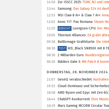
14:50
Zur ISSCC 2025
:
TSMC N2 und Inte
13:44
Samsung
:
Das Galaxy S24 ist deut
12:53
MSI Claw 8 AI+ & Claw 7 AI+
:
Amaz
12:02
Anno 117: Pax Romana
:
Steam-Wun
11:25
Loongson-CPU
:
Der Min
BERICHT
10:05
Tiberium Alliances
:
EA gräbt alte
09:38
Battlemage-Grafikkarte
:
Die Inte
08:30
WD_Black SN850X mit 8 T
TEST
08:30
2 Milliarden Euro
:
Bundesregierun
06:30
Baldurs Gate 3
:
Mit Patch 8 komm
DONNERSTAG, 28. NOVEMBER 2024
21:07
Gesetz verabschiedet
:
Australien
19:25
Cloud-Dominanz und Sicherheits
18:58
AMD Ryzen und Epyc mit Zen 6(c
18:44
ChatGPT-Konkurrent
:
Elon Musks 
18:29
Mars Gaming MCORB Circular To