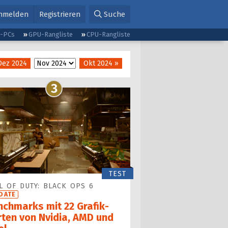
nmelden
Registrieren
Suche
g-PCs
GPU-Rangliste
CPU-Rangliste
Dez 2024
Okt 2024 »
3
TEST
L OF DUTY: BLACK OPS 6
DATE
nchmarks mit 22 Grafik­
­ten von Nvidia, AMD und