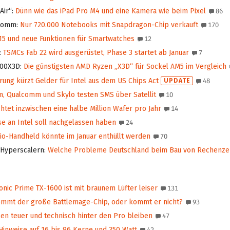
Air“
:
Dünn wie das iPad Pro M4 und eine Kamera wie beim Pixel
86
lcomm
:
Nur 720.000 Notebooks mit Snapdragon-Chip verkauft
170
15 und neue Funktionen für Smartwatches
12
:
TSMCs Fab 22 wird ausgerüstet, Phase 3 startet ab Januar
7
600X3D
:
Die günstigsten AMD Ryzen „X3D“ für Sockel AM5 im Vergleich
ung kürzt Gelder für Intel aus dem US Chips Act
UPDATE
48
, Qualcomm und Skylo testen SMS über Satellit
10
htet inzwischen eine halbe Million Wafer pro Jahr
14
 an Intel soll nachgelassen haben
24
o-Handheld könnte im Januar enthüllt werden
70
d Hyperscalern
:
Welche Probleme Deutschland beim Bau von Rechenze
nic Prime TX-1600 ist mit braunem Lüfter leiser
131
mmt der große Battlemage-Chip, oder kommt er nicht?
93
en teuer und technisch hinter den Pro bleiben
47
inweise auf 16 bis 96 Kerne und 350 Watt
42