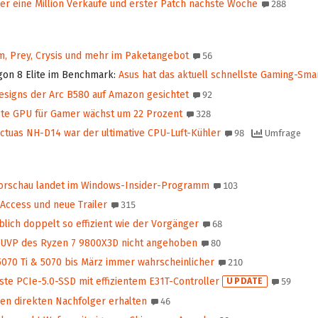
r eine Million Verkäufe und erster Patch nächste Woche
288
, Prey, Crysis und mehr im Paketangebot
56
on 8 Elite im Benchmark
:
Asus hat das aktuell schnellste Gaming-Sm
signs der Arc B580 auf Amazon gesichtet
92
ßte GPU für Gamer wächst um 22 Prozent
328
tuas NH-D14 war der ultimative CPU-Luft-Kühler
98
Umfrage
Vorschau landet im Windows-Insider-Programm
103
 Access und neue Trailer
315
lich doppelt so effizient wie der Vorgänger
68
UVP des Ryzen 7 9800X3D nicht angehoben
80
5070 Ti & 5070 bis März immer wahrscheinlicher
210
ste PCIe-5.0-SSD mit effizientem E31T-Controller
UPDATE
59
nen direkten Nachfolger erhalten
46