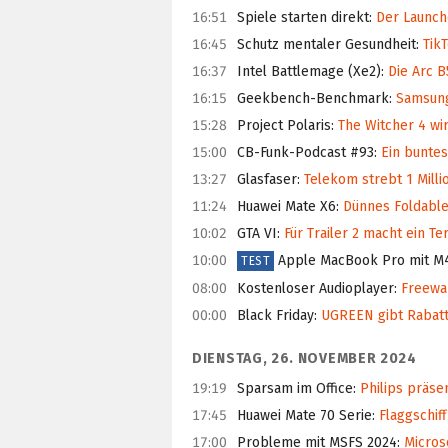
16:51
Spiele starten direkt
:
Der Launche
16:45
Schutz mentaler Gesundheit
:
TikT
16:37
Intel Battlemage (Xe2)
:
Die Arc B
16:15
Geekbench-Benchmark
:
Samsung 
15:28
Project Polaris
:
The Witcher 4 wird
15:00
CB-Funk-Podcast #93
:
Ein buntes
13:27
Glasfaser
:
Telekom strebt 1 Milli
11:24
Huawei Mate X6
:
Dünnes Foldable
10:02
GTA VI
:
Für Trailer 2 macht ein T
10:00
Apple MacBook Pro mit M
TEST
08:00
Kostenloser Audioplayer
:
Freewar
00:00
Black Friday
:
UGREEN gibt Rabatt
DIENSTAG, 26. NOVEMBER 2024
19:19
Sparsam im Office
:
Philips präsen
17:45
Huawei Mate 70 Serie
:
Flaggschif
17:00
Probleme mit MSFS 2024
:
Microso