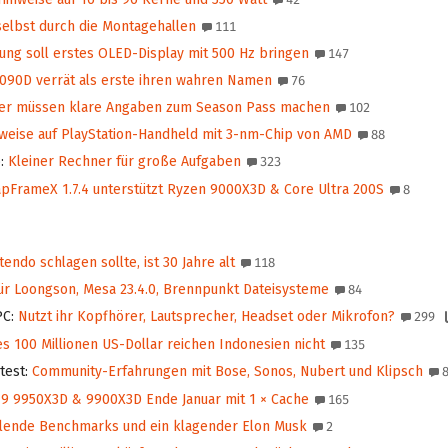
selbst durch die Montagehallen
111
ng soll erstes OLED-Display mit 500 Hz bringen
147
090D verrät als erste ihren wahren Namen
76
er müssen klare Angaben zum Season Pass machen
102
weise auf PlayStation-Handheld mit 3-nm-Chip von AMD
88
o
:
Kleiner Rechner für große Aufgaben
323
pFrameX 1.7.4 unterstützt Ryzen 9000X3D & Core Ultra 200S
8
endo schlagen sollte, ist 30 Jahre alt
118
r Loongson, Mesa 23.4.0, Brennpunkt Dateisysteme
84
PC
:
Nutzt ihr Kopfhörer, Lautsprecher, Headset oder Mikrofon?
299
s 100 Millionen US-Dollar reichen Indonesien nicht
135
test
:
Community-Erfahrungen mit Bose, Sonos, Nubert und Klipsch
8
 9950X3D & 9900X3D Ende Januar mit 1 × Cache
165
lende Benchmarks und ein klagender Elon Musk
2