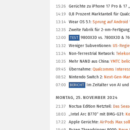
15:26
Gerüchte zu iPhone 17 Pro & 17 „
14:19
0,8 Prozent Marktanteil für Qua
13:14
Wear OS 5.1
:
Sprung auf Android 
12:35
Zweite Fabrik für 2-nm-Fertigung
12:00
9800X3D vs. 7800X3D & 7
TEST
11:32
Weniger Subventionen
:
US-Regier
11:24
Non-Terrestrial Network
:
Telekom
10:35
Mehr NAND aus China
:
YMTC belic
09:45
Übernahme
:
Qualcomms Interesse
08:52
Nintendo Switch 2
:
Next-Gen-Mari
07:00
Im Zeitalter von AI un
BERICHT
MONTAG, 25. NOVEMBER 2024
21:37
Noctua Edition Netzteil
:
Das Seaso
18:03
„Intel Arc B770“ mit BMG-G31
:
Ko
17:22
Apple Gerüchte
:
AirPods Max soll
15:49
Ryzen Threadripper 9000
:
Neue H