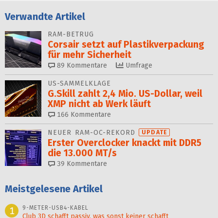
Verwandte Artikel
RAM-BETRUG
Corsair setzt auf Plastik­ver­packung
für mehr Sicherheit
89
Kommentare
Umfrage
US-SAMMELKLAGE
G.Skill zahlt 2,4 Mio. US-Dollar, weil
XMP nicht ab Werk läuft
166
Kommentare
NEUER RAM-OC-REKORD
UPDATE
Erster Overclocker knackt mit DDR5
die 13.000 MT/s
39
Kommentare
Meistgelesene Artikel
9-METER-USB4-KABEL
1
Club 3D schafft passiv, was sonst keiner schafft