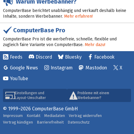
Warum Werbebanner?
ComputerBase berichtet unabhängig und verkauft deshalb keine
Inhalte, sondern Werbebanner.
Mehr erfahren!
ComputerBase Pro
ComputerBase Pro ist die werbefreie, schnelle, flexible und
zugleich faire Variante von ComputerBase.
Mehr dazu!
Feeds
Discord
Bluesky
Facebook
Google News
Instagram
Mastodon
X
YouTube
Einstellungen und
Probleme mit einem
Layout-Umschalter
Werbebanner?
© 1999–2026 ComputerBase GmbH
Impressum
Kontakt
Mediadaten
Vertrag widerrufen
Vertrag kündigen
Barrierefreiheit
Datenschutz