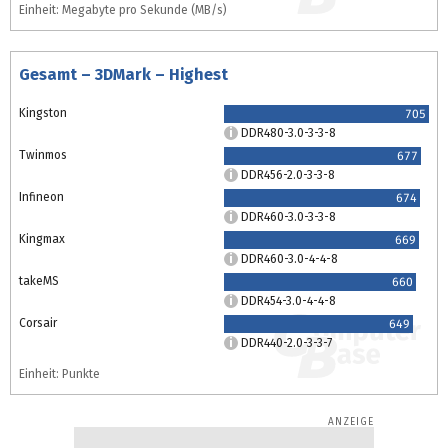
Einheit: Megabyte pro Sekunde (MB/s)
Gesamt – 3DMark – Highest
Kingston
705
DDR480-3.0-3-3-8
Twinmos
677
DDR456-2.0-3-3-8
Infineon
674
DDR460-3.0-3-3-8
Kingmax
669
DDR460-3.0-4-4-8
takeMS
660
DDR454-3.0-4-4-8
Corsair
649
DDR440-2.0-3-3-7
Einheit: Punkte