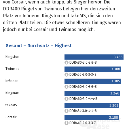
von Corsair, wenn auch knapp, als Sieger hervor. Die
DDR400 Riegel von Twinmos belegen hier den zweiten
Platz vor Infineon, Kingston und takeMS, die sich den
dritten Platz teilen. Die etwas schnelleren Timings waren
jedoch nur bei Corsair und Twinmos möglich.
Gesamt – Durchsatz – Highest
Kingston
3.455
DDR480-3.0-3-3-8
Twinmos
3.308
DDR456-2.0-3-3-8
Infineon
3.305
DDR460-3.0-3-3-8
Kingmax
3.246
DDR460-3.0-4-4-8
takeMS
3.201
DDR454-3.0-4-4-8
Corsair
3.188
DDR440-2.0-3-3-7