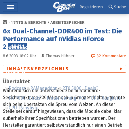
Hauptmenü
Anmelden
Registrieren
Suche
TESTS & BERICHTE
ARBEITSSPEICHER
Ticker
6x Dual-Channel-DDR400 im Test: Die
Tests
Performance auf nVidias nForce
2
10/11
Downloads
8.6.2003 18:02
Uhr
Thomas Hübner
32
Kommentare
Preisvergleich
INHALTSVERZEICHNIS
Forum
Übertaktet
Podcast
RAMageddon
RTX 5000 „Deals“
Während sich die Unterschiede beim Standard-
Speichertakt von 200 MHz noch in Grenzen hielten, trennte
RX 9000 „Deals“
Ideale Gaming-PCs
GPU-Rangliste
sich beim Übertakten die Spreu vom Weizen. An dieser
CPU-Rangliste
Stelle sei darauf hingewiesen, dass die Module dabei klar
außerhalb ihrer Spezifikationen betrieben wurden. Der
Hersteller garantiert selbstverständlich nur einen Betrieb