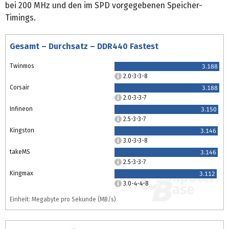
bei 200 MHz und den im SPD vorgegebenen Speicher-
Timings.
Gesamt – Durchsatz – DDR440 Fastest
Twinmos
3.188
2.0-3-3-8
Corsair
3.188
2.0-3-3-7
Infineon
3.150
2.5-3-3-7
Kingston
3.146
3.0-3-3-8
takeMS
3.146
2.5-3-3-7
Kingmax
3.112
3.0-4-4-8
Einheit: Megabyte pro Sekunde (MB/s)