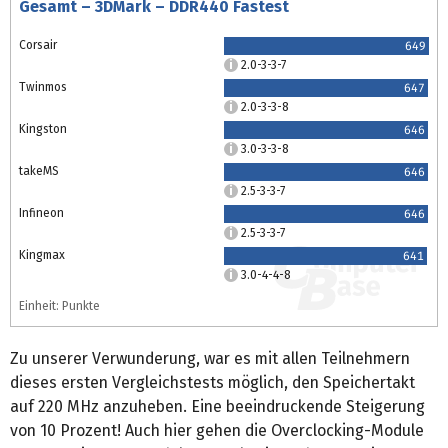
Gesamt – 3DMark – DDR440 Fastest
Corsair
649
2.0-3-3-7
Twinmos
647
2.0-3-3-8
Kingston
646
3.0-3-3-8
takeMS
646
2.5-3-3-7
Infineon
646
2.5-3-3-7
Kingmax
641
3.0-4-4-8
Einheit: Punkte
Zu unserer Verwunderung, war es mit allen Teilnehmern
dieses ersten Vergleichstests möglich, den Speichertakt
auf 220 MHz anzuheben. Eine beeindruckende Steigerung
von 10 Prozent! Auch hier gehen die Overclocking-Module