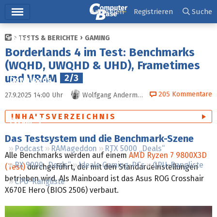
Hauptmenü
Anmelden
Registrieren
Suche
TESTS & BERICHTE
GAMING
Ticker
Borderlands 4 im Test: Benchmarks
Tests
(WQHD, UWQHD & UHD), Frametimes
und VRAM
2/3
Downloads
205
Kommentare
27.9.2025 14:00
Uhr
Wolfgang Andermahr
Preisvergleich
INHALTSVERZEICHNIS
Forum
Das Testsystem und die Benchmark-Szene
Podcast
RAMageddon
RTX 5000 „Deals“
Alle Benchmarks werden auf einem
AMD Ryzen 7 9800X3D
RX 9000 „Deals“
Ideale Gaming-PCs
GPU-Rangliste
(Test)
durchgeführt, der mit den Standardeinstellungen
betrieben wird. Als Mainboard ist das Asus ROG Crosshair
CPU-Rangliste
X670E Hero (BIOS 2506) verbaut.