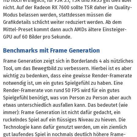
HD noch erträglich, für FSR 3.1, TSR und XeSS gilt dies aber
nicht. Auf der Radeon RX 7600 sollte TSR daher im Quality-
Modus belassen werden, stattdessen müssen die
Grafikdetails schlicht weiter reduziert werden. Ab dem
Mittel-Preset kommt dann auch AMDs ältere Einsteiger-
GPU auf 60 Bilder pro Sekunde.
Benchmarks mit Frame Generation
Frame Generation zeigt sich in Borderlands 4 als nützliches
Tool, um das Bewegtbild zu verbessern. Hierbei ist es aber
wichtig zu bedenken, dass eine gewisse Render-Framerate
notwendig ist, um ein gutes Spielgefühl zu haben. Eine
Render-Framerate von rund 50 FPS wird für ein gutes
Spielgefühl benötigt, was von Person zu Person aber auch
etwas unterschiedlich ausfallen kann. Das bedeutet (wie
immer): Frame Generation ist nicht dafür gedacht, ein
ruckelndes Spiel auf ein flüssiges Niveau zu hieven. Die
Technologie kann dafür genutzt werden, um ein ziemlich
gut laufendes Spiel in nochmals deutlich höhere Frame-