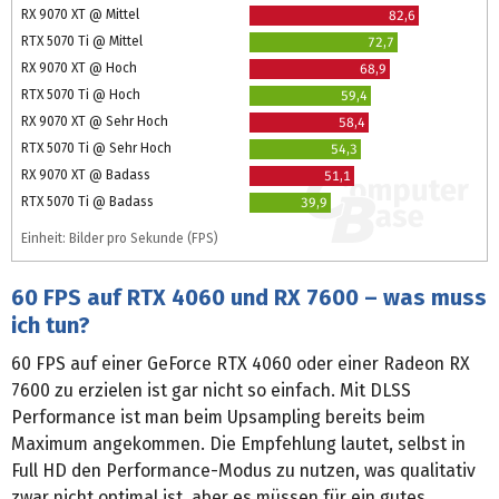
RX 9070 XT @ Mittel
82,6
RTX 5070 Ti @ Mittel
72,7
RX 9070 XT @ Hoch
68,9
RTX 5070 Ti @ Hoch
59,4
RX 9070 XT @ Sehr Hoch
58,4
RTX 5070 Ti @ Sehr Hoch
54,3
RX 9070 XT @ Badass
51,1
RTX 5070 Ti @ Badass
39,9
Einheit: Bilder pro Sekunde (FPS)
60 FPS auf RTX 4060 und RX 7600 – was muss
ich tun?
60 FPS auf einer GeForce RTX 4060 oder einer Radeon RX
7600 zu erzielen ist gar nicht so einfach. Mit DLSS
Performance ist man beim Upsampling bereits beim
Maximum angekommen. Die Empfehlung lautet, selbst in
Full HD den Performance-Modus zu nutzen, was qualitativ
zwar nicht optimal ist, aber es müssen für ein gutes