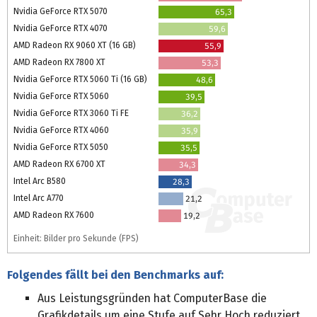
Nvidia GeForce RTX 5070
65,3
Nvidia GeForce RTX 4070
59,6
AMD Radeon RX 9060 XT (16 GB)
55,9
AMD Radeon RX 7800 XT
53,3
Nvidia GeForce RTX 5060 Ti (16 GB)
48,6
Nvidia GeForce RTX 5060
39,5
Nvidia GeForce RTX 3060 Ti FE
36,2
Nvidia GeForce RTX 4060
35,9
Nvidia GeForce RTX 5050
35,5
AMD Radeon RX 6700 XT
34,3
Intel Arc B580
28,3
Intel Arc A770
21,2
AMD Radeon RX 7600
19,2
Einheit: Bilder pro Sekunde (FPS)
Folgendes fällt bei den Benchmarks auf:
Aus Leistungsgründen hat ComputerBase die
Grafikdetails um eine Stufe auf Sehr Hoch reduziert