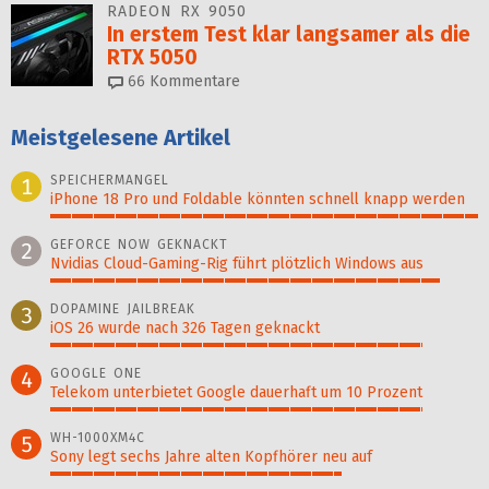
RADEON RX 9050
In erstem Test klar langsamer als die
RTX 5050
66
Kommentare
Meistgelesene Artikel
SPEICHERMANGEL
1
iPhone 18 Pro und Foldable könnten schnell knapp werden
100%
GEFORCE NOW GEKNACKT
2
Nvidias Cloud-Gaming-Rig führt plötzlich Windows aus
91%
DOPAMINE JAILBREAK
3
iOS 26 wurde nach 326 Tagen geknackt
87%
GOOGLE ONE
4
Telekom unterbietet Google dauerhaft um 10 Prozent
87%
WH-1000XM4C
5
Sony legt sechs Jahre alten Kopfhörer neu auf
68%