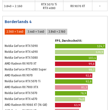
RTX 5070 Ti
3.840 × 2.160
RX 9070 XT
–
RTX 4080
Borderlands 4
2.560 × 1.440
3.440 × 1.440
3.840 × 2.160
FPS, Durchschnitt:
Nvidia GeForce RTX 5090
124,7
Nvidia GeForce RTX 4090
120,9
Nvidia GeForce RTX 5080
103,4
AMD Radeon RX 9070 XT
99,8
Nvidia GeForce RTX 4080 Super
99,7
AMD Radeon RX 9070
92,6
Nvidia GeForce RTX 5070 Ti
92,6
AMD Radeon RX 7900 XTX
81,3
Nvidia GeForce RTX 5070
78,9
Nvidia GeForce RTX 4070
74,0
AMD Radeon RX 9060 XT (16 GB)
63,9