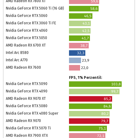
AMD Radeon RX 7800 XT
59,6
Nvidia GeForce RTX 5060 Ti (16 GB)
58,6
Nvidia GeForce RTX 5060
46,5
Nvidia GeForce RTX 3060 Ti FE
43,1
Nvidia GeForce RTX 4060
42,5
Nvidia GeForce RTX 5050
41,7
AMD Radeon RX 6700 XT
38,7
Intel Arc B580
32,3
Intel Arc A770
23,9
AMD Radeon RX 7600
22,0
FPS, 1% Perzentil:
Nvidia GeForce RTX 5090
103,8
Nvidia GeForce RTX 4090
99,7
AMD Radeon RX 9070 XT
85,2
Nvidia GeForce RTX 5080
84,6
Nvidia GeForce RTX 4080 Super
80,2
AMD Radeon RX 9070
79,7
Nvidia GeForce RTX 5070 Ti
75,1
AMD Radeon RX 7900 XTX
72,1