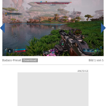
<
Badass-Preset
Download
Bild
1
von 5
S