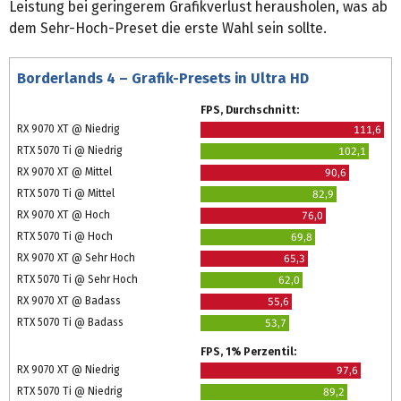
Leistung bei geringerem Grafikverlust herausholen, was ab
dem Sehr-Hoch-Preset die erste Wahl sein sollte.
Borderlands 4 – Grafik-Presets in Ultra HD
FPS, Durchschnitt:
RX 9070 XT @ Niedrig
111,6
RTX 5070 Ti @ Niedrig
102,1
RX 9070 XT @ Mittel
90,6
RTX 5070 Ti @ Mittel
82,9
RX 9070 XT @ Hoch
76,0
RTX 5070 Ti @ Hoch
69,8
RX 9070 XT @ Sehr Hoch
65,3
RTX 5070 Ti @ Sehr Hoch
62,0
RX 9070 XT @ Badass
55,6
RTX 5070 Ti @ Badass
53,7
FPS, 1% Perzentil:
RX 9070 XT @ Niedrig
97,6
RTX 5070 Ti @ Niedrig
89,2