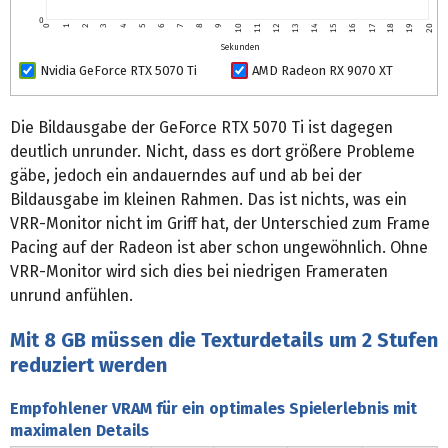
0
0
1
2
3
4
5
6
7
8
9
10
11
12
13
14
15
16
17
18
19
20
Sekunden
Nvidia GeForce RTX 5070 Ti
AMD Radeon RX 9070 XT
Die Bildausgabe der GeForce RTX 5070 Ti ist dagegen
deutlich unrunder. Nicht, dass es dort größere Probleme
gäbe, jedoch ein andauerndes auf und ab bei der
Bildausgabe im kleinen Rahmen. Das ist nichts, was ein
VRR-Monitor nicht im Griff hat, der Unterschied zum Frame
Pacing auf der Radeon ist aber schon ungewöhnlich. Ohne
VRR-Monitor wird sich dies bei niedrigen Frameraten
unrund anfühlen.
Mit 8 GB müssen die Texturdetails um 2 Stufen
reduziert werden
Empfohlener VRAM für ein optimales Spielerlebnis mit
maximalen Details