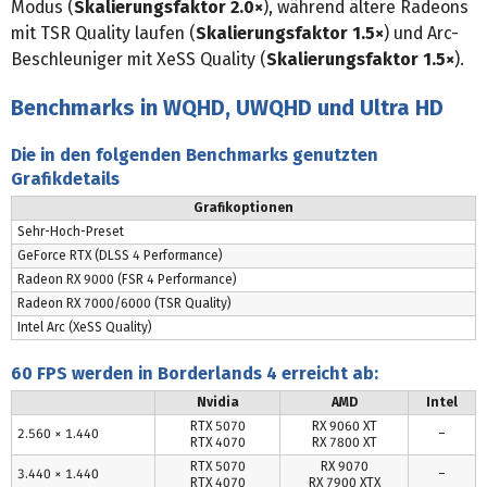
Modus (
Skalierungsfaktor 2.0×
), während ältere Radeons
mit TSR Quality laufen (
Skalierungsfaktor 1.5×
) und Arc-
Beschleuniger mit XeSS Quality (
Skalierungsfaktor 1.5×
).
Benchmarks in WQHD, UWQHD und Ultra HD
Die in den folgenden Benchmarks genutzten
Grafikdetails
Grafikoptionen
Sehr-Hoch-Preset
GeForce RTX (DLSS 4 Performance)
Radeon RX 9000 (FSR 4 Performance)
Radeon RX 7000/6000 (TSR Quality)
Intel Arc (XeSS Quality)
60 FPS werden in Borderlands 4 erreicht ab:
Nvidia
AMD
Intel
RTX 5070
RX 9060 XT
2.560 × 1.440
–
RTX 4070
RX 7800 XT
RTX 5070
RX 9070
3.440 × 1.440
–
RTX 4070
RX 7900 XTX