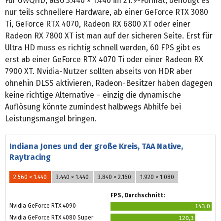
Für UWQHD, also 3.440 × 1.440 im 21:9-Format, benötigt es
nur teils schnellere Hardware, ab einer GeForce RTX 3080
Ti, GeForce RTX 4070, Radeon RX 6800 XT oder einer
Radeon RX 7800 XT ist man auf der sicheren Seite. Erst für
Ultra HD muss es richtig schnell werden, 60 FPS gibt es
erst ab einer GeForce RTX 4070 Ti oder einer Radeon RX
7900 XT. Nvidia-Nutzer sollten abseits von HDR aber
ohnehin DLSS aktivieren, Radeon-Besitzer haben dagegen
keine richtige Alternative – einzig die dynamische
Auflösung könnte zumindest halbwegs Abhilfe bei
Leistungsmangel bringen.
Indiana Jones und der große Kreis, TAA Native,
Raytracing
2.560 × 1.440
3.440 × 1.440
3.840 × 2.160
1.920 × 1.080
FPS, Durchschnitt:
Nvidia GeForce RTX 4090
143,0
Nvidia GeForce RTX 4080 Super
120,3