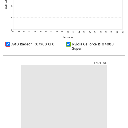
Millisekunden
8
4
0
0
1
2
3
4
5
6
7
8
9
10
11
12
13
14
15
16
17
18
19
20
Sekunden
AMD Radeon RX 7900 XTX
Nvidia GeForce RTX 4080
Super