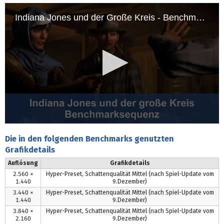
Indiana Jones und der Große Kreis - Benchmarksequenz
0
s
Die in den folgenden Benchmarks genutzten
e
Grafikdetails
c
o
Auflösung
Grafikdetails
n
d
2.560 ×
Hyper-Preset, Schattenqualität Mittel (nach Spiel-Update vom
1.440
9.Dezember)
s
o
3.440 ×
Hyper-Preset, Schattenqualität Mittel (nach Spiel-Update vom
f
1.440
9.Dezember)
0
3.840 ×
Hyper-Preset, Schattenqualität Mittel (nach Spiel-Update vom
s
2.160
9.Dezember)
e