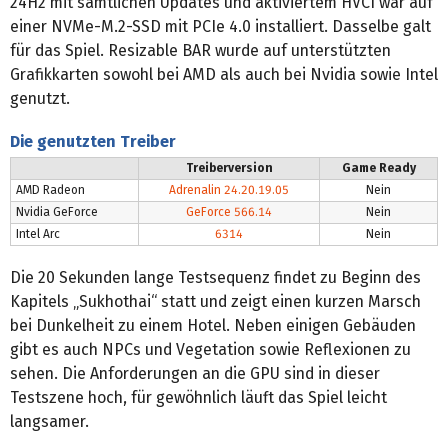
24H2 mit sämtlichen Updates und aktiviertem HVCI war auf
einer NVMe-M.2-SSD mit PCIe 4.0 installiert. Dasselbe galt
für das Spiel. Resizable BAR wurde auf unterstützten
Grafikkarten sowohl bei AMD als auch bei Nvidia sowie Intel
genutzt.
Die genutzten Treiber
Treiberversion
Game Ready
AMD Radeon
Adrenalin 24.20.19.05
Nein
Nvidia GeForce
GeForce 566.14
Nein
Intel Arc
6314
Nein
Die 20 Sekunden lange Testsequenz findet zu Beginn des
Kapitels „Sukhothai“ statt und zeigt einen kurzen Marsch
bei Dunkelheit zu einem Hotel. Neben einigen Gebäuden
gibt es auch NPCs und Vegetation sowie Reflexionen zu
sehen. Die Anforderungen an die GPU sind in dieser
Testszene hoch, für gewöhnlich läuft das Spiel leicht
langsamer.