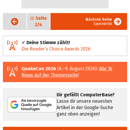
Seite
Vorige
Nächste Seite
Seite
Spielekritik
2/4
✓ Deine Stimme zählt!
Die Reader's Choice Awards 2026
QuakeCon 2026
(6.–9. August 2026):
Alle 16
News auf der Themenseite
!
Dir gefällt ComputerBase?
Lasse dir unsere neuesten
Artikel in der Google-Suche
ganz oben anzeigen!