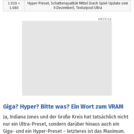
1.920 ×
Hyper-Preset, Schattenqualität Mittel (nach Spiel-Update vom
c
1.080
9.Dezember), Texturpool Ultra
o
n
d
s
Giga? Hyper? Bitte was? Ein Wort zum VRAM
Ja, Indiana Jones und der Große Kreis hat tatsächlich nicht
nur ein Ultra-Preset, sondern darüber hinaus auch ein
Giga- und ein Hyper-Preset – letzteres ist das Maximum.