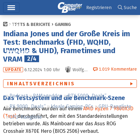
Hauptmenü
Anmelden
Registrieren
Suche
TESTS & BERICHTE
GAMING
Ticker
Indiana Jones und der Große Kreis im
Tests
Test: Benchmarks (FHD, WQHD,
UWQHD & UHD), Frametimes und
Downloads
VRAM
2/4
Preisvergleich
1.019
Kommentare
6.12.2024 1:00
Uhr
Wolfgang Andermahr
UPDATE
Forum
INHALTSVERZEICHNIS
Podcast
RAMageddon
RTX 5000 „Deals“
Das Testsystem und die Benchmark-Szene
RX 9000 „Deals“
Ideale Gaming-PCs
GPU-Rangliste
Alle Benchmarks wurden auf einem
AMD Ryzen 7 9800X3D
(Test)
durchgeführt, der mit den Standardeinstellungen
CPU-Rangliste
betrieben wurde. Als Mainboard war das Asus ROG
Crosshair X670E Hero (BIOS 2506) verbaut.