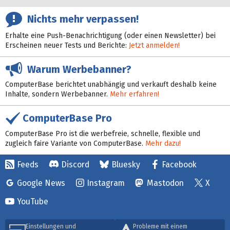
Nichts mehr verpassen!
Erhalte eine Push-Benachrichtigung (oder einen Newsletter) bei
Erscheinen neuer Tests und Berichte:
Jetzt anmelden!
Warum Werbebanner?
ComputerBase berichtet unabhängig und verkauft deshalb keine
Inhalte, sondern Werbebanner.
Mehr erfahren!
ComputerBase Pro
ComputerBase Pro ist die werbefreie, schnelle, flexible und
zugleich faire Variante von ComputerBase.
Mehr dazu!
Feeds
Discord
Bluesky
Facebook
Google News
Instagram
Mastodon
X
YouTube
Einstellungen und
Probleme mit einem