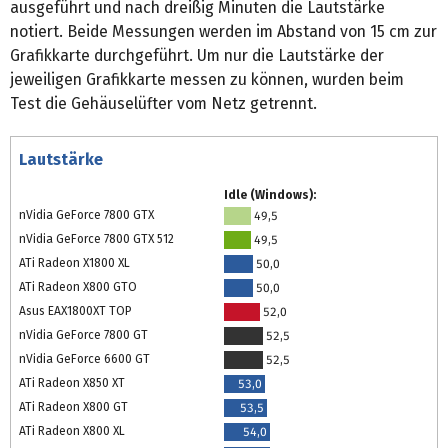
ausgeführt und nach dreißig Minuten die Lautstärke
notiert. Beide Messungen werden im Abstand von 15 cm zur
Grafikkarte durchgeführt. Um nur die Lautstärke der
jeweiligen Grafikkarte messen zu können, wurden beim
Test die Gehäuselüfter vom Netz getrennt.
Lautstärke
Idle (Windows):
nVidia GeForce 7800 GTX
49,5
nVidia GeForce 7800 GTX 512
49,5
ATi Radeon X1800 XL
50,0
ATi Radeon X800 GTO
50,0
Asus EAX1800XT TOP
52,0
nVidia GeForce 7800 GT
52,5
nVidia GeForce 6600 GT
52,5
ATi Radeon X850 XT
53,0
ATi Radeon X800 GT
53,5
ATi Radeon X800 XL
54,0