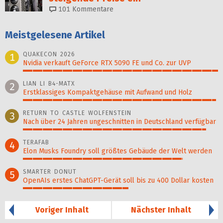
101
Kommentare
Meistgelesene Artikel
QUAKECON 2026
1
Nvidia verkauft GeForce RTX 5090 FE und Co. zur UVP
100%
LIAN LI B4-MATX
2
Erstklassiges Kompaktgehäuse mit Aufwand und Holz
99%
RETURN TO CASTLE WOLFENSTEIN
3
Nach über 24 Jahren ungeschnitten in Deutschland verfügbar
94%
TERAFAB
4
Elon Musks Foundry soll größ­tes Gebäude der Welt werden
82%
SMARTER DONUT
5
OpenAIs erstes ChatGPT-Gerät soll bis zu 400 Dollar kosten
54%
Voriger Inhalt
Nächster Inhalt