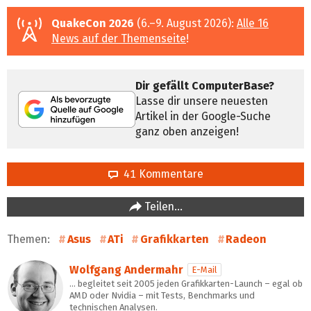
QuakeCon 2026
(6.–9. August 2026):
Alle 16
News auf der Themenseite
!
Dir gefällt ComputerBase?
Lasse dir unsere neuesten
Artikel in der Google-Suche
ganz oben anzeigen!
41 Kommentare
Teilen…
Themen:
Asus
ATi
Grafikkarten
Radeon
Wolfgang Andermahr
E-Mail
… begleitet seit 2005 jeden Grafikkarten-Launch – egal ob
AMD oder Nvidia – mit Tests, Benchmarks und
technischen Analysen.