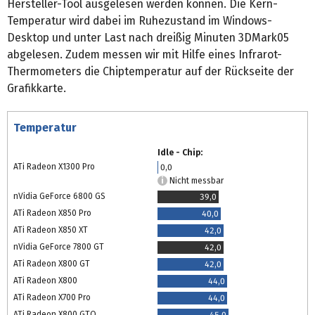
Hersteller-Tool ausgelesen werden können. Die Kern-
Temperatur wird dabei im Ruhezustand im Windows-
Desktop und unter Last nach dreißig Minuten 3DMark05
abgelesen. Zudem messen wir mit Hilfe eines Infrarot-
Thermometers die Chiptemperatur auf der Rückseite der
Grafikkarte.
Temperatur
Idle - Chip:
ATi Radeon X1300 Pro
0,0
Nicht messbar
nVidia GeForce 6800 GS
39,0
ATi Radeon X850 Pro
40,0
ATi Radeon X850 XT
42,0
nVidia GeForce 7800 GT
42,0
ATi Radeon X800 GT
42,0
ATi Radeon X800
44,0
ATi Radeon X700 Pro
44,0
ATi Radeon X800 GTO