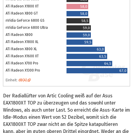
ATi Radeon X1800 XT
58,0
ATi Radeon X800 GT
58,0
nVidia GeForce 6800 GS
58,5
nVidia GeForce 6800 Ultra
59,0
ATi Radeon X800
59,0
ATi Radeon X1800 XL
59,5
ATi Radeon X800 XL
63,0
ATi Radeon X1600 XT
63,5
ATi Radeon X700 Pro
64,5
ATi Radeon X1300 Pro
67,0
Einheit:
dB(A)
Der Radiallüfter von Artic Cooling weiß auf der Asus
EAX1800XT TOP zu überzeugen und das sowohl unter
Windows, als auch unter Last. So erreicht die Asus-Karte im
Idle-Modus einen Wert von 52 Dezibel, womit sich die
EAX1800XT TOP zwar nicht an die Spitze katapultieren
kann, aber im guten oberen Drittel einordnet. Weder an die