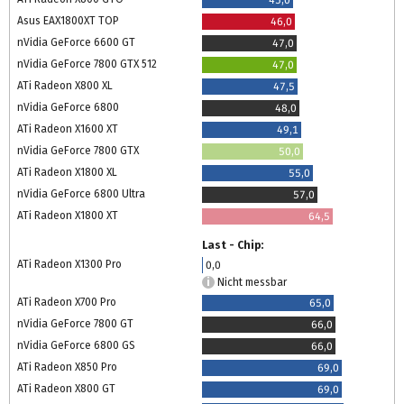
45,0
Asus EAX1800XT TOP
46,0
nVidia GeForce 6600 GT
47,0
nVidia GeForce 7800 GTX 512
47,0
ATi Radeon X800 XL
47,5
nVidia GeForce 6800
48,0
ATi Radeon X1600 XT
49,1
nVidia GeForce 7800 GTX
50,0
ATi Radeon X1800 XL
55,0
nVidia GeForce 6800 Ultra
57,0
ATi Radeon X1800 XT
64,5
Last - Chip:
ATi Radeon X1300 Pro
0,0
Nicht messbar
ATi Radeon X700 Pro
65,0
nVidia GeForce 7800 GT
66,0
nVidia GeForce 6800 GS
66,0
ATi Radeon X850 Pro
69,0
ATi Radeon X800 GT
69,0