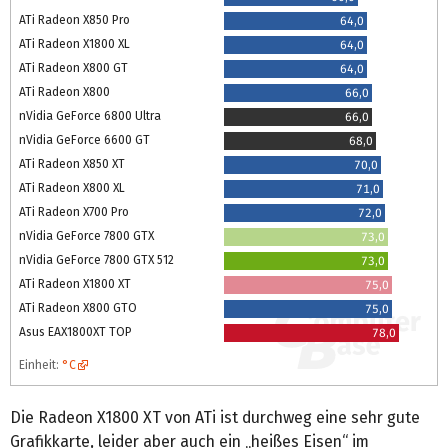
ATi Radeon X850 Pro
64,0
ATi Radeon X1800 XL
64,0
ATi Radeon X800 GT
64,0
ATi Radeon X800
66,0
nVidia GeForce 6800 Ultra
66,0
nVidia GeForce 6600 GT
68,0
ATi Radeon X850 XT
70,0
ATi Radeon X800 XL
71,0
ATi Radeon X700 Pro
72,0
nVidia GeForce 7800 GTX
73,0
nVidia GeForce 7800 GTX 512
73,0
ATi Radeon X1800 XT
75,0
ATi Radeon X800 GTO
75,0
Asus EAX1800XT TOP
78,0
Einheit:
°C
Die Radeon X1800 XT von ATi ist durchweg eine sehr gute
Grafikkarte, leider aber auch ein „heißes Eisen“ im