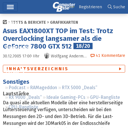
Hauptmenü
Anmelden
Registrieren
Suche
TESTS & BERICHTE
GRAFIKKARTEN
Ticker
Asus EAX1800XT TOP im Test: Trotz
Tests
Overclocking langsamer als die
GeForce 7800 GTX 512
18/20
Downloads
41
Kommentare
30.12.2005 17:00
Uhr
Wolfgang Andermahr
Preisvergleich
INHALTSVERZEICHNIS
Forum
Sonstiges
Podcast
RAMageddon
RTX 5000 „Deals“
Lautstärke
RX 9000 „Deals“
Ideale Gaming-PCs
GPU-Rangliste
Da quasi alle aktuellen Modelle über eine herstellerseitige
CPU-Rangliste
Lüftersteuerung verfügen, unterscheiden wir bei den
Messungen den 2D- und den 3D-Betrieb. Für die Last-
Messungen wird der 3DMark05 in der Endlosschleife