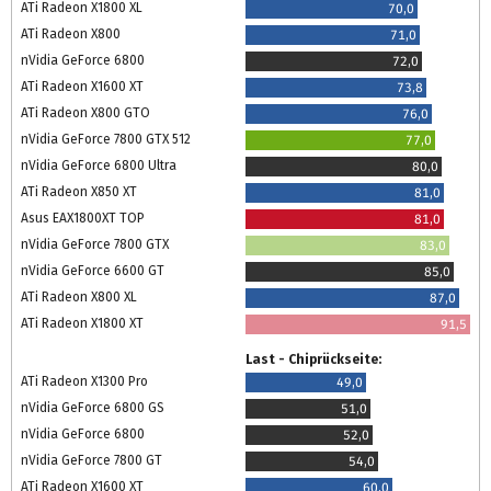
ATi Radeon X1800 XL
70,0
ATi Radeon X800
71,0
nVidia GeForce 6800
72,0
ATi Radeon X1600 XT
73,8
ATi Radeon X800 GTO
76,0
nVidia GeForce 7800 GTX 512
77,0
nVidia GeForce 6800 Ultra
80,0
ATi Radeon X850 XT
81,0
Asus EAX1800XT TOP
81,0
nVidia GeForce 7800 GTX
83,0
nVidia GeForce 6600 GT
85,0
ATi Radeon X800 XL
87,0
ATi Radeon X1800 XT
91,5
Last - Chiprückseite:
ATi Radeon X1300 Pro
49,0
nVidia GeForce 6800 GS
51,0
nVidia GeForce 6800
52,0
nVidia GeForce 7800 GT
54,0
ATi Radeon X1600 XT
60,0