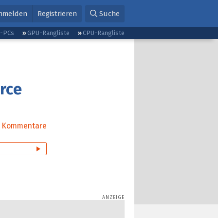
nmelden
Registrieren
Suche
g-PCs
GPU-Rangliste
CPU-Rangliste
rce
Kommentare