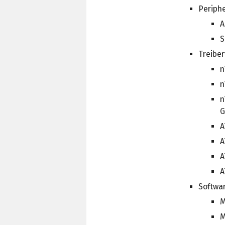
Periphe
A
S
Treibe
n
n
n
G
A
A
A
A
Softwa
M
M