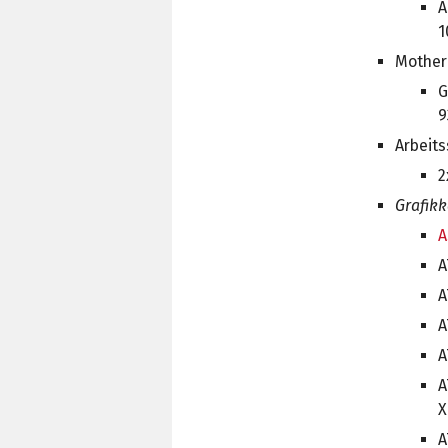
A
1
Mother
G
9
Arbeits
2
Grafikk
A
A
A
A
A
A
X
A