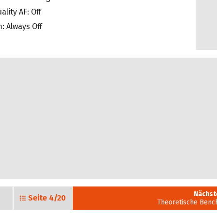
ality AF: Off
: Always Off
Nächst
Seite
4/20
Theoretische Ben