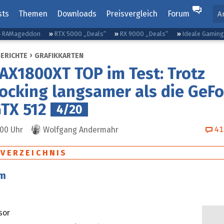
sts
Themen
Downloads
Preisvergleich
Forum
A
RAMageddon
RTX 5000 „Deals“
RX 9000 „Deals“
Ideale Gamin
BERICHTE
GRAFIKKARTEN
AX1800XT TOP im Test: Trotz
ocking langsamer als die GeFo
TX 512
4/20
41
:00
Uhr
Wolfgang Andermahr
SVERZEICHNIS
em
sor