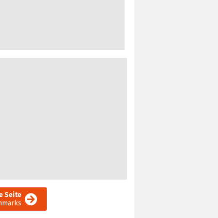
e Seite
chmarks