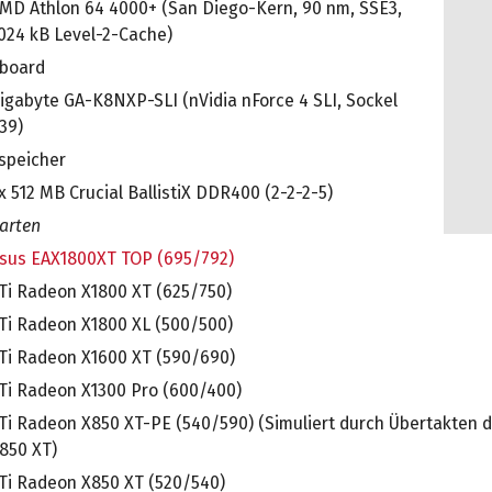
MD Athlon 64 4000+ (San Diego-Kern, 90 nm, SSE3,
024 kB Level-2-Cache)
board
igabyte GA-K8NXP-SLI (nVidia nForce 4 SLI, Sockel
39)
speicher
x 512 MB Crucial BallistiX DDR400 (2-2-2-5)
arten
sus EAX1800XT TOP (695/792)
Ti Radeon X1800 XT (625/750)
Ti Radeon X1800 XL (500/500)
Ti Radeon X1600 XT (590/690)
Ti Radeon X1300 Pro (600/400)
Ti Radeon X850 XT-PE (540/590) (Simuliert durch Übertakten 
850 XT)
Ti Radeon X850 XT (520/540)