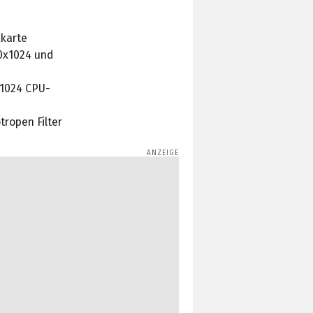
kkarte
80x1024 und
x1024 CPU-
ropen Filter