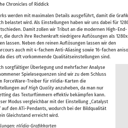
he Chronicles of Riddick
rks werden mit maximalen Details ausgeführt, damit die Grafi
h belastet wird. Als Einstellungen haben wir uns dabei für 12
tschieden. Damit zollen wir Tribut an die modernen High-End-
r, die durch ihre Rechenkraft niedrigere Auflösungen als 1280
den lassen. Neben den reinen Auflösungen lassen wir den
cours auch mit 4-fachem Anti-Aliasing sowie 16-fachen anisot
 da dies oft vorkommende Qualitätseinstellungen sind.
h sorgfältiger Überlegung und mehrfacher Analyse
nommener Spielesequenzen sind wir zu dem Schluss
 ForceWare-Treiber für nVidia-Karten die
stellungen auf
High Quality
anzuheben, da man nur
etting das Texturflimmern effektiv bekämpfen kann.
ser Modus vergleichbar mit der Einstellung „Catalyst
“ auf den ATi-Pendants, wodurch bei der Bildqualität
ein Gleichstand erreicht wird.
llungen: nVidia-Grafikkarten