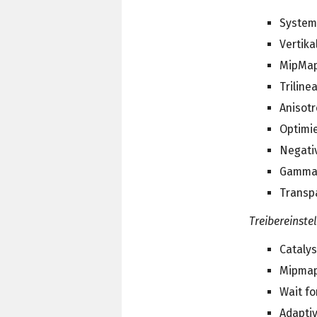
System
Vertika
MipMap
Triline
Anisotr
Optimi
Negati
Gamma-
Transp
Treibereinste
Catalys
Mipmap 
Wait fo
Adaptiv