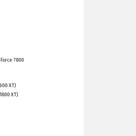
)
eForce 7800
600 XT)
X1800 XT)