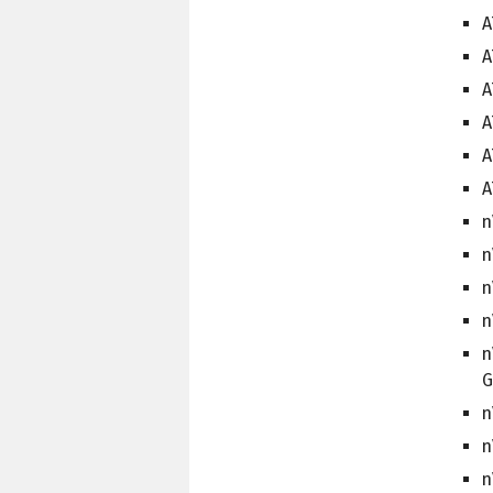
A
A
A
A
A
A
n
n
n
n
n
G
n
n
n