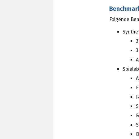
Benchmar
Folgende Ben
Synthe
3
3
A
Spiele
A
E
F
S
F
S
D