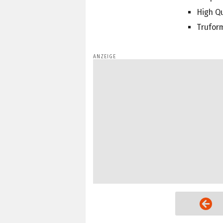
High Qu
Truform
Vorige Seite