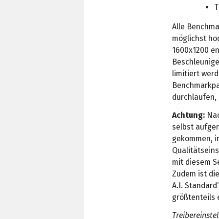
T
Alle Benchma
möglichst hoc
1600x1200 en
Beschleunige
limitiert wer
Benchmarkpar
durchlaufen,
Achtung:
Nac
selbst aufge
gekommen, im
Qualitätsein
mit diesem S
Zudem ist die
A.I. Standard
größtenteils 
Treibereinste