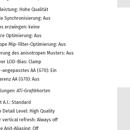
leistung: Hohe Qualität
le Synchronisierung: Aus
s erzwingen: keine
are Optimierung: Aus
ope Mip-Filter-Optimierung: Aus
erung des anisotropen Musters: Aus
ver LOD-Bias: Clamp
angepasstes AA (G70): Ein
arenz AA (G70): Aus
llungen: ATi-Grafikkarten
t A.I.: Standard
Detail Level: High Quality
r vertical refresh: Always off
e Anit-Aliasing: Off