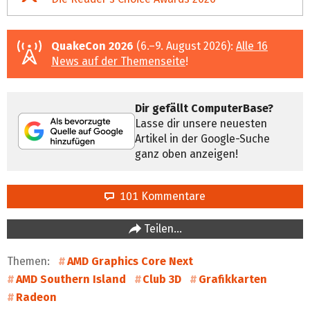
QuakeCon 2026
(6.–9. August 2026):
Alle 16
News auf der Themenseite
!
Dir gefällt ComputerBase?
Lasse dir unsere neuesten
Artikel in der Google-Suche
ganz oben anzeigen!
101 Kommentare
Teilen…
Themen:
AMD Graphics Core Next
AMD Southern Island
Club 3D
Grafikkarten
Radeon