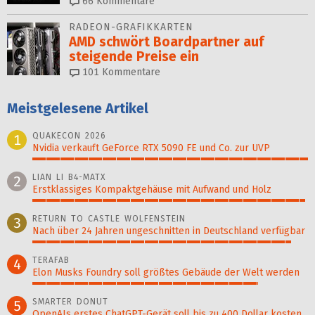
66
Kommentare
RADEON-GRAFIKKARTEN
AMD schwört Boardpartner auf
steigende Preise ein
101
Kommentare
Meistgelesene Artikel
QUAKECON 2026
1
Nvidia verkauft GeForce RTX 5090 FE und Co. zur UVP
100%
LIAN LI B4-MATX
2
Erstklassiges Kompaktgehäuse mit Aufwand und Holz
99%
RETURN TO CASTLE WOLFENSTEIN
3
Nach über 24 Jahren ungeschnitten in Deutschland verfügbar
94%
TERAFAB
4
Elon Musks Foundry soll größ­tes Gebäude der Welt werden
82%
SMARTER DONUT
5
OpenAIs erstes ChatGPT-Gerät soll bis zu 400 Dollar kosten