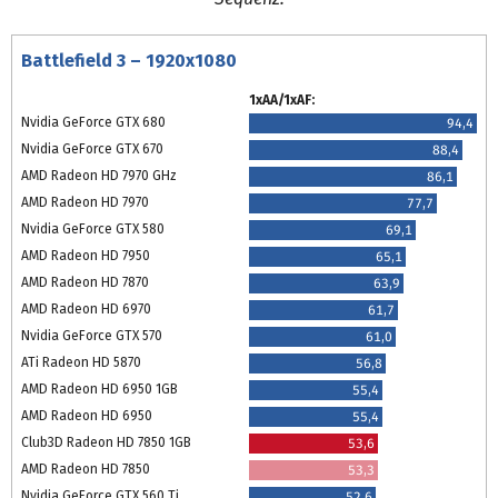
Battlefield 3 – 1920x1080
1xAA/1xAF:
Nvidia GeForce GTX 680
94,4
Nvidia GeForce GTX 670
88,4
AMD Radeon HD 7970 GHz
86,1
AMD Radeon HD 7970
77,7
Nvidia GeForce GTX 580
69,1
AMD Radeon HD 7950
65,1
AMD Radeon HD 7870
63,9
AMD Radeon HD 6970
61,7
Nvidia GeForce GTX 570
61,0
ATi Radeon HD 5870
56,8
AMD Radeon HD 6950 1GB
55,4
AMD Radeon HD 6950
55,4
Club3D Radeon HD 7850 1GB
53,6
AMD Radeon HD 7850
53,3
Nvidia GeForce GTX 560 Ti
52,6