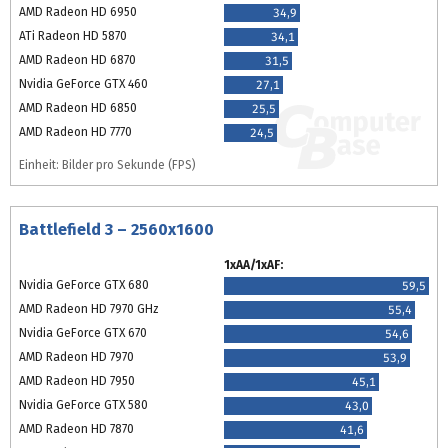
AMD Radeon HD 6950
34,9
ATi Radeon HD 5870
34,1
AMD Radeon HD 6870
31,5
Nvidia GeForce GTX 460
27,1
AMD Radeon HD 6850
25,5
AMD Radeon HD 7770
24,5
Einheit: Bilder pro Sekunde (FPS)
Battlefield 3 – 2560x1600
1xAA/1xAF:
Nvidia GeForce GTX 680
59,5
AMD Radeon HD 7970 GHz
55,4
Nvidia GeForce GTX 670
54,6
AMD Radeon HD 7970
53,9
AMD Radeon HD 7950
45,1
Nvidia GeForce GTX 580
43,0
AMD Radeon HD 7870
41,6