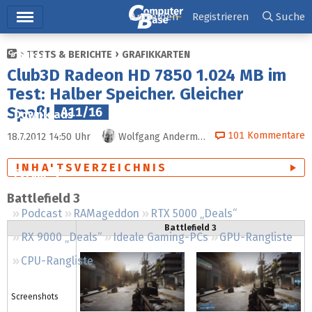
Hauptmenü
Anmelden
Registrieren
Suche
TESTS & BERICHTE
GRAFIKKARTEN
Ticker
Club3D Radeon HD 7850 1.024 MB im
Tests
Test: Halber Speicher. Gleicher
Spaß!
A11/16
Downloads
101
Kommentare
18.7.2012 14:50
Uhr
Wolfgang Andermahr
Preisvergleich
INHALTSVERZEICHNIS
Forum
Battlefield 3
Podcast
RAMageddon
RTX 5000 „Deals“
Battlefield 3
RX 9000 „Deals“
Ideale Gaming-PCs
GPU-Rangliste
CPU-Rangliste
Screenshots