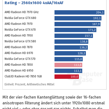
Rating – 2560x1600 4xAA/16xAF
AMD Radeon HD 7970 GHz
204,1
Nvidia GeForce GTX 680
192,1
AMD Radeon HD 7970
187,9
Nvidia GeForce GTX 670
171,2
AMD Radeon HD 7950
157,1
Nvidia GeForce GTX 580
138,8
AMD Radeon HD 7870
136,2
AMD Radeon HD 6970
128,2
Nvidia GeForce GTX 570
115,0
AMD Radeon HD 7850
113,8
AMD Radeon HD 6950
113,1
Club3D Radeon HD 7850 1GB
100,0
Einheit: Prozent, Arithmetisches Mittel
Mit der vier-fachen Kantenglättung sowie der 16-fachen
anisotropen Filterung ändert sich unter 1920x1080 erstmal
nicht viel – oder eher gesagt gar nichts. Schaltet man die