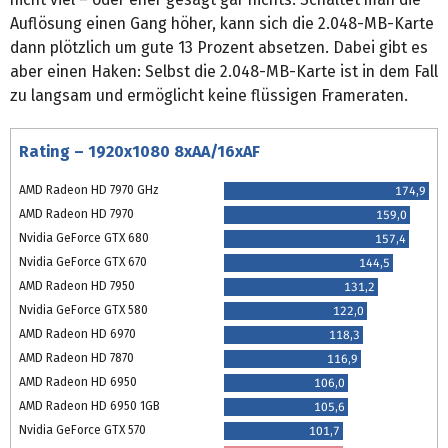
Auflösung einen Gang höher, kann sich die 2.048-MB-Karte
dann plötzlich um gute 13 Prozent absetzen. Dabei gibt es
aber einen Haken: Selbst die 2.048-MB-Karte ist in dem Fall
zu langsam und ermöglicht keine flüssigen Frameraten.
Rating – 1920x1080 8xAA/16xAF
AMD Radeon HD 7970 GHz
174,9
AMD Radeon HD 7970
159,0
Nvidia GeForce GTX 680
157,4
Nvidia GeForce GTX 670
144,5
AMD Radeon HD 7950
131,2
Nvidia GeForce GTX 580
122,0
AMD Radeon HD 6970
118,3
AMD Radeon HD 7870
116,9
AMD Radeon HD 6950
106,0
AMD Radeon HD 6950 1GB
105,6
Nvidia GeForce GTX 570
101,7