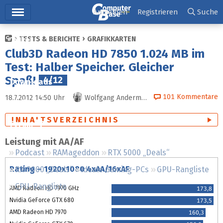
Hauptmenü
Anmelden
Registrieren
Suche
TESTS & BERICHTE
GRAFIKKARTEN
Ticker
Club3D Radeon HD 7850 1.024 MB im
Tests
Test: Halber Speicher. Gleicher
Spaß!
4/12
Downloads
101
Kommentare
18.7.2012 14:50
Uhr
Wolfgang Andermahr
Preisvergleich
INHALTSVERZEICHNIS
Forum
Leistung mit AA/AF
Podcast
RAMageddon
RTX 5000 „Deals“
Rating – 1920x1080 4xAA/16xAF
RX 9000 „Deals“
Ideale Gaming-PCs
GPU-Rangliste
CPU-Rangliste
AMD Radeon HD 7970 GHz
173,8
Nvidia GeForce GTX 680
173,5
AMD Radeon HD 7970
160,3