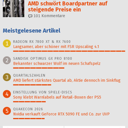
AMD schwört Boardpartner auf
steigende Preise ein
101
Kommentare
Meistgelesene Artikel
RADEON RX 7800 XT & RX 7600
1
Langsamer, aber schöner mit FSR Upscaling 4.1
100%
SANDISK OPTIMUS GX PRO 8100
2
Bekannter schwarzer Wolf im neuen Schafspelz
46%
QUARTALSZAHLEN
3
AMD liefert stärkstes Quartal ab, Aktie dennoch im Sinkflug
34%
EINSTELLUNG VON SPIELE-DISCS
4
Sony klebt Warnlabels auf Retail-Boxen der PS5
29%
QUAKECON 2026
5
Nvidia verkauft GeForce RTX 5090 FE und Co. zur UVP
28%