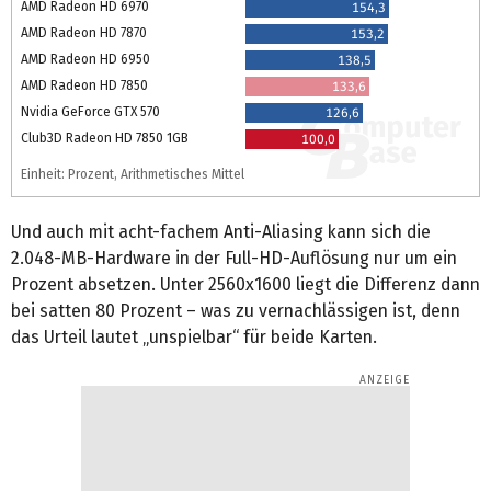
AMD Radeon HD 6970
154,3
AMD Radeon HD 7870
153,2
AMD Radeon HD 6950
138,5
AMD Radeon HD 7850
133,6
Nvidia GeForce GTX 570
126,6
Club3D Radeon HD 7850 1GB
100,0
Einheit: Prozent, Arithmetisches Mittel
Und auch mit acht-fachem Anti-Aliasing kann sich die
2.048-MB-Hardware in der Full-HD-Auflösung nur um ein
Prozent absetzen. Unter 2560x1600 liegt die Differenz dann
bei satten 80 Prozent – was zu vernachlässigen ist, denn
das Urteil lautet „unspielbar“ für beide Karten.