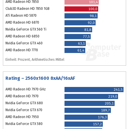
AMD Radeon HD 7850
101,4
Club3D Radeon HD 7850 1GB
100,0
ATi Radeon HD 5870
98,1
AMD Radeon HD 6870
92,0
Nvidia GeForce GTX 560 Ti
81,8
AMD Radeon HD 6850
77,5
Nvidia GeForce GTX 460
63,1
AMD Radeon HD 7770
61,4
Einheit: Prozent, Arithmetisches Mittel
Rating – 2560x1600 8xAA/16xAF
AMD Radeon HD 7970 GHz
241,5
AMD Radeon HD 7970
219,0
Nvidia GeForce GTX 680
205,1
Nvidia GeForce GTX 670
189,7
AMD Radeon HD 7950
176,3
Nvidia GeForce GTX 580
157,2