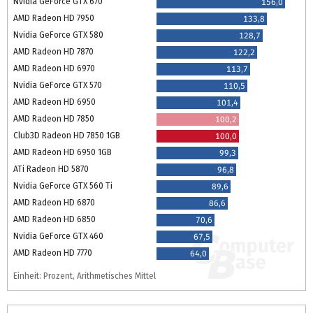
Nvidia GeForce GTX 670
156,0
AMD Radeon HD 7950
133,8
Nvidia GeForce GTX 580
128,7
AMD Radeon HD 7870
122,2
AMD Radeon HD 6970
113,7
Nvidia GeForce GTX 570
110,5
AMD Radeon HD 6950
101,4
AMD Radeon HD 7850
100,2
Club3D Radeon HD 7850 1GB
100,0
AMD Radeon HD 6950 1GB
99,3
ATi Radeon HD 5870
96,8
Nvidia GeForce GTX 560 Ti
89,6
AMD Radeon HD 6870
86,6
AMD Radeon HD 6850
70,6
Nvidia GeForce GTX 460
67,5
AMD Radeon HD 7770
64,0
Einheit: Prozent, Arithmetisches Mittel