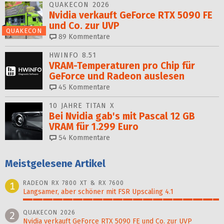
QUAKECON 2026
Nvidia verkauft GeForce RTX 5090 FE
und Co. zur UVP
QUAKECON
89
Kommentare
HWINFO 8.51
VRAM-Temperaturen pro Chip für
GeForce und Radeon auslesen
45
Kommentare
10 JAHRE TITAN X
Bei Nvidia gab's mit Pascal 12 GB
VRAM für 1.299 Euro
54
Kommentare
Meistgelesene Artikel
RADEON RX 7800 XT & RX 7600
1
Langsamer, aber schöner mit FSR Upscaling 4.1
100%
QUAKECON 2026
2
Nvidia verkauft GeForce RTX 5090 FE und Co. zur UVP