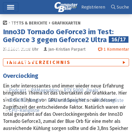
Hauptmenü
Anmelden
Registrieren
Suche
TESTS & BERICHTE
GRAFIKKARTEN
Ticker
Inno3D Tornado GeForce3 im Test:
Tests
GeForce 3 gegen Geforce2 Ultra
16/17
Downloads
27.6.2001 20:58
Uhr
Jan-Kristian Parpart
1
Kommentar
Preisvergleich
INHALTSVERZEICHNIS
Forum
Overclocking
Ein sehr interessantes und immer wieder neue Erfahrung
Podcast
RAMageddon
RTX 5000 „Deals“
bringendes Thema ist das Übertakten der Grafikkarte. Hier
sind die Kühlung von GPU und Speicher sowie dessen
RX 9000 „Deals“
Ideale Gaming-PCs
GPU-Rangliste
Zugriffszeit der entscheidende Faktor. Natürlich waren wir
CPU-Rangliste
total gespannt auf das Overclockingergebnis der Inno3D
Tornado Geforce3, zumal der Blue Orb für eine mehr als
ausreichende Kühlung sorgen sollte und die 3,8ns Speicher