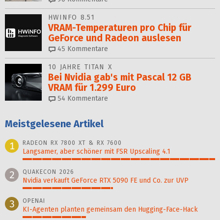
HWINFO 8.51
VRAM-Temperaturen pro Chip für
GeForce und Radeon auslesen
45
Kommentare
10 JAHRE TITAN X
Bei Nvidia gab's mit Pascal 12 GB
VRAM für 1.299 Euro
54
Kommentare
Meistgelesene Artikel
RADEON RX 7800 XT & RX 7600
1
Langsamer, aber schöner mit FSR Upscaling 4.1
100%
QUAKECON 2026
2
Nvidia verkauft GeForce RTX 5090 FE und Co. zur UVP
47%
OPENAI
3
KI-Agenten planten gemein­sam den Hugging-Face-Hack