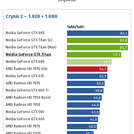
Crysis 2 – 1.920 × 1.080
1xAA/1xAF:
Nvidia GeForce GTX 690
82,1
Nvidia GeForce GTX Titan SLI
81,8
Nvidia GeForce GTX Titan (Max)
81,7
Nvidia GeForce GTX Titan
72,3
Nvidia GeForce GTX 680
59,8
AMD Radeon HD 7970 GHz
54,1
Nvidia GeForce GTX 670
53,9
AMD Radeon HD 7970
50,5
Nvidia GeForce GTX 660 Ti
48,8
AMD Radeon HD 7950 Boost
46,6
AMD Radeon HD 7950
44,0
Nvidia GeForce GTX 580
43,8
Nvidia GeForce GTX 660
41,6
AMD Radeon HD 7870
40,0
AMD Radeon HD 6970
35,7