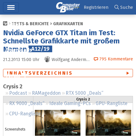
Hauptmenü
Anmelden
Registrieren
Suche
TESTS & BERICHTE
GRAFIKKARTEN
Ticker
Nvidia GeForce GTX Titan im Test:
Tests
Schnellste Grafikkarte mit großem
Namen
A12/19
Downloads
795
Kommentare
21.2.2013 15:00
Uhr
Wolfgang Andermahr
Preisvergleich
INHALTSVERZEICHNIS
Forum
Crysis 2
Podcast
RAMageddon
RTX 5000 „Deals“
Crysis 2
RX 9000 „Deals“
Ideale Gaming-PCs
GPU-Rangliste
CPU-Rangliste
Screenshots