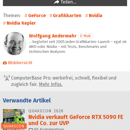
Teilen…
Themen:
GeForce
Grafikkarten
Nvidia
Nvidia Kepler
Wolfgang Andermahr
E-Mail
… begleitet seit 2005 jeden Grafikkarten-Launch – egal ob
AMD oder Nvidia – mit Tests, Benchmarks und
technischen Analysen.
Bildübersicht
ComputerBase Pro: werbefrei, schnell, flexibel und
zugleich fair.
Mehr Infos.
Verwandte Artikel
QUAKECON 2026
Nvidia verkauft GeForce RTX 5090 FE
und Co. zur UVP
QUAKECON
90
Kommentare