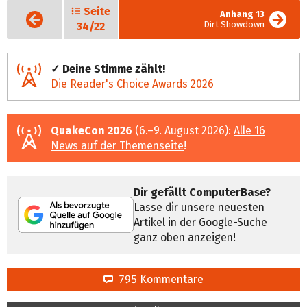
Seite
Vorige
Anhang 13
Seite
Dirt Showdown
34/22
✓ Deine Stimme zählt!
Die Reader's Choice Awards 2026
QuakeCon 2026
(6.–9. August 2026):
Alle 16
News auf der Themenseite
!
Dir gefällt ComputerBase?
Lasse dir unsere neuesten
Artikel in der Google-Suche
ganz oben anzeigen!
795 Kommentare