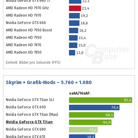
Nvidia GeForce GTX 660 Ti
22,1
AMD Radeon HD 7970 GHz
21,4
AMD Radeon HD 7970
19,2
Nvidia GeForce GTX 660
18,8
AMD Radeon HD 7950 Boost
16,2
AMD Radeon HD 7950
15,4
AMD Radeon HD 7870
15,0
AMD Radeon HD 7850
11,0
Einheit: Bilder pro Sekunde (FPS)
Skyrim + Grafik-Mods – 5.760 × 1.080
4xAA/16xAF:
Nvidia GeForce GTX Titan SLI
95,4
Nvidia GeForce GTX 690
76,4
Nvidia GeForce GTX Titan (Max)
68,1
Nvidia GeForce GTX Titan
64,0
Nvidia GeForce GTX 680
43,2
Nvidia GeForce GTX 670
39,5