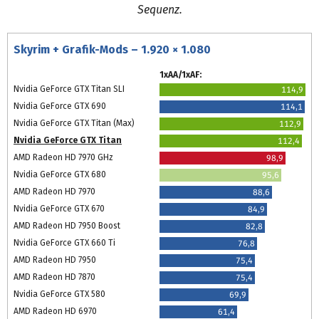
Sequenz.
Skyrim + Grafik-Mods – 1.920 × 1.080
1xAA/1xAF:
Nvidia GeForce GTX Titan SLI
114,9
Nvidia GeForce GTX 690
114,1
Nvidia GeForce GTX Titan (Max)
112,9
Nvidia GeForce GTX Titan
112,4
AMD Radeon HD 7970 GHz
98,9
Nvidia GeForce GTX 680
95,6
AMD Radeon HD 7970
88,6
Nvidia GeForce GTX 670
84,9
AMD Radeon HD 7950 Boost
82,8
Nvidia GeForce GTX 660 Ti
76,8
AMD Radeon HD 7950
75,4
AMD Radeon HD 7870
75,4
Nvidia GeForce GTX 580
69,9
AMD Radeon HD 6970
61,4