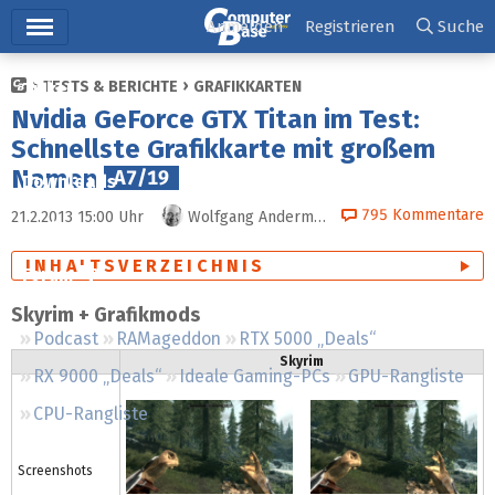
Hauptmenü
Anmelden
Registrieren
Suche
TESTS & BERICHTE
GRAFIKKARTEN
Ticker
Nvidia GeForce GTX Titan im Test:
Tests
Schnellste Grafikkarte mit großem
Namen
A7/19
Downloads
795
Kommentare
21.2.2013 15:00
Uhr
Wolfgang Andermahr
Preisvergleich
INHALTSVERZEICHNIS
Forum
Skyrim + Grafikmods
Podcast
RAMageddon
RTX 5000 „Deals“
Skyrim
RX 9000 „Deals“
Ideale Gaming-PCs
GPU-Rangliste
CPU-Rangliste
Screenshots