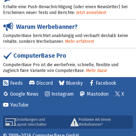
Erhalte eine Push-Benachrichtigung (oder einen Newsletter) bei
Erscheinen neuer Tests und Berichte:
Jetzt anmelden!
Warum Werbebanner?
ComputerBase berichtet unabhängig und verkauft deshalb keine
Inhalte, sondern Werbebanner.
Mehr erfahren!
ComputerBase Pro
ComputerBase Pro ist die werbefreie, schnelle, flexible und
zugleich faire Variante von ComputerBase.
Mehr dazu!
Feeds
Discord
Bluesky
Facebook
Google News
Instagram
Mastodon
X
YouTube
Einstellungen und
Probleme mit einem
Layout-Umschalter
Werbebanner?
© 1999–2026 ComputerBase GmbH