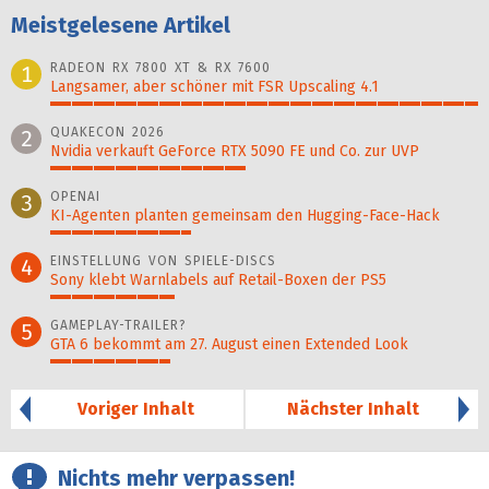
Meistgelesene Artikel
RADEON RX 7800 XT & RX 7600
1
Langsamer, aber schöner mit FSR Upscaling 4.1
100%
QUAKECON 2026
2
Nvidia verkauft GeForce RTX 5090 FE und Co. zur UVP
46%
OPENAI
3
KI-Agenten planten gemein­sam den Hugging-Face-Hack
33%
EINSTELLUNG VON SPIELE-DISCS
4
Sony klebt Warnlabels auf Retail-Boxen der PS5
29%
GAMEPLAY-TRAILER?
5
GTA 6 bekommt am 27. August einen Extended Look
28%
Voriger Inhalt
Nächster Inhalt
Nichts mehr verpassen!