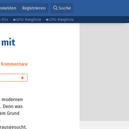
nmelden
Registrieren
Suche
g-PCs
GPU-Rangliste
CPU-Rangliste
 mit
Kommentare
er modernen
e. Denn was
esem Grund
s
rausgesucht.