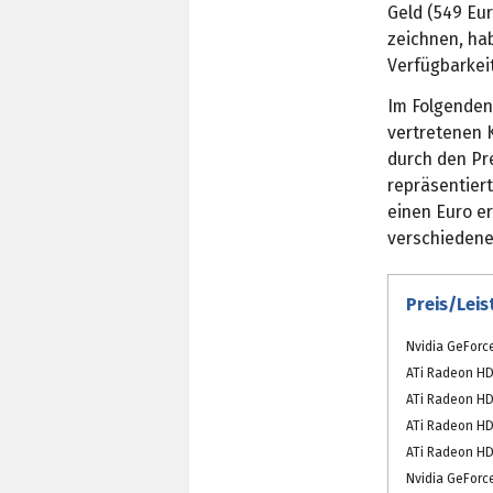
Geld (549 Eur
zeichnen, ha
Verfügbarkei
Im Folgenden 
vertretenen 
durch den Pre
repräsentier
einen Euro er
verschiedene
Preis/Lei
Nvidia GeForc
ATi Radeon HD
ATi Radeon HD
ATi Radeon H
ATi Radeon HD
Nvidia GeForc