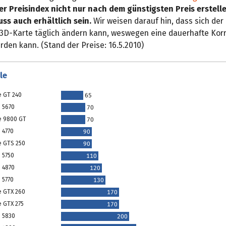
er Preisindex nicht nur nach dem günstigsten Preis erstelle
s auch erhältlich sein.
Wir weisen darauf hin, dass sich der 
3D-Karte täglich ändern kann, weswegen eine dauerhafte Korr
rden kann. (Stand der Preise: 16.5.2010)
le
e GT 240
65
 5670
70
e 9800 GT
70
 4770
90
e GTS 250
90
 5750
110
 4870
120
 5770
130
e GTX 260
170
e GTX 275
170
 5830
200