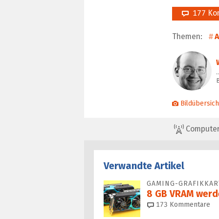
177 Ko
Themen:
A
…
Bildübersich
ComputerBa
Verwandte Artikel
GAMING-GRAFIKKAR
8 GB VRAM werde
173
Kommentare