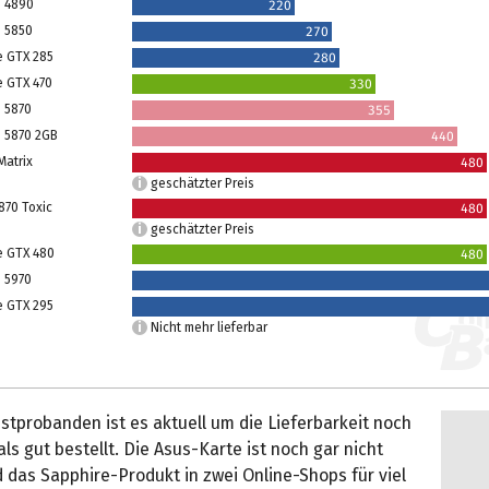
D 4890
220
 5850
270
e GTX 285
280
e GTX 470
330
 5870
355
 5870 2GB
440
Matrix
480
geschätzter Preis
870 Toxic
480
geschätzter Preis
e GTX 480
480
 5970
e GTX 295
Nicht mehr lieferbar
stprobanden ist es aktuell um die Lieferbarkeit noch
als gut bestellt. Die Asus-Karte ist noch gar nicht
d das Sapphire-Produkt in zwei Online-Shops für viel