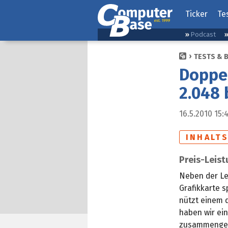
Ticker
Te
Podcast
TESTS & 
Doppel
2.048 
16.5.2010 15:
INHALT
Preis-Leist
Neben der Le
Grafikkarte s
nützt einem d
haben wir ei
zusammengest