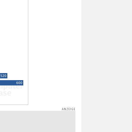
520
600