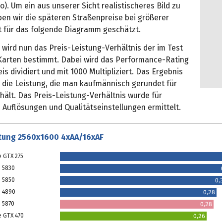
o). Um ein aus unserer Sicht realistischeres Bild zu
ben wir die späteren Straßenpreise bei größerer
t für das folgende Diagramm geschätzt.
wird nun das Preis-Leistung-Verhältnis der im Test
Karten bestimmt. Dabei wird das Performance-Rating
is dividiert und mit 1000 Multipliziert. Das Ergebnis
t die Leistung, die man kaufmännisch gerundet für
hält. Das Preis-Leistung-Verhältnis wurde für
 Auflösungen und Qualitätseinstellungen ermittelt.
stung 2560x1600 4xAA/16xAF
e GTX 275
 5830
 5850
0,
D 4890
0,28
 5870
0,28
e GTX 470
0,26