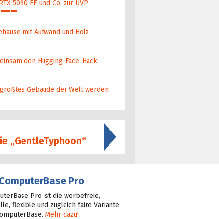
 RTX 5090 FE und Co. zur UVP
ehäuse mit Aufwand und Holz
ein­sam den Hugging-Face-Hack
 größ­tes Gebäude der Welt werden
rie „GentleTyphoon“
ComputerBase Pro
terBase Pro ist die werbefreie,
lle, flexible und zugleich faire Variante
ComputerBase.
Mehr dazu!