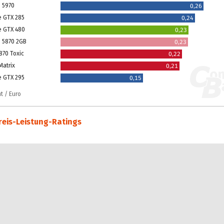
 5970
0,26
e GTX 285
0,24
e GTX 480
0,23
 5870 2GB
0,23
870 Toxic
0,22
Matrix
0,21
e GTX 295
0,15
t / Euro
reis-Leistung-Ratings