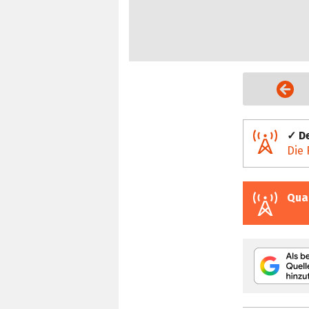
Vorige Seite
✓ De
Die 
Qua