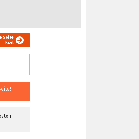
e Seite
Fazit
seite
!
esten