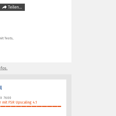
Teilen…
it Tests,
fos.
l
X 7600
 mit FSR Upscaling 4.1