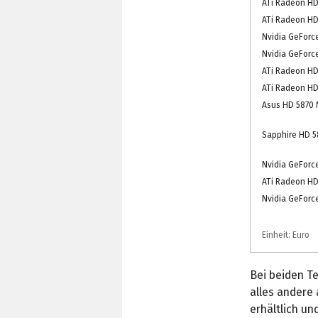
ATi Radeon H
ATi Radeon HD
Nvidia GeForc
Nvidia GeForc
ATi Radeon HD
ATi Radeon HD
Asus HD 5870 
Sapphire HD 5
Nvidia GeForc
ATi Radeon HD
Nvidia GeForc
Einheit: Euro
Bei beiden Te
alles andere 
erhältlich un