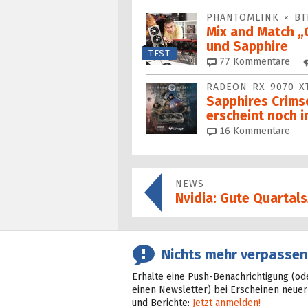
PHANTOMLINK × B
Mix and Match 
und Sapphire
TEST
77
Kommentare
RADEON RX 9070 X
Sapphires Crims
erscheint noch i
16
Kommentare
NEWS
Nvidia: Gute Quartal
Nichts mehr verpassen
Erhalte eine Push-Benachrichtigung (od
einen Newsletter) bei Erscheinen neuer
und Berichte:
Jetzt anmelden!