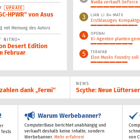
Nvidia verkauft GeForce
TF
UPDATE
49%
„GC-HPWR“ von Asus
LIAN LI B4-MATX
3
Erstklassiges Kompaktg
38%
mit Meinung des Autors
OPENAI
4
KI-Agenten planten gem
T NITRO+
on Desert Edition
34%
m Februar
TERAFAB
5
Elon Musks Foundry soll
30%
NEWS
szahlen dank „Fermi“
Scythe: Neue Lüfterse
Warum Werbebanner?
!
ComputerBase berichtet unabhängig und
Compu
er
verkauft deshalb keine Inhalte, sondern
schne
 Tests
Werbebanner.
Mehr erfahren!
von 