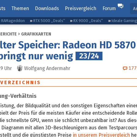
sts
Themen
Downloads
Preisvergleich
Forum
A
RAMageddon
RTX 5000 „Deals“
RX 9000 „Deals“
Ideale Gamin
BERICHTE
GRAFIKKARTEN
ter Speicher: Radeon HD 5870
bringt nur wenig
23/24
177
49
Uhr
Wolfgang Andermahr
SVERZEICHNIS
ung-Verhältnis
istung, der Bildqualität und den sonstigen Eigenschaften ein
pielt der Preis für die meisten Käufer eine entscheidende Roll
ie schnellste GPU, wenn sie schlicht unbezahlbar ist? Aus di
n Diagramm mit allen 3D-Beschleunigern aus dem Testparcour
ellt und die günstigsten Preise
in unserem Preisvergleich
he