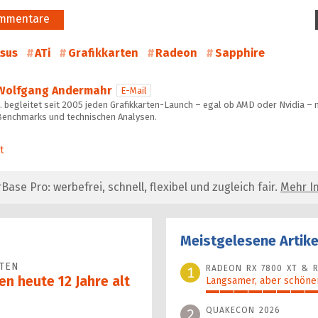
mmentare
sus
ATi
Grafikkarten
Radeon
Sapphire
Wolfgang Andermahr
E-Mail
 begleitet seit 2005 jeden Grafikkarten-Launch – egal ob AMD oder Nvidia – m
Benchmarks und technischen Analysen.
t
se Pro: werbefrei, schnell, flexibel und zugleich fair.
Mehr In
Meistgelesene Artike
TEN
RADEON RX 7800 XT & R
1
n heute 12 Jahre alt
Langsamer, aber schöner
100%
QUAKECON 2026
2