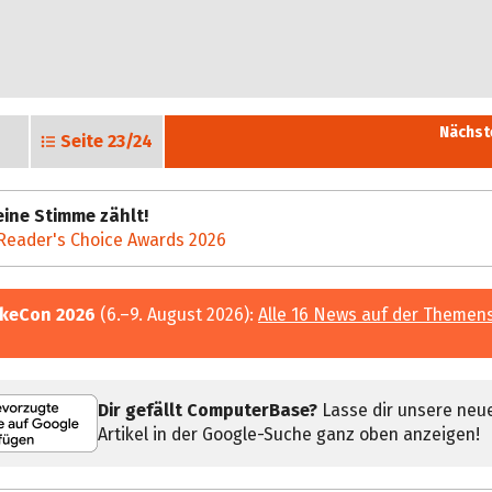
Nächst
Seite
23/24
ine Stimme zählt!
Reader's Choice Awards 2026
keCon 2026
(6.–9. August 2026):
Alle 16 News auf der Themen
Dir gefällt ComputerBase?
Lasse dir unsere neu
Artikel in der Google-Suche ganz oben anzeigen!