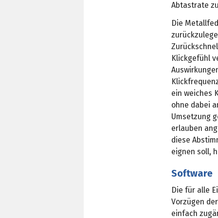
Abtastrate zu
Die Metallfed
zurückzulege
Zurückschnel
Klickgefühl v
Auswirkungen
Klickfrequenz
ein weiches 
ohne dabei a
Umsetzung ge
erlauben an
diese Abstim
eignen soll, 
Software
Die für alle
Vorzügen der 
einfach zugän