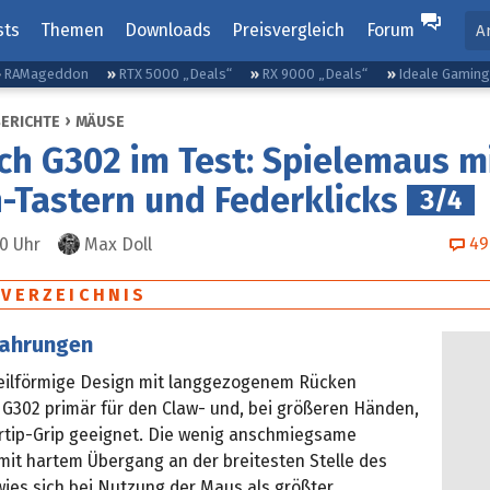
sts
Themen
Downloads
Preisvergleich
Forum
A
RAMageddon
RTX 5000 „Deals“
RX 9000 „Deals“
Ideale Gamin
BERICHTE
MÄUSE
ch G302 im Test: Spielemaus m
Tastern und Federklicks
3/4
49
00
Uhr
Max Doll
SVERZEICHNIS
fahrungen
eilförmige Design mit langgezogenem Rücken
 G302 primär für den Claw- und, bei größeren Händen,
ertip-Grip geeignet. Die wenig anschmiegsame
it hartem Übergang an der breitesten Stelle des
ies sich bei Nutzung der Maus als größter