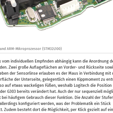
und ARM-Mikroprozessor (STM32L100)
k vom individuellen Empfinden abhängig kann die Anordnung de
den. Zwei große Auflageflächen an Vorder- und Rückseite sowi
neben der Sensorlinse erlauben es der Maus in Verbindung mit
rfläche der Unterseite, gelegentlich einen Kippmoment zu entw
so auf etwas wackeligen Füßen, weshalb Logitech die Position
 der G303 bereits verändert hat. Auch der nur sequenziell mögl
t bei häufigem Gebrauch dieser Funktion. Die Anzahl der Stufe
allerdings konfiguriert werden, was der Problematik ein Stück
. Zudem besteht dort die Möglichkeit, per Klick gezielt auf e