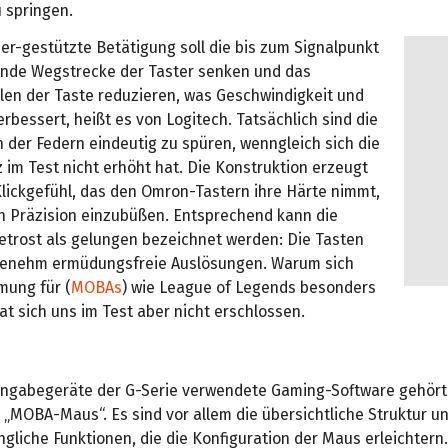
 springen.
er-gestützte Betätigung soll die bis zum Signalpunkt
nde Wegstrecke der Taster senken und das
len der Taste reduzieren, was Geschwindigkeit und
erbessert, heißt es von Logitech. Tatsächlich sind die
 der Federn eindeutig zu spüren, wenngleich sich die
 im Test nicht erhöht hat. Die Konstruktion erzeugt
Klickgefühl, das den Omron-Tastern ihre Härte nimmt,
n Präzision einzubüßen. Entsprechend kann die
trost als gelungen bezeichnet werden: Die Tasten
genehm ermüdungsfreie Auslösungen. Warum sich
mung für (
MOBAs
) wie League of Legends besonders
hat sich uns im Test aber nicht erschlossen.
 Eingabegeräte der G-Serie verwendete Gaming-Software gehört
„MOBA-Maus“. Es sind vor allem die übersichtliche Struktur u
gliche Funktionen, die die Konfiguration der Maus erleichtern