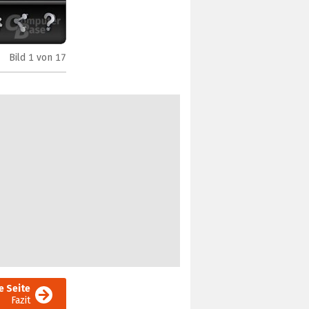
Bild
1
von 17
Logitech Gaming Software v.8.57.145
e Seite
Fazit