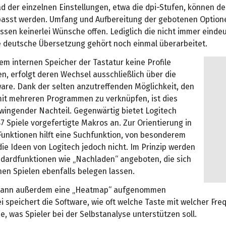
ad der einzelnen Einstellungen, etwa die dpi-Stufen, können d
asst werden. Umfang und Aufbereitung der gebotenen Option
ssen keinerlei Wünsche offen. Lediglich die nicht immer eindeu
e deutsche Übersetzung gehört noch einmal überarbeitet.
em internen Speicher der Tastatur keine Profile
n, erfolgt deren Wechsel ausschließlich über die
are. Dank der selten anzutreffenden Möglichkeit, den
 mit mehreren Programmen zu verknüpfen, ist dies
zwingender Nachteil. Gegenwärtig bietet Logitech
87 Spiele vorgefertigte Makros an. Zur Orientierung in
Funktionen hilft eine Suchfunktion, von besonderem
ie Ideen von Logitech jedoch nicht. Im Prinzip werden
andardfunktionen wie „Nachladen“ angeboten, die sich
nen Spielen ebenfalls belegen lassen.
kann außerdem eine „Heatmap“ aufgenommen
 speichert die Software, wie oft welche Taste mit welcher Fre
e, was Spieler bei der Selbstanalyse unterstützen soll.