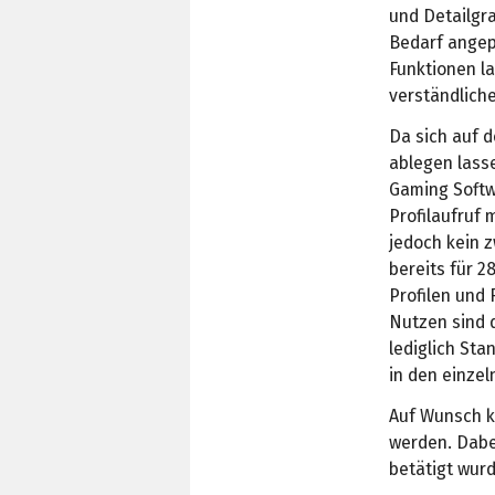
und Detailgr
Bedarf angep
Funktionen la
verständlich
Da sich auf d
ablegen lasse
Gaming Softw
Profilaufruf
jedoch kein 
bereits für 2
Profilen und 
Nutzen sind d
lediglich St
in den einzel
Auf Wunsch 
werden. Dabei
betätigt wurd