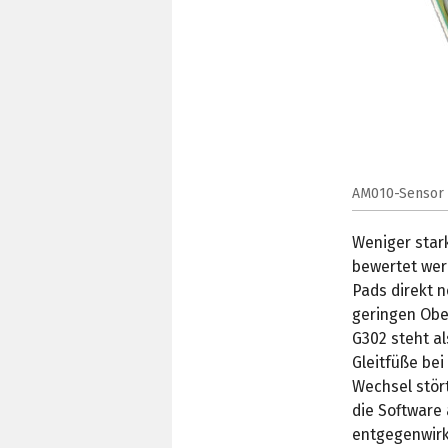
AM010-Sensor 
Weniger star
bewertet wer
Pads direkt 
geringen Obe
G302 steht al
Gleitfüße bei
Wechsel stör
die Software 
entgegenwirkt