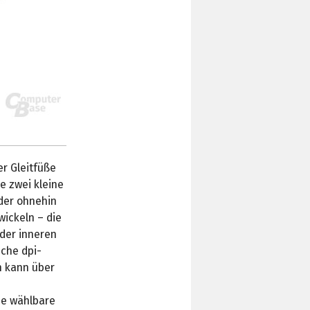
r Gleitfüße
e zwei kleine
 der ohnehin
ickeln – die
 der inneren
iche dpi-
n kann über
ine wählbare