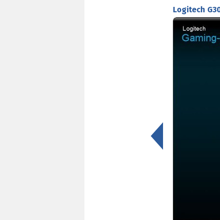
Logitech G30
<