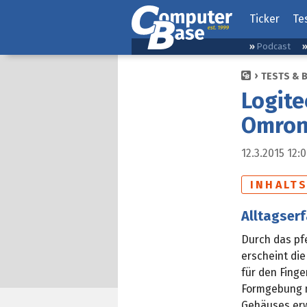
Ticker
Te
Podcast
TESTS & 
Logite
Omron-
12.3.2015 12:
INHALT
Alltagser
Durch das pf
erscheint die
für den Fing
Formgebung m
Gehäuses erw