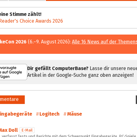
ine Stimme zählt!
Reader's Choice Awards 2026
keCon 2026
(6.–9. August 2026):
Alle 16 News auf der Themen
Dir gefällt ComputerBase?
Lasse dir unsere neu
Artikel in der Google-Suche ganz oben anzeigen!
mentare
ingabegeräte
Logitech
Mäuse
Max Doll
E-Mail
… verfasst Tests und Berichte mit dem Schwerpunkt Eingabegeräte, PC-Spiele