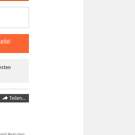
seite
!
esten
Teilen…
 und Next-Gen-