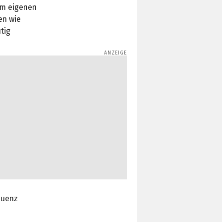
em eigenen
en wie
tig
quenz