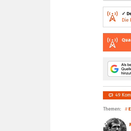
✓ De
Die 
Qua
49 Kom
Themen:
E