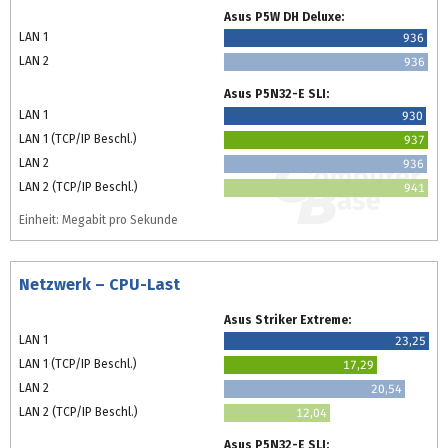
Asus P5W DH Deluxe:
LAN 1
936
LAN 2
936
Asus P5N32-E SLI:
LAN 1
930
LAN 1 (TCP/IP Beschl.)
937
LAN 2
936
LAN 2 (TCP/IP Beschl.)
941
Einheit: Megabit pro Sekunde
Netzwerk – CPU-Last
Asus Striker Extreme:
LAN 1
23,25
LAN 1 (TCP/IP Beschl.)
17,29
LAN 2
20,54
LAN 2 (TCP/IP Beschl.)
12,04
Asus P5N32-E SLI: