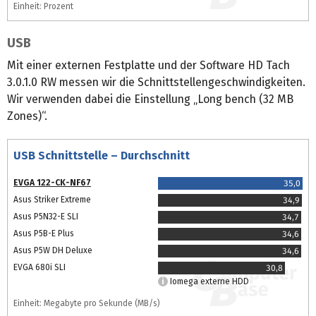
Einheit: Prozent
USB
Mit einer externen Festplatte und der Software HD Tach
3.0.1.0 RW messen wir die Schnittstellengeschwindigkeiten.
Wir verwenden dabei die Einstellung „Long bench (32 MB
Zones)“.
USB Schnittstelle – Durchschnitt
EVGA 122-CK-NF67
35,0
Asus Striker Extreme
34,9
Asus P5N32-E SLI
34,7
Asus P5B-E Plus
34,6
Asus P5W DH Deluxe
34,6
EVGA 680i SLI
30,8
Iomega externe HDD
Einheit: Megabyte pro Sekunde (MB/s)