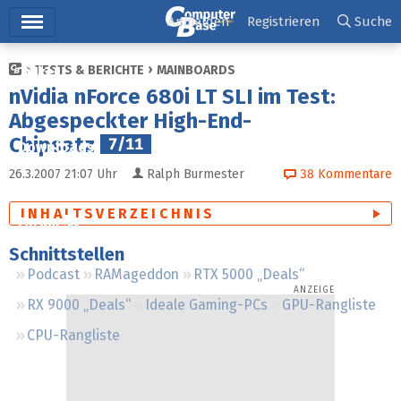
Hauptmenü
Anmelden
Registrieren
Suche
TESTS & BERICHTE
MAINBOARDS
Ticker
nVidia nForce 680i LT SLI im Test:
Tests
Abgespeckter High-End-
Chipsatz
7/11
Downloads
26.3.2007 21:07
Uhr
Ralph Burmester
38
Kommentare
Preisvergleich
INHALTSVERZEICHNIS
Forum
Schnittstellen
Podcast
RAMageddon
RTX 5000 „Deals“
RX 9000 „Deals“
Ideale Gaming-PCs
GPU-Rangliste
CPU-Rangliste