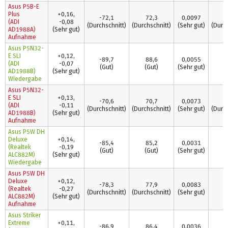
Asus P5B-E
Plus
+0,16,
-72,1
72,3
0,0097
0
(ADI
-0,08
(Durchschnitt)
(Durchschnitt)
(Sehr gut)
(Durch
AD1988A)
(Sehr gut)
Aufnahme
Asus P5N32-
E SLI
+0,12,
-89,7
88,6
0,0055
0
(ADI
-0,07
(Gut)
(Gut)
(Sehr gut)
(
AD1988B)
(Sehr gut)
Wiedergabe
Asus P5N32-
E SLI
+0,13,
-70,6
70,7
0,0073
0
(ADI
-0,11
(Durchschnitt)
(Durchschnitt)
(Sehr gut)
(Durch
AD1988B)
(Sehr gut)
Aufnahme
Asus P5W DH
Deluxe
+0,14,
-85,4
85,2
0,0031
0
(Realtek
-0,19
(Gut)
(Gut)
(Sehr gut)
(
ALC882M)
(Sehr gut)
Wiedergabe
Asus P5W DH
Deluxe
+0,12,
-78,3
77,9
0,0083
0
(Realtek
-0,27
(Durchschnitt)
(Durchschnitt)
(Sehr gut)
(
ALC882M)
(Sehr gut)
Aufnahme
Asus Striker
Extreme
+0,11,
-86,9
86,4
0,0036
0