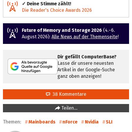
✓ Deine Stimme zählt!
Die Reader's Choice Awards 2026
Future of Memory and Storage 2026
(4.–6.
August 2026):
Alle News auf der Themenseite
!
Dir gefällt ComputerBase?
Lasse dir unsere neuesten
Artikel in der Google-Suche
ganz oben anzeigen!
38 Kommentare
Teilen…
Themen:
Mainboards
nForce
Nvidia
SLI