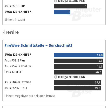
Iomega externe HDD
Asus P5B-E Plus
6
EVGA 122-CK-NF67
3
Einheit: Prozent
FireWire
FireWire Schnittstelle – Durchschnitt
EVGA 122-CK-NF67
41,8
Asus P5B-E Plus
41,6
Asus P5W DH Deluxe
41,6
EVGA 680i SLI
40,6
Iomega externe HDD
Asus Striker Extreme
39,9
Asus P5N32-E SLI
39,8
Einheit: Megabyte pro Sekunde (MB/s)