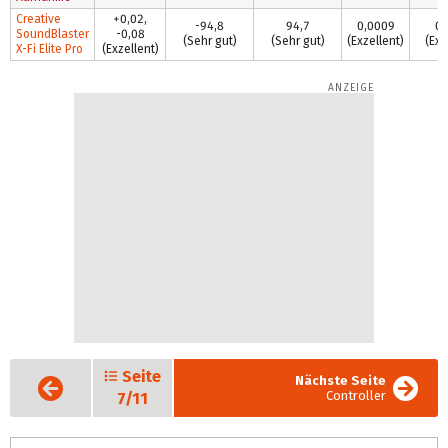
Creative
+0,02,
-94,8
94,7
0,0009
0,
SoundBlaster
-0,08
(Sehr gut)
(Sehr gut)
(Exzellent)
(Exz
X-Fi Elite Pro
(Exzellent)
Seite
Vorige
Nächste Seite
Seite
Controller
7/11