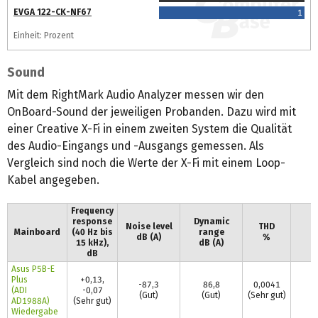
EVGA 122-CK-NF67
1
Einheit: Prozent
Sound
Mit dem RightMark Audio Analyzer messen wir den
OnBoard-Sound der jeweiligen Probanden. Dazu wird mit
einer Creative X-Fi in einem zweiten System die Qualität
des Audio-Eingangs und -Ausgangs gemessen. Als
Vergleich sind noch die Werte der X-Fi mit einem Loop-
Kabel angegeben.
Frequency
response
Dynamic
Noise level
THD
Mainboard
(40 Hz bis
range
dB (A)
%
15 kHz),
dB (A)
dB
Asus P5B-E
Plus
+0,13,
-87,3
86,8
0,0041
0
(ADI
-0,07
(Gut)
(Gut)
(Sehr gut)
(
AD1988A)
(Sehr gut)
Wiedergabe