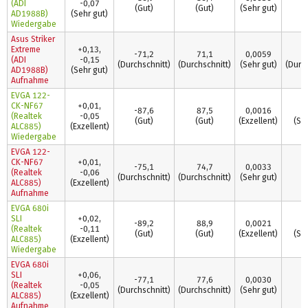
(ADI
-0,07
(Gut)
(Gut)
(Sehr gut)
(
AD1988B)
(Sehr gut)
Wiedergabe
Asus Striker
Extreme
+0,13,
-71,2
71,1
0,0059
0
(ADI
-0,15
(Durchschnitt)
(Durchschnitt)
(Sehr gut)
(Durch
AD1988B)
(Sehr gut)
Aufnahme
EVGA 122-
CK-NF67
+0,01,
-87,6
87,5
0,0016
0
(Realtek
-0,05
(Gut)
(Gut)
(Exzellent)
(Se
ALC885)
(Exzellent)
Wiedergabe
EVGA 122-
CK-NF67
+0,01,
-75,1
74,7
0,0033
0
(Realtek
-0,06
(Durchschnitt)
(Durchschnitt)
(Sehr gut)
(
ALC885)
(Exzellent)
Aufnahme
EVGA 680i
SLI
+0,02,
-89,2
88,9
0,0021
0
(Realtek
-0,11
(Gut)
(Gut)
(Exzellent)
(Se
ALC885)
(Exzellent)
Wiedergabe
EVGA 680i
SLI
+0,06,
-77,1
77,6
0,0030
0
(Realtek
-0,05
(Durchschnitt)
(Durchschnitt)
(Sehr gut)
(
ALC885)
(Exzellent)
Aufnahme