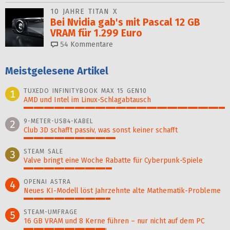
10 JAHRE TITAN X
Bei Nvidia gab's mit Pascal 12 GB
VRAM für 1.299 Euro
54
Kommentare
Meistgelesene Artikel
TUXEDO INFINITYBOOK MAX 15 GEN10
1
AMD und Intel im Linux-Schlagabtausch
100%
9-METER-USB4-KABEL
2
Club 3D schafft passiv, was sonst keiner schafft
46%
STEAM SALE
3
Valve bringt eine Woche Rabatte für Cyberpunk-Spiele
44%
OPENAI ASTRA
4
Neues KI-Modell löst Jahr­zehn­te alte Ma­thematik-Pro­ble­me
43%
STEAM-UMFRAGE
5
16 GB VRAM und 8 Kerne führen – nur nicht auf dem PC