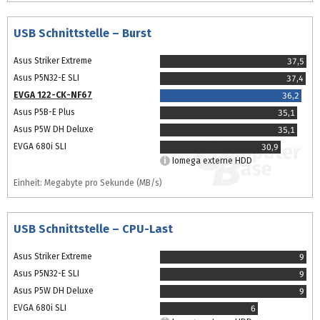
USB Schnittstelle – Burst
Asus Striker Extreme
37,5
Asus P5N32-E SLI
37,4
EVGA 122-CK-NF67
36,2
Asus P5B-E Plus
35,1
Asus P5W DH Deluxe
35,1
EVGA 680i SLI
30,9
Iomega externe HDD
Einheit: Megabyte pro Sekunde (MB/s)
USB Schnittstelle – CPU-Last
Asus Striker Extreme
9
Asus P5N32-E SLI
9
Asus P5W DH Deluxe
9
EVGA 680i SLI
6