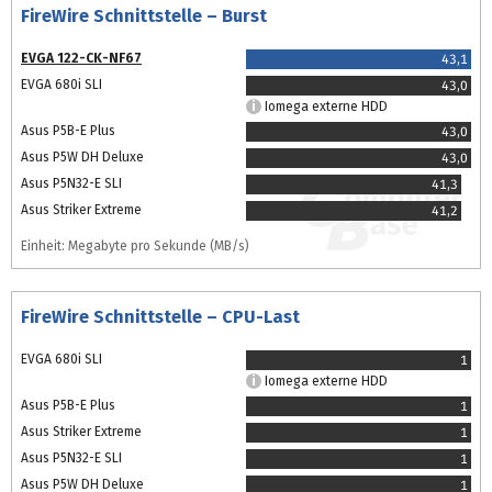
FireWire Schnittstelle – Burst
EVGA 122-CK-NF67
43,1
EVGA 680i SLI
43,0
Iomega externe HDD
Asus P5B-E Plus
43,0
Asus P5W DH Deluxe
43,0
Asus P5N32-E SLI
41,3
Asus Striker Extreme
41,2
Einheit: Megabyte pro Sekunde (MB/s)
FireWire Schnittstelle – CPU-Last
EVGA 680i SLI
1
Iomega externe HDD
Asus P5B-E Plus
1
Asus Striker Extreme
1
Asus P5N32-E SLI
1
Asus P5W DH Deluxe
1