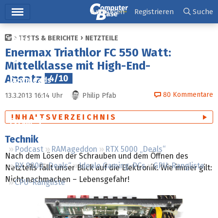
Hauptmenü
Anmelden
Registrieren
Suche
TESTS & BERICHTE
NETZTEILE
Ticker
Enermax Triathlor FC 550 Watt:
Tests
Mittelklasse mit High-End-
Ansatz
4/10
Downloads
80
Kommentare
13.3.2013 16:14
Uhr
Philip Pfab
Preisvergleich
INHALTSVERZEICHNIS
Forum
Technik
Podcast
RAMageddon
RTX 5000 „Deals“
Nach dem Lösen der Schrauben und dem Öffnen des
RX 9000 „Deals“
Ideale Gaming-PCs
GPU-Rangliste
Netzteils fällt unser Blick auf die Elektronik. Wie immer gilt:
Nicht nachmachen – Lebensgefahr!
CPU-Rangliste