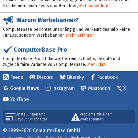
Erscheinen neuer Tests und Berichte:
Jetzt anmelden!
Warum Werbebanner?
ComputerBase berichtet unabhängig und verkauft deshalb keine
Inhalte, sondern Werbebanner.
Mehr erfahren!
ComputerBase Pro
ComputerBase Pro ist die werbefreie, schnelle, flexible und
zugleich faire Variante von ComputerBase.
Mehr dazu!
Feeds
Discord
Bluesky
Facebook
Google News
Instagram
Mastodon
X
YouTube
Einstellungen und
Probleme mit einem
Layout-Umschalter
Werbebanner?
© 1999–2026 ComputerBase GmbH
Impressum
Kontakt
Mediadaten
Vertrag widerrufen