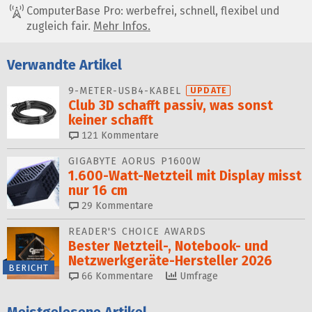
ComputerBase Pro: werbefrei, schnell, flexibel und
zugleich fair.
Mehr Infos.
Verwandte Artikel
9-METER-USB4-KABEL
UPDATE
Club 3D schafft passiv, was sonst
keiner schafft
121
Kommentare
GIGABYTE AORUS P1600W
1.600-Watt-Netzteil mit Display misst
nur 16 cm
29
Kommentare
READER'S CHOICE AWARDS
Bester Netzteil-, Notebook- und
Netzwerkgeräte-Hersteller 2026
BERICHT
66
Kommentare
Umfrage
Meistgelesene Artikel