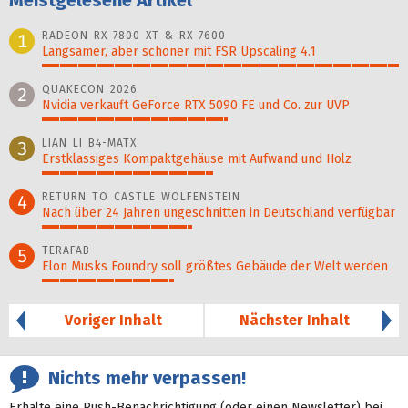
RADEON RX 7800 XT & RX 7600
1
Langsamer, aber schöner mit FSR Upscaling 4.1
100%
QUAKECON 2026
2
Nvidia verkauft GeForce RTX 5090 FE und Co. zur UVP
52%
LIAN LI B4-MATX
3
Erstklassiges Kompaktgehäuse mit Aufwand und Holz
48%
RETURN TO CASTLE WOLFENSTEIN
4
Nach über 24 Jahren ungeschnitten in Deutschland verfügbar
42%
TERAFAB
5
Elon Musks Foundry soll größ­tes Gebäude der Welt werden
37%
Voriger Inhalt
Nächster Inhalt
Nichts mehr verpassen!
Erhalte eine Push-Benachrichtigung (oder einen Newsletter) bei