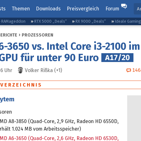
sts
Themen
Downloads
Preisvergleich
Forum
A
RAMageddon
RTX 5000 „Deals“
RX 9000 „Deals“
Ideale Gamin
BERICHTE
PROZESSOREN
-3650 vs. Intel Core i3-2100 im
GPU für unter 90 Euro
A17/20
146
56
Uhr
Volker Rißka
(+1)
SVERZEICHNIS
sytem
soren
MD A8-3850 (Quad-Core, 2,9 GHz, Radeon HD 6550D,
rhält 1.024 MB vom Arbeitsspeicher)
MD A6-3650 (Quad-Core, 2,6 GHz, Radeon HD 6530D,