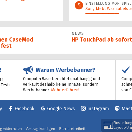
EINSTELLUNG VON SPIEL
5
Sony klebt Warnlabels a
29%
NEWS
chen CaseMod
HP TouchPad ab sofort
 fest
Warum Werbebanner?
!
ComputerBase berichtet unabhängig und
Compu
er
verkauft deshalb keine Inhalte, sondern
schne
 Tests
Werbebanner.
Mehr erfahren!
von 
y
Facebook
Google News
Instagram
Mas
Einstellun
Layout-Um
ag widerrufen
Vertrag kündigen
Barrierefreiheit