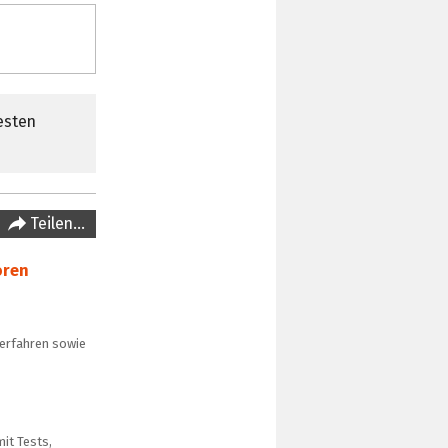
esten
Teilen…
oren
verfahren sowie
it Tests,