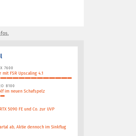
fos.
l
X 7600
 mit FSR Upscaling 4.1
RO 8100
lf im neuen Schafspelz
 RTX 5090 FE und Co. zur UVP
artal ab, Aktie dennoch im Sinkflug