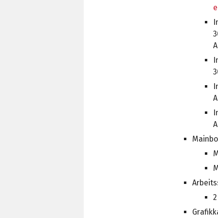
e
I
3
A
I
3
I
A
I
A
Mainbo
M
M
Arbeits
2
Grafikk