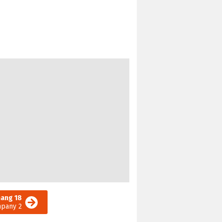
ang 18
mpany 2