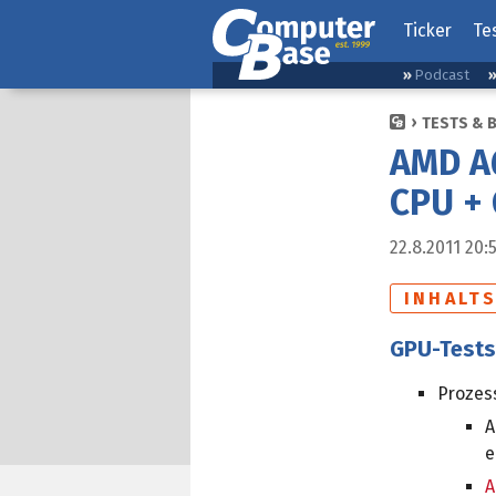
Ticker
Te
Podcast
TESTS & 
AMD A6
CPU + 
22.8.2011 20:
INHALT
GPU-Test
Prozes
A
e
A