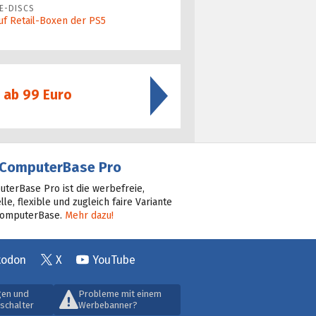
E-DISCS
uf Retail-Boxen der PS5
 ab 99 Euro
ComputerBase Pro
terBase Pro ist die werbefreie,
lle, flexible und zugleich faire Variante
ComputerBase.
Mehr dazu!
todon
X
YouTube
gen und
Probleme mit einem
schalter
Werbebanner?