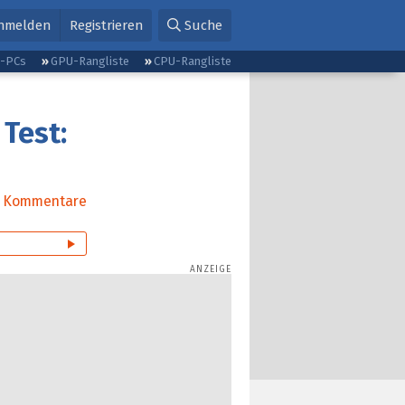
nmelden
Registrieren
Suche
g-PCs
GPU-Rangliste
CPU-Rangliste
 Test:
Kommentare