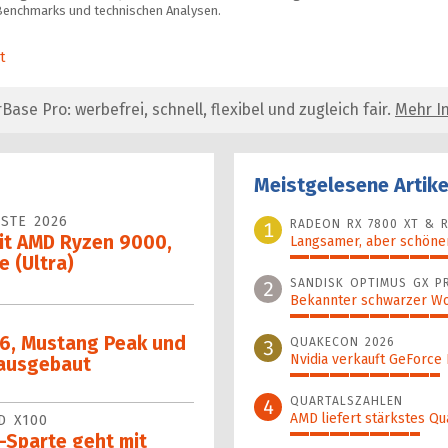
Benchmarks und technischen Analysen.
t
se Pro: werbefrei, schnell, flexibel und zugleich fair.
Mehr In
Meistgelesene Artike
STE 2026
RADEON RX 7800 XT & R
1
it AMD Ryzen 9000,
Langsamer, aber schöner
e (Ultra)
100%
SANDISK OPTIMUS GX P
2
Bekannter schwarzer Wo
44%
 6, Mustang Peak und
QUAKECON 2026
3
Nvidia verkauft GeForce
 ausgebaut
38%
QUARTALSZAHLEN
4
AMD liefert stärkstes Qu
D X100
Sparte geht mit
33%