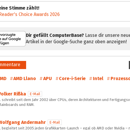
ine Stimme zählt!
Reader's Choice Awards 2026
Dir gefällt ComputerBase?
Lasse dir unsere neu
Artikel in der Google-Suche ganz oben anzeigen!
mmentare
AMD
AMD Llano
APU
Core-i-Serie
Intel
Prozess
Volker Rißka
E-Mail
 schreibt seit dem Jahr 2002 über CPUs, deren Architekturen und Fertigungs
Mainboards und RAM.
Wolfgang Andermahr
E-Mail
 begleitet seit 2005 jeden Grafikkarten-Launch – egal ob AMD oder Nvidia – m