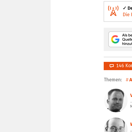
✓ De
Die 
146 Ko
Themen:
…
…