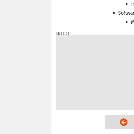
I
Softwa
M
Vorige Seite