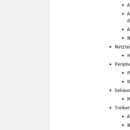
A
A
d
A
N
Netztei
H
Periphe
P
W
Gehäu
M
Treibe
A
N