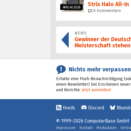
Strix Halo All‑In
AMD AI 2026
8
Kommentare
NEWS
Gewinner der Deuts
Meisterschaft stehen
Nichts mehr verpassen
Erhalte eine Push-Benachrichtigung (od
einen Newsletter) bei Erscheinen neuer
und Berichte:
Jetzt anmelden!
Feeds
Discord
Bluesk
© 1999–2026 ComputerBase GmbH
Impressum
Kontakt
Mediadaten
Vertr