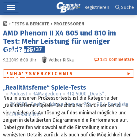
Hauptmenü
Anmelden
Registrieren
Suche
TESTS & BERICHTE
PROZESSOREN
Ticker
AMD Phenom II X4 805 und 810 im
Tests
Test: Mehr Leistung für weniger
Geld?
25/37
Downloads
131
Kommentare
9.2.2009 6:00
Uhr
Volker Rißka
Preisvergleich
INHALTSVERZEICHNIS
Forum
„Realitätsferne“ Spiele-Tests
Podcast
RAMageddon
RTX 5000 „Deals“
Neu in unseren Prozessortests ist die Kategorie der
RX 9000 „Deals“
Ideale Gaming-PCs
GPU-Rangliste
„realitätsfernen Spiele-Benchmarks“. Dafür senken wir in
vier Spielen die Auflösung auf das minimal mögliche und
CPU-Rangliste
zeigen in detaillierten Diagrammen die Performance auf.
Dabei greifen wir sowohl auf die Einstellung mit den
wenigsten Details zurück, als auch auf die Möglichkeit der