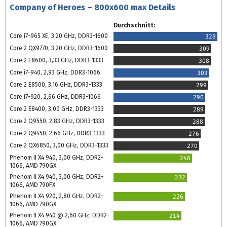
Company of Heroes – 800x600 max Details
Durchschnitt:
Core i7-965 XE, 3,20 GHz, DDR3-1600
328
Core 2 QX9770, 3,20 GHz, DDR3-1600
309
Core 2 E8600, 3,33 GHz, DDR3-1333
308
Core i7-940, 2,93 GHz, DDR3-1066
303
Core 2 E8500, 3,16 GHz, DDR3-1333
299
Core i7-920, 2,66 GHz, DDR3-1066
290
Core 2 E8400, 3,00 GHz, DDR3-1333
289
Core 2 Q9550, 2,83 GHz, DDR3-1333
288
Core 2 Q9450, 2,66 GHz, DDR3-1333
276
Core 2 QX6850, 3,00 GHz, DDR3-1333
270
Phenom II X4 940, 3,00 GHz, DDR2-
248
1066, AMD 790GX
Phenom II X4 940, 3,00 GHz, DDR2-
232
1066, AMD 790FX
Phenom II X4 920, 2,80 GHz, DDR2-
226
1066, AMD 790GX
Phenom II X4 940 @ 2,60 GHz, DDR2-
214
1066, AMD 790GX