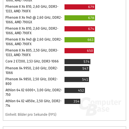
1066, AMD 790GX
Phenom II X4 810, 2,60 GHz, DDR3-
679
1333, AMD 790FX
Phenom II X4 940 @ 2,60 GHz, DDR2-
678
1066, AMD 790GX
Phenom II X4 810, 2,60 GHz, DDR2-
674
1066, AMD 790FX
Phenom II X4 940 @ 2,60 GHz, DDR2-
663
1066, AMD 790FX
Phenom II X4 805, 2,50 GHz, DDR3-
650
1333, AMD 790FX
Core 2 E7200, 2,53 GHz, DDR3-1066
574
Phenom X4 9950, 2,60 GHz, DDR2-
547
1066
Phenom X4 9850, 2,50 GHz, DDR2-
541
800
Athlon 64 X2 6000+, 3,00 GHz, DDR2-
452
750
Athlon 64 X2 4850e, 2,50 GHz, DDR2-
354
714
Einheit: Bilder pro Sekunde (FPS)