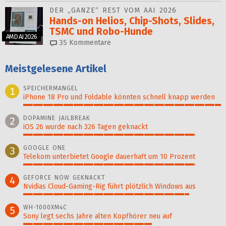
DER „GANZE“ REST VOM AAI 2026
Hands-on Helios, Chip-Shots, Slides,
TSMC und Robo-Hunde
AMD AI 2026
35
Kommentare
Meistgelesene Artikel
SPEICHERMANGEL
1
iPhone 18 Pro und Foldable könnten schnell knapp werden
100%
DOPAMINE JAILBREAK
2
iOS 26 wurde nach 326 Tagen geknackt
87%
GOOGLE ONE
3
Telekom unterbietet Google dauerhaft um 10 Prozent
87%
GEFORCE NOW GEKNACKT
4
Nvidias Cloud-Gaming-Rig führt plötzlich Windows aus
84%
WH-1000XM4C
5
Sony legt sechs Jahre alten Kopfhörer neu auf