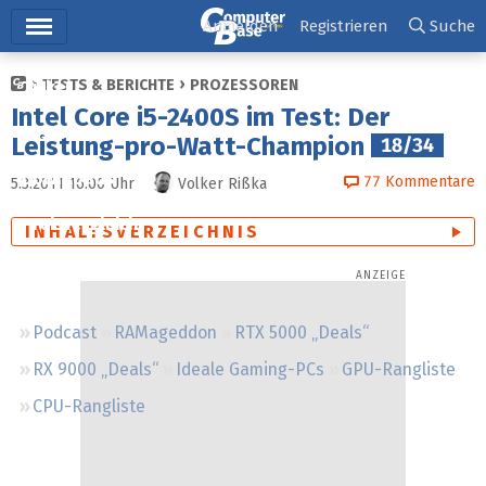
Hauptmenü
Anmelden
Registrieren
Suche
TESTS & BERICHTE
PROZESSOREN
Ticker
Intel Core i5-2400S im Test: Der
Tests
Leistung-pro-Watt-Champion
18/34
Downloads
77
Kommentare
5.3.2011 16:00
Uhr
Volker Rißka
Preisvergleich
INHALTSVERZEICHNIS
Forum
Podcast
RAMageddon
RTX 5000 „Deals“
RX 9000 „Deals“
Ideale Gaming-PCs
GPU-Rangliste
CPU-Rangliste