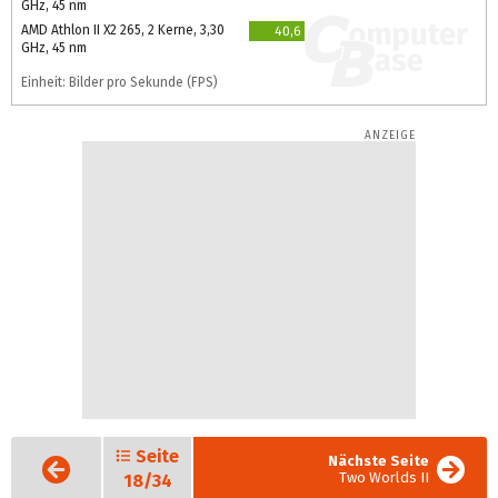
GHz, 45 nm
AMD Athlon II X2 265, 2 Kerne, 3,30
40,6
GHz, 45 nm
Einheit: Bilder pro Sekunde (FPS)
Seite
Vorige
Nächste Seite
Seite
Two Worlds II
18/34