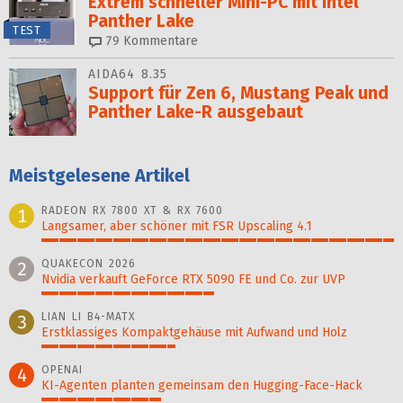
Extrem schneller Mini-PC mit Intel
Panther Lake
TEST
79
Kommentare
AIDA64 8.35
Support für Zen 6, Mustang Peak und
Panther Lake-R ausgebaut
Meistgelesene Artikel
RADEON RX 7800 XT & RX 7600
1
Langsamer, aber schöner mit FSR Upscaling 4.1
100%
QUAKECON 2026
2
Nvidia verkauft GeForce RTX 5090 FE und Co. zur UVP
49%
LIAN LI B4-MATX
3
Erstklassiges Kompaktgehäuse mit Aufwand und Holz
38%
OPENAI
4
KI-Agenten planten gemein­sam den Hugging-Face-Hack