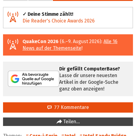
✓ Deine Stimme zählt!
Die Reader's Choice Awards 2026
QuakeCon 2026
(6.–9. August 2026):
Alle 16
News auf der Themenseite
!
Dir gefällt ComputerBase?
Lasse dir unsere neuesten
Artikel in der Google-Suche
ganz oben anzeigen!
77 Kommentare
Teilen…
Themen:
Core-i-Serie
Intel
Intel Sandy Bridge