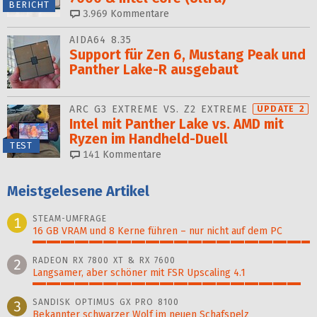
BERICHT
3.969
Kommentare
AIDA64 8.35
Support für Zen 6, Mustang Peak und
Panther Lake-R ausgebaut
ARC G3 EXTREME VS. Z2 EXTREME
UPDATE 2
Intel mit Panther Lake vs. AMD mit
Ryzen im Handheld-Duell
TEST
141
Kommentare
Meistgelesene Artikel
STEAM-UMFRAGE
1
16 GB VRAM und 8 Kerne führen – nur nicht auf dem PC
100%
RADEON RX 7800 XT & RX 7600
2
Langsamer, aber schöner mit FSR Upscaling 4.1
97%
SANDISK OPTIMUS GX PRO 8100
3
Bekannter schwarzer Wolf im neuen Schafspelz