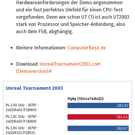
Hardwareanforderungen der Demo angenommen
und ein fast perfektes Umfeld für einen CPU-Test
vorgefunden. Denn wie schon UT (1) ist auch UT2003
stark von Prozessor und Speicher-Anbindung, also
auch dem FSB, abghängig.
Weitere Informationen:
ComputerBase.de
Download:
UnrealTournament2003.com
(Demoversion)
Unreal Tournament 2003
Flyby (1024x768x32):
P4 3,00 GHz - i875P -
182,92
2xDDR400/FSB800
P4 2,8C GHz - i875P -
181,43
2xDDR400/FSB800
P4 3,06 GHz - i875P -
180,67
2xDDR333/FSB533