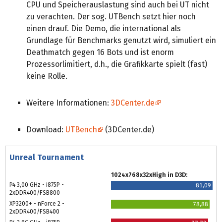
CPU und Speicherauslastung sind auch bei UT nicht
zu verachten. Der sog. UTBench setzt hier noch
einen drauf. Die Demo, die international als
Grundlage für Benchmarks genutzt wird, simuliert ein
Deathmatch gegen 16 Bots und ist enorm
Prozessorlimitiert, d.h., die Grafikkarte spielt (fast)
keine Rolle.
Weitere Informationen:
3DCenter.de
Download:
UTBench
(3DCenter.de)
Unreal Tournament
1024x768x32xHigh in D3D:
P4 3,00 GHz - i875P -
81,09
2xDDR400/FSB800
XP3200+ - nForce 2 -
78,88
2xDDR400/FSB400