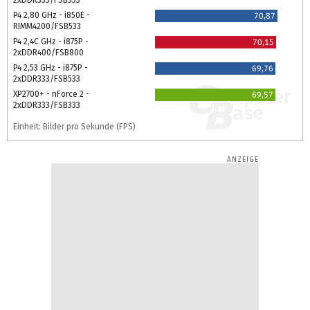
2xDDR333/FSB333
P4 2,80 GHz - i850E -
70,87
RIMM4200/FSB533
P4 2,4C GHz - i875P -
70,15
2xDDR400/FSB800
P4 2,53 GHz - i875P -
69,76
2xDDR333/FSB533
XP2700+ - nForce 2 -
69,57
2xDDR333/FSB333
Einheit: Bilder pro Sekunde (FPS)