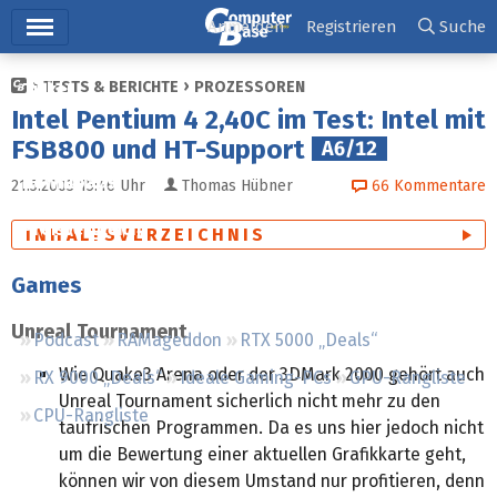
Hauptmenü
Anmelden
Registrieren
Suche
TESTS & BERICHTE
PROZESSOREN
Ticker
Intel Pentium 4 2,40C im Test: Intel mit
Tests
FSB800 und HT-Support
A6/12
Downloads
21.5.2003 15:46
Uhr
Thomas Hübner
66
Kommentare
Preisvergleich
INHALTSVERZEICHNIS
Forum
Games
Unreal Tournament
Podcast
RAMageddon
RTX 5000 „Deals“
Wie Quake3 Arena oder der 3DMark 2000 gehört auch
RX 9000 „Deals“
Ideale Gaming-PCs
GPU-Rangliste
Unreal Tournament sicherlich nicht mehr zu den
CPU-Rangliste
taufrischen Programmen. Da es uns hier jedoch nicht
um die Bewertung einer aktuellen Grafikkarte geht,
können wir von diesem Umstand nur profitieren, denn