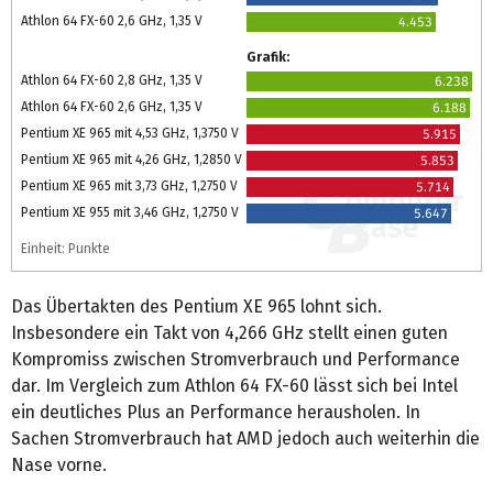
Athlon 64 FX-60 2,6 GHz, 1,35 V
4.453
Grafik:
Athlon 64 FX-60 2,8 GHz, 1,35 V
6.238
Athlon 64 FX-60 2,6 GHz, 1,35 V
6.188
Pentium XE 965 mit 4,53 GHz, 1,3750 V
5.915
Pentium XE 965 mit 4,26 GHz, 1,2850 V
5.853
Pentium XE 965 mit 3,73 GHz, 1,2750 V
5.714
Pentium XE 955 mit 3,46 GHz, 1,2750 V
5.647
Einheit: Punkte
Das Übertakten des Pentium XE 965 lohnt sich.
Insbesondere ein Takt von 4,266 GHz stellt einen guten
Kompromiss zwischen Stromverbrauch und Performance
dar. Im Vergleich zum Athlon 64 FX-60 lässt sich bei Intel
ein deutliches Plus an Performance herausholen. In
Sachen Stromverbrauch hat AMD jedoch auch weiterhin die
Nase vorne.