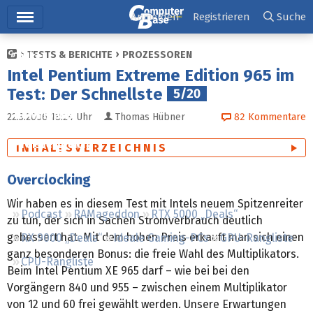
Hauptmenü
Anmelden
Registrieren
Suche
TESTS & BERICHTE
PROZESSOREN
Ticker
Intel Pentium Extreme Edition 965 im
Tests
Test: Der Schnellste
5/20
Downloads
22.3.2006 18:24
Uhr
Thomas Hübner
82
Kommentare
Preisvergleich
INHALTSVERZEICHNIS
Forum
Overclocking
Wir haben es in diesem Test mit Intels neuem Spitzenreiter
Podcast
RAMageddon
RTX 5000 „Deals“
zu tun, der sich in Sachen Stromverbrauch deutlich
gebessert hat. Mit dem hohen Preis erkauft man sich einen
RX 9000 „Deals“
Ideale Gaming-PCs
GPU-Rangliste
ganz besonderen Bonus: die freie Wahl des Multiplikators.
CPU-Rangliste
Beim Intel Pentium XE 965 darf – wie bei bei den
Vorgängern 840 und 955 – zwischen einem Multiplikator
von 12 und 60 frei gewählt werden. Unsere Erwartungen