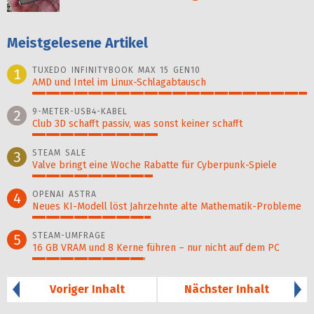
Meistgelesene Artikel
TUXEDO INFINITYBOOK MAX 15 GEN10
1
AMD und Intel im Linux-Schlagabtausch
100%
9-METER-USB4-KABEL
2
Club 3D schafft passiv, was sonst keiner schafft
46%
STEAM SALE
3
Valve bringt eine Woche Rabatte für Cyberpunk-Spiele
44%
OPENAI ASTRA
4
Neues KI-Modell löst Jahr­zehn­te alte Ma­thematik-Pro­ble­me
43%
STEAM-UMFRAGE
5
16 GB VRAM und 8 Kerne führen – nur nicht auf dem PC
41%
Voriger Inhalt
Nächster Inhalt