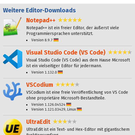
Weitere
Editor-Downloads
Notepad++
4,9 Sterne
Notepad++ ist ein freier Editor, der äußerst viele
Programmiersprachen unterstützt.
Version 8.9.7
Deutsch
Visual Studio Code (VS Code)
4,
Visual Studio Code (VS Code) aus dem Hause Microsoft
ist ein vielseitiger Editor für jedermann.
Version 1.132.0
Deutsch
VSCodium
4,0 Sterne
VSCodium ist eine freie Veröffentlichung von VS Code
ohne proprietäre Microsoft-Bestandteile.
Version 1.126.04524
Deutsch
Version 1.121.03429, Linux
Deutsch
UltraEdit
2,8 Sterne
UltraEdit ist ein Text- und Hex-Editor mit gigantischem