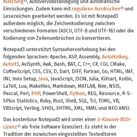
matching
, Autovervollständigung und automatische
Einrückungen. Zudem kann mit
regulären Ausdrücken
und
Lesezeichen gearbeitet werden. Es ist mit Notepad3
außerdem möglich, die Zeichenkodierung zwischen
verschiedenen Formaten (ASCII, UTF-8 und UTF-16) oder die
Kodierung von Zeilenumbrüchen zu konvertieren.
Notepad3 unterstützt Syntaxhervorhebung bei den
folgenden Sprachen: Apache, ASP, Assembly,
AutoHotkey
,
AutoIt3
, AviSynth, Awk, Bash, BAT, C, C++, C#, CGI, CMake,
CoffeeScript, CSS, CSV, D, Dart, DIFF, Fortran, Go, HTML, INF,
INI, Inno Setup,
Java
, JavaScript, JSON, Julia, KiXtart, Kotlin,
LaTeX, Lua, Makefiles, Markdown, MATLAB, Nim, NSIS,
Pascal, Perl,
PHP
, PowerShell,
Python
, REG, Resource, R-S-
SPlus Statistics, Ruby, Rust, Shell, SQL, Tcl, TOML, VB,
VBScript, Verilog, VHDL, XHTML, XML, YAML und NFO ANSI.
Das kostenlose Notepad3 wird unter einer
3-Klausel-BSD-
Lizenz
als freie Software lizenziert. Es steht in der
Tradition der inzwischen eingestellten Texteditoren