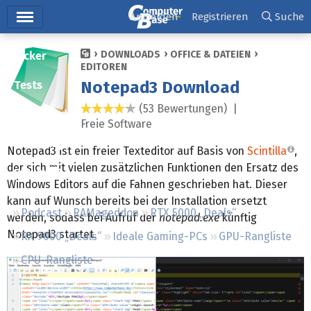
Hauptmenü
Anmelden
Registrieren
Suche
DOWNLOADS
OFFICE & DATEIEN
Ticker
EDITOREN
Notepad3 Download
Tests
(53 Bewertungen) |
4,2 Sterne
Downloads
Freie Software
Preisvergleich
Notepad3 ist ein freier Texteditor auf Basis von
Scintilla
,
der sich mit vielen zusätzlichen Funktionen den Ersatz des
Forum
Windows Editors auf die Fahnen geschrieben hat. Dieser
kann auf Wunsch bereits bei der Installation ersetzt
Podcast
RAMageddon
RTX 5000 „Deals“
werden, sodass bei Aufruf der
notepad.exe
künftig
Notepad3 startet.
RX 9000 „Deals“
Ideale Gaming-PCs
GPU-Rangliste
CPU-Rangliste