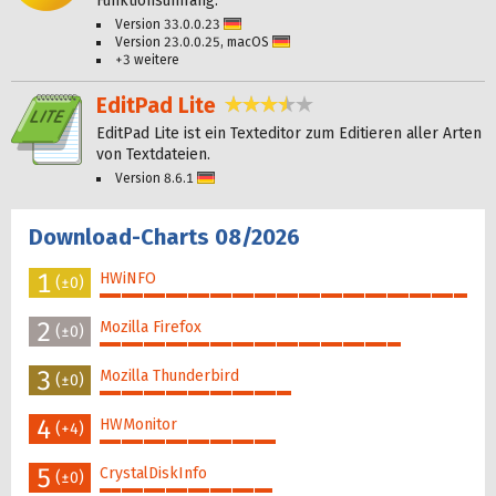
Funktionsumfang.
Version 33.0.0.23
Deutsch
Version 23.0.0.25, macOS
Deutsch
+3 weitere
EditPad Lite
3,4 Sterne
EditPad Lite ist ein Texteditor zum Editieren aller Arten
von Textdateien.
Version 8.6.1
Deutsch
Download-Charts 08/2026
1
HWiNFO
(±0)
100%
2
Mozilla Firefox
(±0)
82%
3
Mozilla Thunderbird
(±0)
52%
4
HWMonitor
(+4)
48%
5
CrystalDiskInfo
(±0)