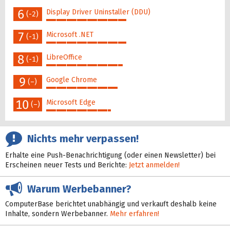
47%
6
Display Driver Uninstaller (DDU)
(-2)
47%
7
Microsoft .NET
(-1)
47%
8
LibreOffice
(-1)
45%
9
Google Chrome
(–)
42%
10
Microsoft Edge
(–)
38%
Nichts mehr verpassen!
Erhalte eine Push-Benachrichtigung (oder einen Newsletter) bei
Erscheinen neuer Tests und Berichte:
Jetzt anmelden!
Warum Werbebanner?
ComputerBase berichtet unabhängig und verkauft deshalb keine
Inhalte, sondern Werbebanner.
Mehr erfahren!